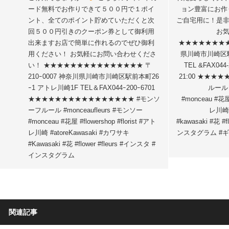
ード無料でお作りできて５００円で１ポイ
ョン豊富にお作
ント、全てのポイント貯めていただくと次
ご自宅用に！是非
回５００円引きのクーポン券として御利用
お
出来ますお店で簡単に作れるのでぜひ御利
★★★★★★★★★
用ください！ お気軽にお問い合わせくださ
県川崎市川崎区駅
い！ ★★★★★★★★★★★★★★★ 〒
TEL &FAX044
210ｰ0007 神奈川県川崎市川崎区駅前本町26
21:00 ★★★
ｰ1 アトレ川崎1F TEL＆FAX044ｰ200ｰ6701
ルール 
★★★★★★★★★★★★★★★★ #モンソ
#monceau #花屋 
ーフルール #monceaufleurs #モンソー
レ川崎 
#monceau #花屋 #flowershop #florist #アト
#kawasaki #花 #
レ川崎 #atoreKawasaki #カワサキ
ンスタグラム #ギ
#Kawasaki #花 #flower #fleurs #インスタ #
インスタグラム
関連記事