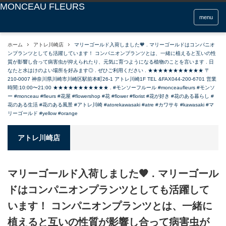
menu
ホーム
アトレ川崎店
マリーゴールド入荷しました🧡 . マリーゴールドはコンパニオ
ンプランツとしても活躍しています！ コンパニオンプランツとは、一緒に植えると互いの性
質が影響し合って病害虫が抑えられたり、元気に育つようになる植物のことを言います . 日
なたと水はけのよい場所を好みます◎ . ぜひご利用ください . ★★★★★★★★★★★ 〒
210-0007 神奈川県川崎市川崎区駅前本町26-1 アトレ川崎1F TEL &FAX044-200-6701 営業
時間:10:00〜21:00 ★★★★★★★★★★★ . #モンソーフルール #monceaufleurs #モンソ
ー #monceau #fleurs #花屋 #flowershop #花 #flower #florist #花が好き #花のある暮らし #
花のある生活 #花のある風景 #アトレ川崎 #atorekawasaki #atre #カワサキ #kawasaki #マ
リーゴールド #yellow #orange
アトレ川崎店
マリーゴールド入荷しました🧡 . マリーゴール
ドはコンパニオンプランツとしても活躍して
います！ コンパニオンプランツとは、一緒に
植えると互いの性質が影響し合って病害虫が