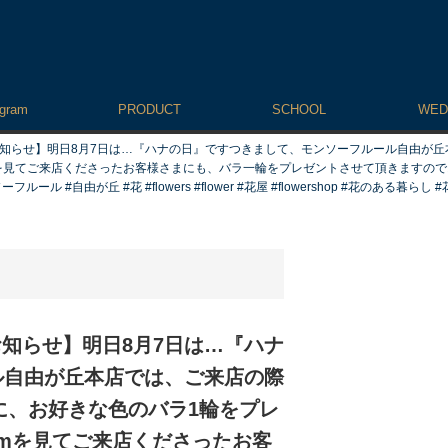
agram
PRODUCT
SCHOOL
WED
【お知らせ】明日8月7日は…『ハナの日』です️つきまして、モンソーフルール自由が丘
amを見てご来店くださったお客様さまにも、バラ一輪をプレゼントさせて頂きますのでお
ル #自由が丘 #花 #flowers #flower #花屋 #flowershop #花のある暮らし #花のある
【お知らせ】明日8月7日は…『ハナ
自由が丘本店では、ご来店の際
に、お好きな色のバラ1輪をプレ
ramを見てご来店くださったお客