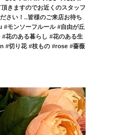
せて頂きますのでお近くのスタッフ
ください！..皆様のご来店お待ち
ceau #モンソーフルール #自由が丘
ershop #花のある暮らし #花のある生
esign #切り花 #枝もの #rose #薔薇