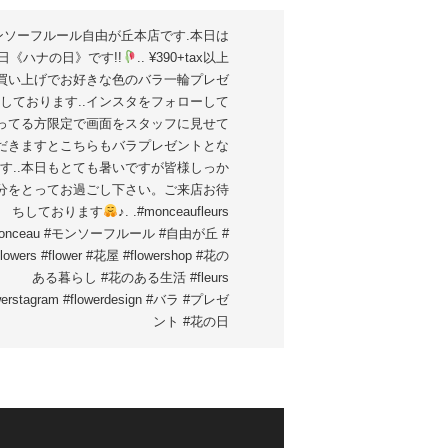
ンソーフルール自由が丘本店です
.本日は
7日《ハナの日》です!!
.. ¥390+tax以上
買い上げでお好きな色のバラ一輪プレゼ
しております..インスタをフォローして
ってる方限定で画面をスタッフに見せて
だきますとこちらもバラプレゼントとな
す..本日もとても暑いですが皆様しっか
分をとってお過ごし下さい。ご来店お待
ちしております
♪. .#monceaufleurs
onceau #モンソーフルール #自由が丘 #
lowers #flower #花屋 #flowershop #花の
ある暮らし #花のある生活 #fleurs
werstagram #flowerdesign #バラ #プレゼ
ント #花の日