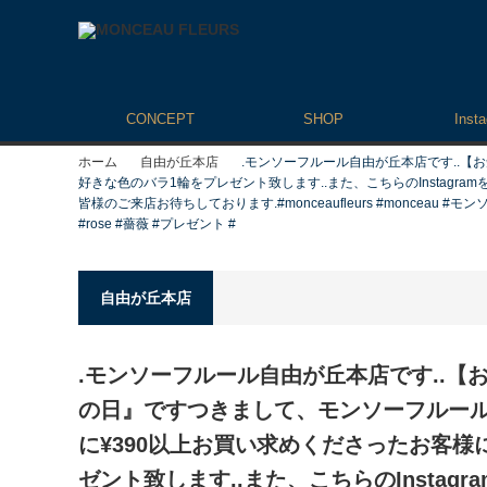
CONCEPT
SHOP
Inst
ホーム
自由が丘本店
.モンソーフルール自由が丘本店です..
好きな色のバラ1輪をプレゼント致します..また、こちらのInstagr
皆様のご来店お待ちしております.#monceaufleurs #monceau #モンソーフルー
#rose #薔薇 #プレゼント #
自由が丘本店
.モンソーフルール自由が丘本店です..
の日』です️つきまして、モンソーフルール
に¥390以上お買い求めくださったお客様
ゼント致します..また、こちらのInstag