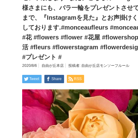
様さまにも、バラ一輪をプレゼントさ
まで、『Instagramを見た』とお声掛け
しております.#monceaufleurs #mon
#花 #flowers #flower #花屋 #flow
活 #fleurs #flowerstagram #flowerd
#プレゼント #
2020/8/6
自由が丘本店
投稿者:
自由が丘店モンソーフルール
Tweet
Share
RSS