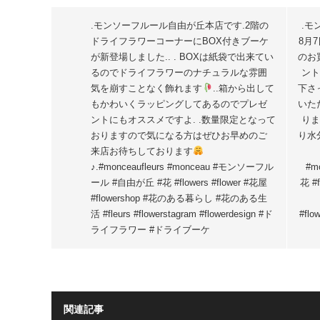
.モンソーフルール自由が丘本店です
.2階の
.モ
ドライフラワーコーナーにBOX付きブーケ
8月
が新登場しました.. . BOXは紙袋で出来てい
のお
るのでドライフラワーのナチュラルな雰囲
ント
気を崩すことなく飾れます
..箱から出して
下さ
もかわいくラッピングしてあるのでプレゼ
いた
ントにもオススメですよ. .数量限定となって
りま
おりますので気になる方はぜひお早めのご
り水
来店お待ちしております
♪.#monceaufleurs #monceau #モンソーフル
#m
ール #自由が丘 #花 #flowers #flower #花屋
花 #f
#flowershop #花のある暮らし #花のある生
活 #fleurs #flowerstagram #flowerdesign #ド
#flo
ライフラワー #ドライブーケ
関連記事