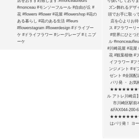
店をおすすめ致します.#monceaufleurs
り扱いしております
#monceau #モンソーフルール #自由が丘 #
ズン飾れるデサ
花 #flowers #flower #花屋 #flowershop #花の
頭でお手に取って
ある暮らし #花のある生活 #fleurs
店を心よりお待ち
#flowerstagram #flowerdesign #ドライブー
ス #フラワーリー
ケ #ドライフラワー #シーグレープ #ミニブ
#世界にひとつた
ーケ
ル #monceaufl
#川崎花屋 #花屋 
花 #観葉植物 #フ
イフラワー #フラ
ンジメント #ギ
ゼント #全国配
パリ発 ・ お
★★★★★★★
ル アトレ川崎店】 
市川崎区駅前本町
&FAX044-200-
★★★★★★★
はパリ発！ ヨ