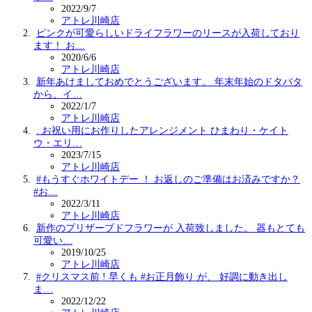
2022/9/7
アトレ川崎店
ピンクが可愛らしいドライフラワーのリースが入荷しており
ます！ お…
2020/6/6
アトレ川崎店
新年あけましておめでとうございます。 年末年始のドタバタ
から、イ…
2022/1/7
アトレ川崎店
. お祝い用にお作りしたアレンジメント ひまわり・ケイト
ウ・エリ…
2023/7/15
アトレ川崎店
#もうすぐホワイトデー ！ お返しのご準備はお済みですか？
#お…
2022/3/11
アトレ川崎店
新作のプリザーブドフラワーが 入荷致しました。 器もとても
可愛い…
2019/10/25
アトレ川崎店
#クリスマス前 ! 早くも #お正月飾り が、 好調に動き出し
ま…
2022/12/22