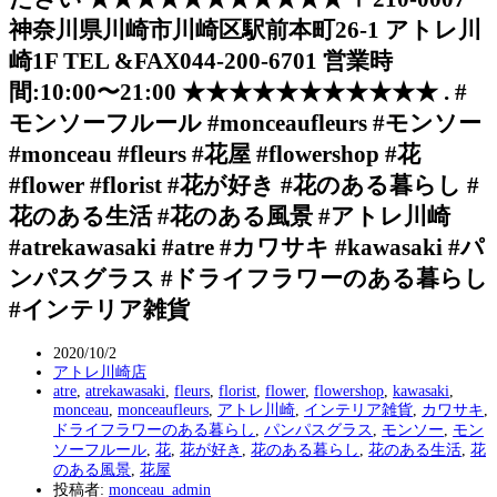
神奈川県川崎市川崎区駅前本町26-1 アトレ川
崎1F TEL &FAX044-200-6701 営業時
間:10:00〜21:00 ★★★★★★★★★★★ . #
モンソーフルール #monceaufleurs #モンソー
#monceau #fleurs #花屋 #flowershop #花
#flower #florist #花が好き #花のある暮らし #
花のある生活 #花のある風景 #アトレ川崎
#atrekawasaki #atre #カワサキ #kawasaki #パ
ンパスグラス #ドライフラワーのある暮らし
#インテリア雑貨
2020/10/2
アトレ川崎店
atre
,
atrekawasaki
,
fleurs
,
florist
,
flower
,
flowershop
,
kawasaki
,
monceau
,
monceaufleurs
,
アトレ川崎
,
インテリア雑貨
,
カワサキ
,
ドライフラワーのある暮らし
,
パンパスグラス
,
モンソー
,
モン
ソーフルール
,
花
,
花が好き
,
花のある暮らし
,
花のある生活
,
花
のある風景
,
花屋
投稿者:
monceau_admin