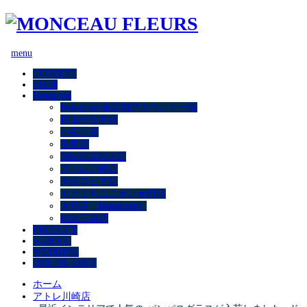
menu
CONCEPT
SHOP
Instagram
Instagram 全店舗アカウント一覧
自由が丘本店
小石川店
中延店
NISHIGINZA店
アトレ川崎店
水沢ロピア店
もとまちユニオン元町店
大船店（Instagram）
仙台三越店
PRODUCT
SCHOOL
WEDDING
ONLINE SHOP
ホーム
アトレ川崎店