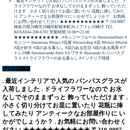
. 最近インテリアで人気の パンパスグラスが入荷しました . ド
ライフラワーなので お水なしでそのままずっと 飾っていただ
けます . 小さく切り分けてお皿に置いたり 花瓶に挿してみた
り アンティークなお部屋作りに いかがでしょうか？ . お気軽
にお問い合わせください ★★★★★★★★★★★ 〒210-0007
神奈川県川崎市川崎区駅前本町26-1 アトレ川崎1F TEL
&FAX044-200-6701 営業時間:10:00〜21:00
★★★★★★★★★★★ . #モンソーフルール #monceaufleurs #
モンソー #monceau #fleurs #花屋 #flowershop #花 #flower #florist
#花が好き #花のある暮らし #花のある生活 #花のある風景 #ア
トレ川崎 #atrekawasaki #atre #カワサキ #kawasaki #パンパスグ
ラス #ドライフラワーのある暮らし #インテリア雑貨
アトレ川崎店
. 最近インテリアで人気の パンパスグラスが
入荷しました . ドライフラワーなので お水
なしでそのままずっと 飾っていただけます .
小さく切り分けてお皿に置いたり 花瓶に挿
してみたり アンティークなお部屋作りに い
かがでしょうか？ . お気軽にお問い合わせく
ださい ★★★★★★★★★★★ 〒210-0007