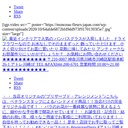
Tweet
Share
RSS
[igp-video src=”” poster=”https://monceau-fleurs-japan.com/wp-
content/uploads/2020/10/64afde6872bfd9dd973f91701393f5e7.jpg”
size=”large”]
Tweet
Share
RSS
・ ・ 当店オリジナルの”プリザーブド・アレンジメント”♪こちら
は、ベテランスタッフによるハンドメイド商品！！当店だけの完全
オリジナル品です！ ・ バラのお花が一番綺麗な状態に見えるよう
に、細やかな手仕事で開花させています！ ・ お誕生日・記念日・結
婚のお祝い等、様々なご用途でお客様にご利用頂いております！ ・
自信を持ってお勧めできる一品！！ 是非！店頭でお手に取ってご覧
下さい！！ ^_^ ・ #モンソーフルール #monceaufleurs #アトレ川崎 #