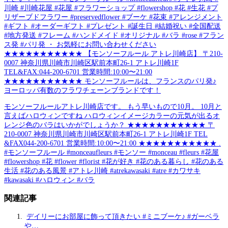
川崎 #川崎花屋 #花屋 #フラワーショップ #flowershop #花 #生花 #プ
リザーブドフラワー #preservedflower #ブーケ #花束 #アレンジメント
#ギフト #オーダーギフト #プレゼント #誕生日 #結婚祝い #全国配送
#地方発送 #フレーム #ハンドメイド #オリジナル #バラ #rose #フラン
ス発 #パリ発 ・ お気軽にお問い合わせください
★★★★★★★★★★★ 【モンソーフルール アトレ川崎店】 〒210-
0007 神奈川県川崎市川崎区駅前本町26-1 アトレ川崎1F
TEL&FAX:044-200-6701 営業時間:10:00〜21:00
★★★★★★★★★★★ モンソーフルールは、フランスのパリ発♪
ヨーロッパ有数のフラワチェーンブランドです！
モンソーフルールアトレ川崎店です。 もう早いもので10月。 10月と
言えばハロウィンですね ハロウィンイメージカラーの元気が出るオ
レンジ色のバラはいかがでしょうか？ ★★★★★★★★★★★ 〒
210-0007 神奈川県川崎市川崎区駅前本町26-1 アトレ川崎1F TEL
&FAX044-200-6701 営業時間:10:00〜21:00 ★★★★★★★★★★★ .
#モンソーフルール #monceaufleurs #モンソー #monceau #fleurs #花屋
#flowershop #花 #flower #florist #花が好き #花のある暮らし #花のある
生活 #花のある風景 #アトレ川崎 #atrekawasaki #atre #カワサキ
#kawasaki #ハロウィン #バラ
関連記事
デイリーにお部屋に飾って頂きたい #ミニブーケ♪ #ガーベラ
や…