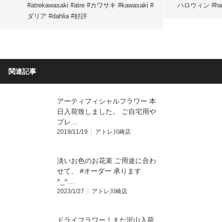
#atrekawasaki #atre #カワサキ #kawasaki #
ハロウィン #hallo
ダリア #dahlia #好評
関連記事
アーティフィシャルフラワー 本
日入荷致しました。 ご自宅用や
プレ…
2019/11/19
アトレ川崎店
淡いお色のお花束 ご用途に合わ
せて、 #オーダー 承ります
^_^…
2023/1/27
アトレ川崎店
ドライフラワー！また沢山入荷