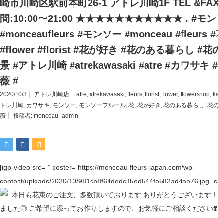
崎市川崎区駅前本町26-1 アトレ川崎1F TEL &FAX04
間:10:00〜21:00 ★★★★★★★★★★★ . #
#monceaufleurs #モンソー #monceau #fleurs 
#flower #florist #花が好き #花のある暮らし
景 #アトレ川崎 #atrekawasaki #atre #カワサキ #
薇 #
2020/10/3
アトレ川崎店
atre
,
atrekawasaki
,
fleurs
,
florist
,
flower
,
flowershop
,
k
トレ川崎
,
カワサキ
,
モンソー
,
モンソーフルール
,
花
,
花が好き
,
花のある暮らし
,
花
薇
投稿者:
monceau_admin
[igp-video src=”” poster=”https://monceau-fleurs-japan.com/wp-
content/uploads/2020/10/981cb8f64dedc85ed544fe582ad4ae76.jpg” si