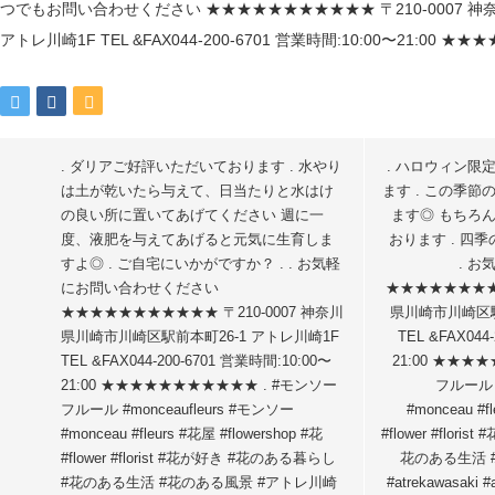
. ダリアご好評いただいております️ . 水やり
. ハロウィン限
は土が乾いたら与えて、日当たりと水はけ
ます . この季
の良い所に置いてあげてください 週に一
ます◎ もちろ
度、液肥を与えてあげると元気に生育しま
おります . 四
すよ◎ . ご自宅にいかがですか？ . . お気軽
. 
にお問い合わせください
★★★★★★★★★
★★★★★★★★★★★ 〒210-0007 神奈川
県川崎市川崎区駅
県川崎市川崎区駅前本町26-1 アトレ川崎1F
TEL &FAX044
TEL &FAX044-200-6701 営業時間:10:00〜
21:00 ★★★
21:00 ★★★★★★★★★★★ . #モンソー
フルール #
フルール #monceaufleurs #モンソー
#monceau #f
#monceau #fleurs #花屋 #flowershop #花
#flower #flor
#flower #florist #花が好き #花のある暮らし
花のある生活 
#花のある生活 #花のある風景 #アトレ川崎
#atrekawasaki 