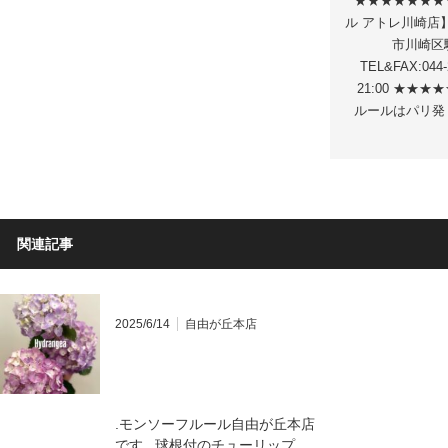
★★★★★★★
ル アトレ川崎店】 
市川崎区駅
TEL&FAX:044
21:00 ★★
ルールはパリ発
関連記事
2025/6/14
自由が丘本店
.モンソーフルール自由が丘本店
です️ ..球根付のチューリップ