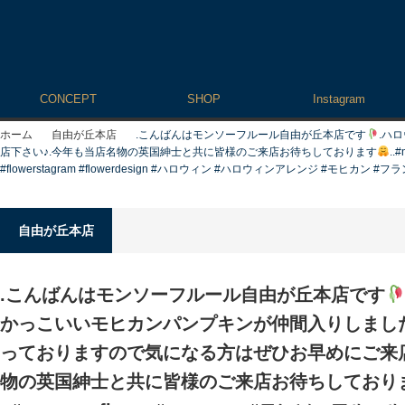
CONCEPT
SHOP
Instagram
ホーム
自由が丘本店
.こんばんは
モンソーフルール自由が丘本店です
.ハ
店下さい♪.今年も当店名物の英国紳士と共に皆様のご来店お待ちしております
..
#flowerstagram #flowerdesign #ハロウィン #ハロウィンアレンジ #モヒカン #フ
自由が丘本店
.こんばんは
モンソーフルール自由が丘本店です
かっこいいモヒカンパンプキンが仲間入りしました
っておりますので気になる方はぜひお早めにご来店
物の英国紳士と共に皆様のご来店お待ちしており