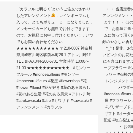
. “カラフルに明るく”というご注文でお作り
・ ・ 当店定番
したアレンジメント
. レインボーマムも
アレンジメント
入って、とてもボリューミーになりました .
ます！！ ・ ほ
メッセージカードも無料でお付けできます
で、お部屋に飾
ので、お気軽にお申し付けください
！ . いつ
ムに飾って頂くの
でもお問い合わせください
鹸のやさしい香
★★★★★★★★★★★ 〒210-0007 神奈川
^_^！是非、お
県川崎市川崎区駅前本町26-1 アトレ川崎1F
いピンクのお花た
TEL &FAX044-200-6701 営業時間:10:00〜
にも喜ばれますよ♪
21:00 ★★★★★★★★★★★ . #モンソー
ープフラワー #
フルール #monceaufleurs #モンソー
ラワー #石鹸の香り
#monceau #fleurs #花屋 #flowershop #花
レンジメント #a
#flower #florist #花が好き #花のある暮らし
パウタ
#花のある生活 #花のある風景 #アトレ川崎
#monceaufle
#atrekawasaki #atre #カワサキ #kawasaki #
屋 #フラワーショ
アレンジメント #カラフル
#プリザーブト
ギフト #オーダ
配送 #地方発送 #
・ お気