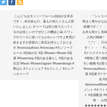
.こんにちは️モンソーフルール自由が丘本店
・ ・ “シャコハ
です！..本日枝もの、葉もの等たくさん入荷
明るく華やかなお
いたしました.オリーブは切り枝で入ってく
綺麗です！！ ・
るのは珍しいのでぜひこの機会に🤗.スワッ
お水も乾かし気味
グやリースに使ってもかわいいですよ❣️.雨が
人気の植物！ 
続きますが皆様のご来店お待ちしておりま
^_^！ ・ 
す.#monceaufleurs #monceau #モンソーフ
す！！ ・ ・ #
ルール #自由が丘 #花 #flowers #flower #花
#クリスマスカク
屋 #flowershop #花のある暮らし #花のある
#簡単に育つ植物
生活 #fleurs #flowerstagram #flowerdesign #
すい植物 #お取
野ばら #フェイジョア #カクレミノ #ロシア
#monceaufle
ンオリーブ
屋 #花屋 #フラワー
花 #
#preservedfl
メント #ギフト 
ト #全国配送 #
発 ・ お
★★★★★★★