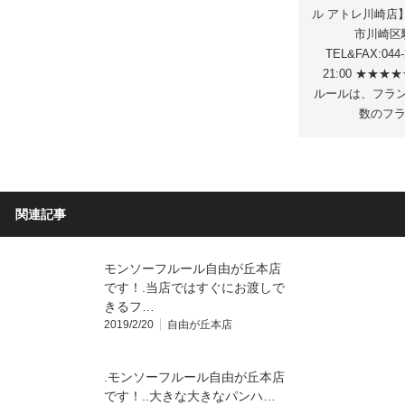
ル アトレ川崎店】 
市川崎区駅
TEL&FAX:044
21:00 ★★
ルールは、フランス
数のフラ
関連記事
モンソーフルール自由が丘本店
です！.当店ではすぐにお渡しで
きるフ…
2019/2/20
自由が丘本店
.モンソーフルール自由が丘本店
です！..大きな大きなパンハ…