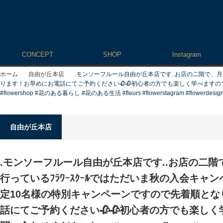
CONCEPT
SHOP
Instagram
ホーム
自由が丘本店
.モンソーフルール自由が丘本店です️..お店の二階
ります！お早めにお電話にてご予約ください🥀🥀初心者の方でも楽しく学べますのでお気軽にお問い合わ
#flowershop #花のある暮らし #花のある生活 #fleurs #flowerstagram #flow
自由が丘本店
.モンソーフルール自由が丘本店です️..お店の
行っているﾌﾗﾜｰｽｸｰﾙではただいま秋の入会キャ
定10名様の特別キャンペーンですので先着順とな
話にてご予約ください🥀🥀初心者の方でも楽し