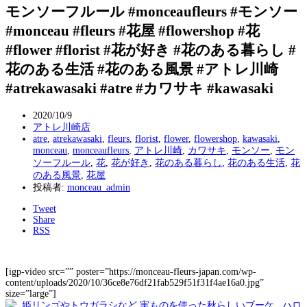
モンソーフルール #monceaufleurs #モンソー
#monceau #fleurs #花屋 #flowershop #花
#flower #florist #花が好き #花のある暮らし #
花のある生活 #花のある風景 #アトレ川崎
#atrekawasaki #atre #カワサキ #kawasaki
2020/10/9
アトレ川崎店
atre
,
atrekawasaki
,
fleurs
,
florist
,
flower
,
flowershop
,
kawasaki
,
monceau
,
monceaufleurs
,
アトレ川崎
,
カワサキ
,
モンソー
,
モン
ソーフルール
,
花
,
花が好き
,
花のある暮らし
,
花のある生活
,
花
のある風景
,
花屋
投稿者:
monceau_admin
Tweet
Share
RSS
[igp-video src=”” poster=”https://monceau-fleurs-japan.com/wp-
content/uploads/2020/10/36ce8e76df21fab529f51f31f4ae16a0.jpg”
size=”large”]