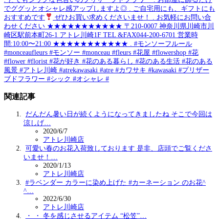
でググッとオシャレ感アップしますよ◎ . ご自宅用にも、ギフトにも
おすすめです
ぜひお買い求めくださいませ！ . お気軽にお問い合
わせください ★★★★★★★★★★★ 〒210-0007 神奈川県川崎市川
崎区駅前本町26-1 アトレ川崎1F TEL &FAX044-200-6701 営業時
間:10:00〜21:00 ★★★★★★★★★★★ . #モンソーフルール
#monceaufleurs #モンソー #monceau #fleurs #花屋 #flowershop #花
#flower #florist #花が好き #花のある暮らし #花のある生活 #花のある
風景 #アトレ川崎 #atrekawasaki #atre #カワサキ #kawasaki #プリザー
ブドフラワー #シック #オシャレ #
関連記事
だんだん暑い日が続くようになってきましたね️ そこで今回は
涼しげ…
2020/6/7
アトレ川崎店
可愛い春のお花入荷致しております 是非、店頭でご覧くださ
いませ！…
2020/1/13
アトレ川崎店
#ラベンダー カラーに染め上げた #カーネーション のお花^
^…
2022/6/30
アトレ川崎店
・ ・ 冬を感じさせるアイテム “松笠”…