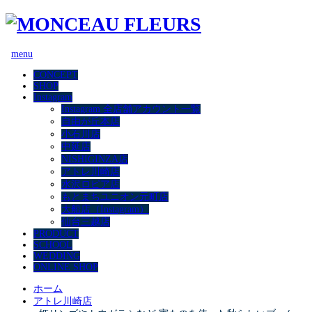
menu
CONCEPT
SHOP
Instagram
Instagram 全店舗アカウント一覧
自由が丘本店
小石川店
中延店
NISHIGINZA店
アトレ川崎店
水沢ロピア店
もとまちユニオン元町店
大船店（Instagram）
仙台三越店
PRODUCT
SCHOOL
WEDDING
ONLINE SHOP
ホーム
アトレ川崎店