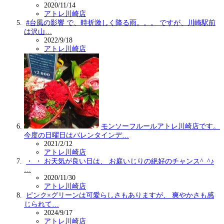
2020/11/14
アトレ川崎店
#台風の影響 で、時折激しく降る雨。。。 ですが、川崎駅前
は沢山…
2022/9/18
アトレ川崎店
モンソーフルールアトレ川崎店です。
今度の日曜日はバレンタインデ…
2021/2/12
アトレ川崎店
・ ・ お天気が良い日は、 お庭いじりの絶好のチャンス^_^♪
…
2020/11/30
アトレ川崎店
ピンク×グリーンは可愛らしさもありますが、 爽やかさも感
じられて…
2024/9/17
アトレ川崎店