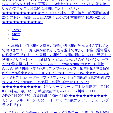
Tweet
Share
RSS
・ ・ 本日は、切り花の入荷日♪ 新鮮な切り花がたっぷり入荷してき
ております！ ・ お天気が崩れそうな今週末ですが、 お店は通常通り
の営業予定です！！ ・ 皆様、お花がご入用の際には 是非！当店をご
利用下さい^_^！ ・ ・ #新鮮な花 #freshflowers #入荷 #レインボーマ
ム #お取り扱い中 #モンソーフルール #monceaufleurs #アトレ川崎
#atre #川崎 #川崎花屋 #花屋 #フラワーショップ #花 #生花 #観葉植物
#ブーケ #花束 #アレンジメント #ドライフラワー #花束 #アレンジメ
ント #ギフト #オーダーギフト #プレゼント #全国配送 #地方発送 #フ
ランス #パリ #Paris ・ お気軽にお問い合わせください♪
★★★★★★★★★★★ 【モンソーフルール アトレ川崎店】 〒210-
0007 神奈川県川崎市川崎区駅前本町26-1 アトレ川崎1F TEL
&FAX044-200-6701 営業時間:10:00〜21:00 ★★★★★★★★★★★
モンソーフルールはパリ発！ ヨーロッパ有数のフラワーチェーンブ
ランドです♪
. とてもシックな色合いのプリザーブドフラワー . お部屋に飾るだけ