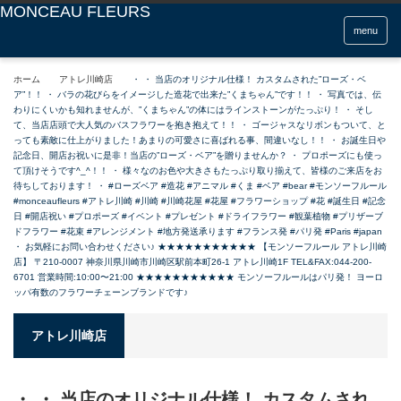
menu
ホーム
アトレ川崎店
・ ・ 当店のオリジナル仕様！ カスタムされた”ローズ・ベ
ア”！！ ・ バラの花びらをイメージした造花で出来た”くまちゃん”です！！ ・ 写真では、伝
わりにくいかも知れませんが、”くまちゃん”の体にはラインストーンがたっぷり！ ・ そし
て、当店店頭で大人気のバスフラワーを抱き抱えて！！ ・ ゴージャスなリボンもついて、と
っても素敵に仕上がりました！あまりの可愛さに喜ばれる事、間違いなし！！ ・ お誕生日や
記念日、開店お祝いに是非！当店の”ローズ・ベア”を贈りませんか？ ・ プロポーズにも使っ
て頂けそうです^_^！！ ・ 様々なのお色や大きさもたっぷり取り揃えて、皆様のご来店をお
待ちしております！ ・ #ローズベア #造花 #アニマル #くま #ベア #bear #モンソーフルール
#monceaufleurs #アトレ川崎 #川崎 #川崎花屋 #花屋 #フラワーショップ #花 #誕生日 #記念
日 #開店祝い #プロポーズ #イベント #プレゼント #ドライフラワー #観葉植物 #プリザーブ
ドフラワー #花束 #アレンジメント #地方発送承ります #フランス発 #パリ発 #Paris #japan
・ お気軽にお問い合わせください♪ ★★★★★★★★★★★ 【モンソーフルール アトレ川崎
店】 〒210-0007 神奈川県川崎市川崎区駅前本町26-1 アトレ川崎1F TEL&FAX:044-200-
6701 営業時間:10:00〜21:00 ★★★★★★★★★★★ モンソーフルールはパリ発！ ヨーロ
ッパ有数のフラワーチェーンブランドです♪
アトレ川崎店
・ ・ 当店のオリジナル仕様！ カスタムされ