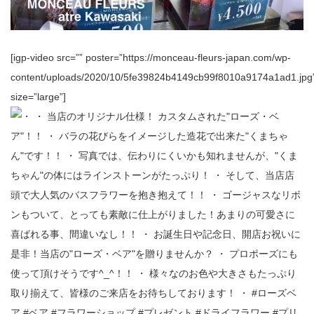
[igp-video src=”” poster=”https://monceau-fleurs-japan.com/wp-
content/uploads/2020/10/5fe39824b4149cb99f8010a9174a1ad1.jpg
size=”large”]