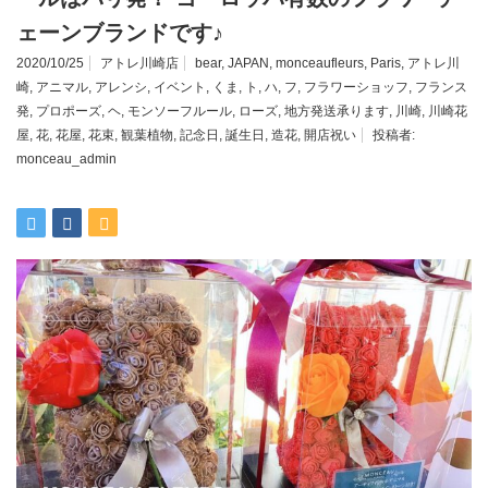
ェーンブランドです♪
2020/10/25
アトレ川崎店
bear
,
JAPAN
,
monceaufleurs
,
Paris
,
アトレ川
崎
,
アニマル
,
アレンシ
,
イベント
,
くま
,
ト
,
ハ
,
フ
,
フラワーショッフ
,
フランス
発
,
プロポーズ
,
ヘ
,
モンソーフルール
,
ローズ
,
地方発送承ります
,
川崎
,
川崎花
屋
,
花
,
花屋
,
花束
,
観葉植物
,
記念日
,
誕生日
,
造花
,
開店祝い
投稿者:
monceau_admin