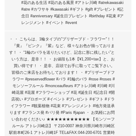
#花のある生活 #花のある風景 #アトレ川崎 #atrekawasaki
#atre #カワサキ #kawasaki #ギフト #gift #プレゼント #記
念日 #anniversary #誕生日プレゼント #birthday #花束 #ア
レンジメント #イベント #event
・ ・ こちらは、1輪タイプの”プリザーブド・フラワー”！！
『黄』『ピンク』『紫』など、様々なお色が揃っておりま
す！ ・ “1輪のバラを送りたいけど、記念に形に残したい”と
いう方は、是非！！ ・ お値段も1本【¥1,200+tax】と、お
買い得です！ ・ 是非、店頭でお手に取ってご覧下さい。
皆様のご来店をお待ちしております！ ・ #プリザーブドフ
ラワー #preservedflower #バラ #1輪のバラ #rose #roses #
モンソーフルール #monceaufleurs #アトレ川崎 #川崎 #川
崎花屋 #花屋 #フラワーショップ #花 #誕生日 #記念日 #開
店祝い #プロポーズ #イベント #プレゼント #ギフト #ドラ
イフラワー #観葉植物 #花束 #アレンジメント #地方発送承
ります #フランス発 #パリ発 #Paris #japan ・ お気軽にお問
い合わせください♪ ★★★★★★★★★★★ 【モンソーフ
ルール アトレ川崎店】 〒210-0007 神奈川県川崎市川崎区
駅前本町26-1 アトレ川崎1F TEL&FAX:044-200-6701 営業時