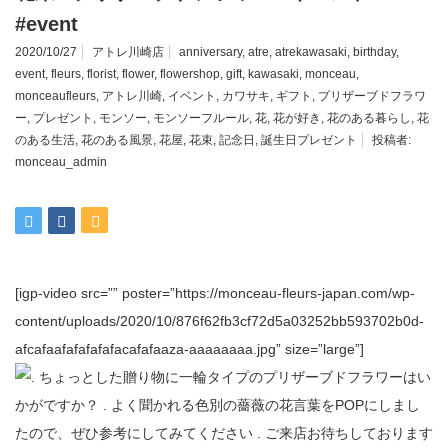
#event
2020/10/27
アトレ川崎店
anniversary
,
atre
,
atrekawasaki
,
birthday
,
event
,
fleurs
,
florist
,
flower
,
flowershop
,
gift
,
kawasaki
,
monceau
,
monceaufleurs
,
アトレ川崎
,
イベント
,
カワサキ
,
ギフト
,
プリザーブドフラワ
ー
,
プレゼント
,
モンソー
,
モンソーフルール
,
花
,
花が好き
,
花のある暮らし
,
花
のある生活
,
花のある風景
,
花屋
,
花束
,
記念日
,
誕生日プレゼント
投稿者:
monceau_admin
[igp-video src=”” poster=”https://monceau-fleurs-japan.com/wp-
content/uploads/2020/10/876f62fb3cf72d5a03252bb593702b0d-
afcafaafafafafafacafafaaza-aaaaaaaa.jpg” size=”large”]