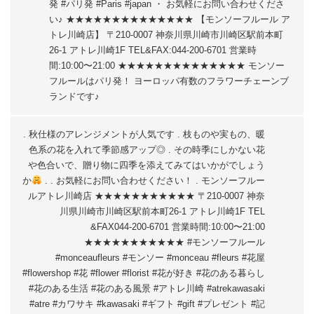
発 #パリ発 #Paris #japan ・ お気軽にお問い合わせくださ
い♪ ★★★★★★★★★★★★★★ 【モンソーフルール ア
トレ川崎店】 〒210-0007 神奈川県川崎市川崎区駅前本町
26-1 アトレ川崎1F TEL&FAX:044-200-6701 営業時
間:10:00〜21:00 ★★★★★★★★★★★★★★ モンソー
フルールはパリ発！ ヨーロッパ有数のフラワーチェーンブ
ランドです♪
. 秋仕様のアレンジメントが人気です . 枝ものや実もの、暖
色系の花を入れて季節感アップ◎ . その時季にしかない花
や色合いで、贈り物に四季を添えてみてはいかがでしょう
か
. . お気軽にお問い合わせください！ . モンソーフルー
ルアトレ川崎店 ★★★★★★★★★★★ 〒210-0007 神奈
川県川崎市川崎区駅前本町26-1 アトレ川崎1F TEL
&FAX044-200-6701 営業時間:10:00〜21:00
★★★★★★★★★★★ #モンソーフルール
#monceaufleurs #モンソー #monceau #fleurs #花屋
#flowershop #花 #flower #florist #花が好き #花のある暮らし
#花のある生活 #花のある風景 #アトレ川崎 #atrekawasaki
#atre #カワサキ #kawasaki #ギフト #gift #プレゼント #記