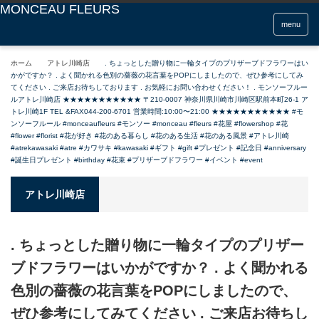
menu
ホーム
アトレ川崎店
. ちょっとした贈り物に一輪タイプのプリザーブドフラワーはい
かがですか️？ . よく聞かれる色別の薔薇の花言葉をPOPにしましたので、ぜひ参考にしてみ
てください . ご来店お待ちしております . お気軽にお問い合わせください！ . モンソーフルー
ルアトレ川崎店 ★★★★★★★★★★★ 〒210-0007 神奈川県川崎市川崎区駅前本町26-1 ア
トレ川崎1F TEL &FAX044-200-6701 営業時間:10:00〜21:00 ★★★★★★★★★★★ #モ
ンソーフルール #monceaufleurs #モンソー #monceau #fleurs #花屋 #flowershop #花
#flower #florist #花が好き #花のある暮らし #花のある生活 #花のある風景 #アトレ川崎
#atrekawasaki #atre #カワサキ #kawasaki #ギフト #gift #プレゼント #記念日 #anniversary
#誕生日プレゼント #birthday #花束 #プリザーブドフラワー #イベント #event
アトレ川崎店
. ちょっとした贈り物に一輪タイプのプリザー
ブドフラワーはいかがですか️？ . よく聞かれる
色別の薔薇の花言葉をPOPにしましたので、
ぜひ参考にしてみてください . ご来店お待ちし