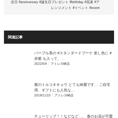
念日 #anniversary #誕生日プレゼント #birthday #花束 #ア
レンジメント #イベント #event
関連記事
パープル系の #スタンダードブーケ 差し色に #
赤紫 も入って、…
2022/5/4
アトレ川崎店
紫のトルコキキョウ とても綺麗です… ご自宅
用、ギフトにも人気な…
2019/11/10
アトレ川崎店
チューリップ！！などなど…、 春のお花が可愛