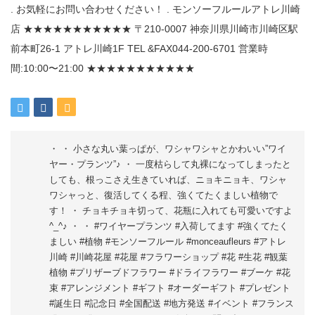
・ ・ 小さな丸い葉っぱが、ワシャワシャとかわいい”ワイ
ヤー・プランツ”♪ ・ 一度枯らして丸裸になってしまったと
しても、根っこさえ生きていれば、ニョキニョキ、ワシャ
ワシャっと、復活してくる程、強くてたくましい植物で
す！ ・ チョキチョキ切って、花瓶に入れても可愛いですよ
^_^♪ ・ ・ #ワイヤープランツ #入荷してます #強くてたく
ましい #植物 #モンソーフルール #monceaufleurs #アトレ
川崎 #川崎花屋 #花屋 #フラワーショップ #花 #生花 #観葉
植物 #プリザーブドフラワー #ドライフラワー #ブーケ #花
束 #アレンジメント #ギフト #オーダーギフト #プレゼント
#誕生日 #記念日 #全国配送 #地方発送 #イベント #フランス