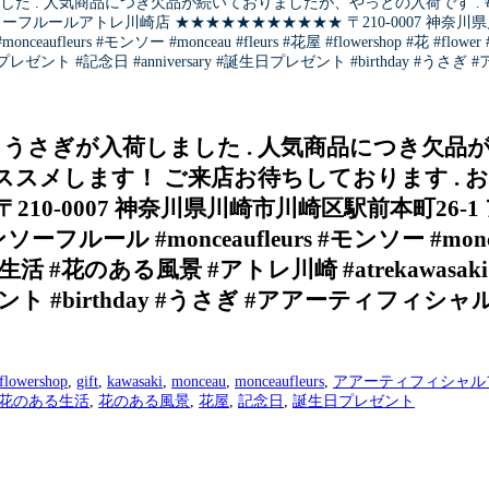
した . 人気商品につき欠品が続いておりましたが、やっとの入荷です 
ルールアトレ川崎店 ★★★★★★★★★★★ 〒210-0007 神奈川県川崎市川崎
fleurs #モンソー #monceau #fleurs #花屋 #flowershop #花 #
 #gift #プレゼント #記念日 #anniversary #誕生日プレゼント #birthday
うさぎが入荷しました . 人気商品につき欠品が
メします！ ご来店お待ちしております️ . お
0007 神奈川県川崎市川崎区駅前本町26-1 アトレ川
ル #monceaufleurs #モンソー #monceau #fl
#花のある風景 #アトレ川崎 #atrekawasaki #at
ゼント #birthday #うさぎ #アアーティフィシャ
flowershop
,
gift
,
kawasaki
,
monceau
,
monceaufleurs
,
アアーティフィシャル
花のある生活
,
花のある風景
,
花屋
,
記念日
,
誕生日プレゼント