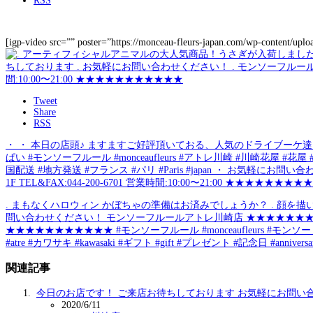
RSS
[igp-video src=”” poster=”https://monceau-fleurs-japan.com/wp-content/uplo
Tweet
Share
RSS
・ ・ 本日の店頭♪ ますますご好評頂いておる、人気のドライブーケ達！！
ぱい #モンソーフルール #monceaufleurs #アトレ川崎 #川崎花屋 #花屋
国配送 #地方発送 #フランス #パリ #Paris #japan ・ お気軽
1F TEL&FAX:044-200-6701 営業時間:10:00〜21:00 ★
. まもなくハロウィン かぼちゃの準備はお済みでしょうか？ . 顔を
問い合わせください！ モンソーフルールアトレ川崎店 ★★★★★★★★★★★ 〒21
★★★★★★★★★★★ #モンソーフルール #monceaufleurs #モンソー #monce
#atre #カワサキ #kawasaki #ギフト #gift #プレゼント #記念日 #a
関連記事
今日のお店です！ ご来店お待ちしております️ お気軽にお問い
2020/6/11