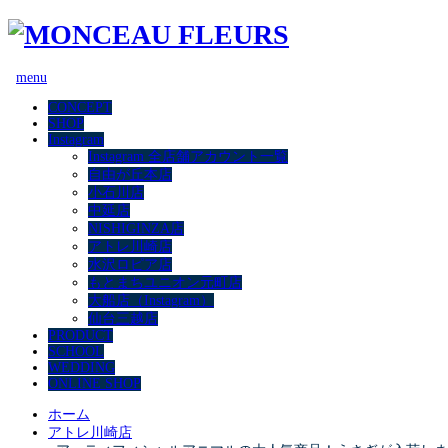
menu
CONCEPT
SHOP
Instagram
Instagram 全店舗アカウント一覧
自由が丘本店
小石川店
中延店
NISHIGINZA店
アトレ川崎店
水沢ロピア店
もとまちユニオン元町店
大船店（Instagram）
仙台三越店
PRODUCT
SCHOOL
WEDDING
ONLINE SHOP
ホーム
アトレ川崎店