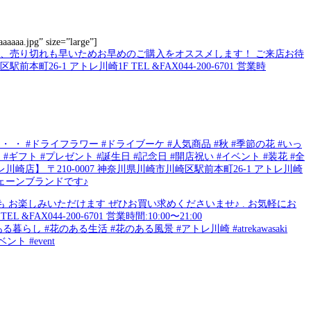
aaaaa.jpg” size=”large”]
・ #ドライフラワー #ドライブーケ #人気商品 #秋 #季節の花 #いっ
 #ギフト #プレゼント #誕生日 #記念日 #開店祝い #イベント #装花 #全
レ川崎店】 〒210-0007 神奈川県川崎市川崎区駅前本町26-1 アトレ川崎
ェーンブランドです♪
お楽しみいただけます️ ぜひお買い求めくださいませ♪ . お気軽にお
44-200-6701 営業時間:10:00〜21:00
き #花のある暮らし #花のある生活 #花のある風景 #アトレ川崎 #atrekawasaki
ント #event