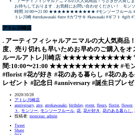
. アーティフィシャルアニマルの大人気商品！うさぎが入荷しま
お待ちしております️ . お気軽にお問い合わせください！ . モンソーフ
時間:10:00〜21:00 ★★★★★★★★★★★ #モンソーフルール #monceau
トレ川崎 #atrekawasaki #atre #カワサキ #kawasaki #ギフト
アトレ川崎店
. アーティフィシャルアニマルの大人気商品！
度、売り切れも早いためお早めのご購入をオスス
ルールアトレ川崎店 ★★★★★★★★★★★ 〒210-
間:10:00〜21:00 ★★★★★★★★★★★ #モンソーフルー
#florist #花が好き #花のある暮らし #花のある生活 
レゼント #記念日 #anniversary #誕生日プレ
2020/10/28
アトレ川崎店
anniversary
,
atre
,
atrekawasaki
,
birthday
,
event
,
fleurs
,
florist
,
flower
,
ト
,
モンソー
,
モンソーフルール
,
花
,
花が好き
,
花のある暮らし
,
投稿者:
monceau_admin
Tweet
Share