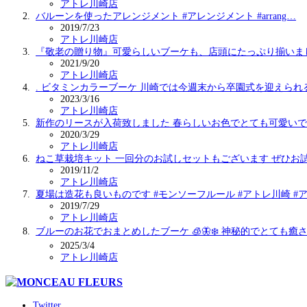
アトレ川崎店
バルーンを使ったアレンジメント #アレンジメント #arrang…
2019/7/23
アトレ川崎店
『敬老の贈り物』可愛らしいブーケも、店頭にたっぷり揃いまし
2021/9/20
アトレ川崎店
. ビタミンカラーブーケ 川崎では今週末から卒園式を迎えられ
2023/3/16
アトレ川崎店
新作のリースが入荷致しました 春らしいお色でとても可愛いで
2020/3/29
アトレ川崎店
ねこ草栽培キット 一回分のお試しセットもございます ぜひお
2019/11/2
アトレ川崎店
夏場は造花も良いものです #モンソーフルール #アトレ川崎 #
2019/7/29
アトレ川崎店
ブルーのお花でおまとめしたブーケ 🧊🦋❄️ 神秘的でとても癒
2025/3/4
アトレ川崎店
Twitter