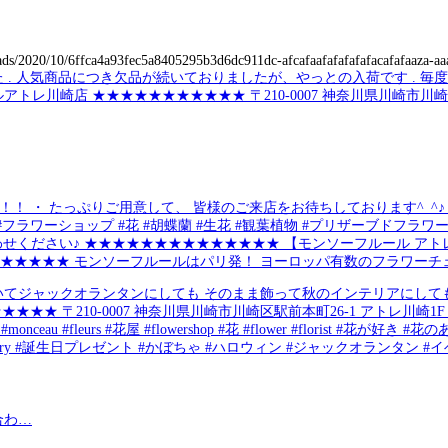
ads/2020/10/6ffca4a93fec5a8405295b3d6dc911dc-afcafaafafafafafacafafaaza-aaa
 ・ たっぷりご用意して、 皆様のご来店をお待ちしております^_^♪ ・ 
 #フラワーショップ #花 #胡蝶蘭 #生花 #観葉植物 #プリザーブドフラワー
にお問い合わせください♪ ★★★★★★★★★★★★★★ 【モンソーフルール アト
★★★★★★★★★★★★★ モンソーフルールはパリ発！ ヨーロッパ有数のフラワーチ
描いてジャックオランタンにしても そのまま飾って秋のインテリアにしても 
0-0007 神奈川県川崎市川崎区駅前本町26-1 アトレ川崎1F TEL &FAX0
au #fleurs #花屋 #flowershop #花 #flower #florist #花が好
nniversary #誕生日プレゼント #かぼちゃ #ハロウィン #ジャックオランタン #イベ
合わ…