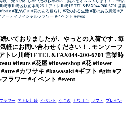
. 毎度、売り切れも早いためお早めのご購入をオススメします！ ご来店
区駅前本町26-1 アトレ川崎1F TEL &FAX044-200-6701 営業
flower #florist #花が好き #花のある暮らし #花のある生活 #花のある風景 #ア
 #うさぎ #アアーティフィシャルフラワー #イベント #event
続いておりましたが、やっとの入荷です . 毎
気軽にお問い合わせください！ . モンソーフ
崎1F TEL &FAX044-200-6701 営業時
eurs #花屋 #flowershop #花 #flower
re #カワサキ #kawasaki #ギフト #gift #プ
ルフラワー #イベント #event
フラワー
,
アトレ川崎
,
イベント
,
うさぎ
,
カワサキ
,
ギフト
,
プレゼン