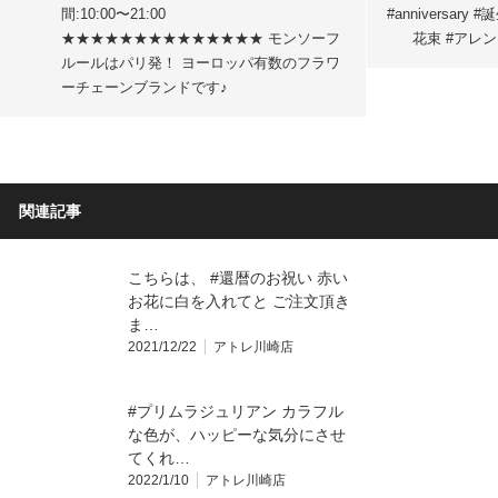
間:10:00〜21:00
#anniversary 
★★★★★★★★★★★★★★ モンソーフ
花束 #アレン
ルールはパリ発！ ヨーロッパ有数のフラワ
ーチェーンブランドです♪
関連記事
こちらは、 #還暦のお祝い 赤い
お花に白を入れてと ご注文頂き
ま…
2021/12/22
アトレ川崎店
#プリムラジュリアン カラフル
な色が、ハッピーな気分にさせ
てくれ…
2022/1/10
アトレ川崎店