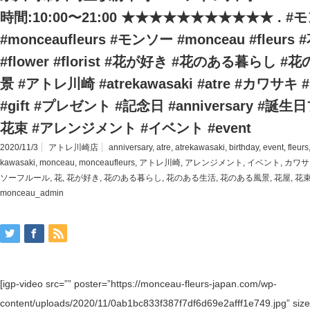
時間:10:00〜21:00 ★★★★★★★★★★★ . 
#monceaufleurs #モンソー #monceau #fleurs 
#flower #florist #花が好き #花のある暮らし
景 #アトレ川崎 #atrekawasaki #atre #カワサキ 
#gift #プレゼント #記念日 #anniversary #誕生日
花束 #アレンジメント #イベント #event
2020/11/3
アトレ川崎店
anniversary
,
atre
,
atrekawasaki
,
birthday
,
event
,
fleurs
kawasaki
,
monceau
,
monceaufleurs
,
アトレ川崎
,
アレンジメント
,
イベント
,
カワサ
ソーフルール
,
花
,
花が好き
,
花のある暮らし
,
花のある生活
,
花のある風景
,
花屋
,
花
monceau_admin
[igp-video src=”” poster=”https://monceau-fleurs-japan.com/wp-
content/uploads/2020/11/0ab1bc833f387f7df6d69e2afff1e749.jpg” size