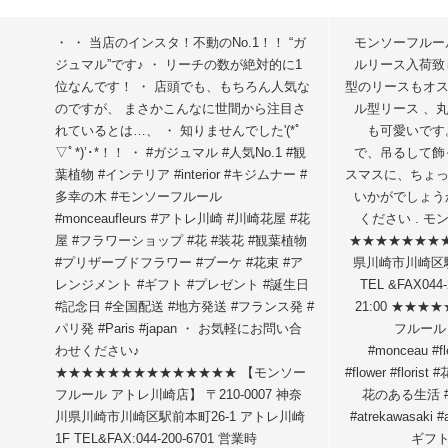
・ ・ 当店のインスタ！不動のNo.1！！ “ガ
モンソーフルー
ジュマル”です♪ ・ リーチの数が絶対的に1
ルリース入荷致
位なんです！ ・ 店頭でも、もちろん人気な
型のリースもオ
のですが、 まさかこんなに世間から注目さ
ル型リース 、
れているとは…、 ・ 知りませんでした'(*ﾟ
も可愛いです
▽ﾟ*)’･*！！ ・ #ガジュマル #人気No.1 #観
で、吊るして飾
葉植物 #インテリア #interior #キジムナー #
スマスに、ちょ
多幸の木 #モンソーフルール
いかがでしょう
#monceaufleurs #アトレ川崎 #川崎花屋 #花
ください . 
屋 #フラワーショップ #花 #装花 #観葉植物
★★★★★★★★★
#プリザーブドフラワー #ブーケ #花束 #ア
県川崎市川崎区駅
レンジメント #ギフト #プレゼント #誕生日
TEL &FAX044
#記念日 #全国配送 #地方発送 #フランス発 #
21:00 ★★★
パリ発 #Paris #japan ・ お気軽にお問い合
フルール #
わせください♪
#monceau #f
★★★★★★★★★★★★★★ 【モンソー
#flower #flor
フルール アトレ川崎店】 〒210-0007 神奈
花のある生活 
川県川崎市川崎区駅前本町26-1 アトレ川崎
#atrekawasaki 
1F TEL&FAX:044-200-6701 営業時
ギフト 