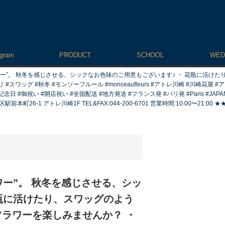
agram
PRODUCT
SCHOOL
WED
フラワー”。 秋冬を感じさせる、シックなお色味のご用意もございます♪ ・ 花瓶に活け
スワッグ #秋冬 #モンソーフルール #monceaufleurs #アトレ川崎 #川崎花屋 #ア
日 #記念日 #御祝い #開店祝い #全国配送 #地方発送 #フランス発 #パリ発 #Paris
本町26-1 アトレ川崎1F TEL&FAX:044-200-6701 営業時間:10:00〜21
ラワー”。 秋冬を感じさせる、シッ
瓶に活けたり、スワッグのよう
フラワーを楽しみませんか？ ・