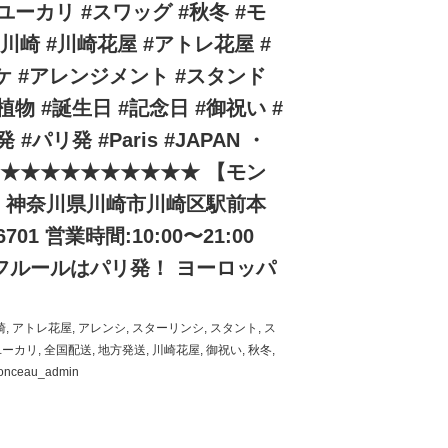
ユーカリ #スワッグ #秋冬 #モ
トレ川崎 #川崎花屋 #アトレ花屋 #
ケ #アレンジメント #スタンド
葉植物 #誕生日 #記念日 #御祝い #
゚リ発 #Paris #JAPAN ・
★★★★★★★★★★★ 【モン
07 神奈川県川崎市川崎区駅前本
6701 営業時間:10:00〜21:00
ルールはパリ発！ ヨーロッパ
崎
,
アトレ花屋
,
アレンシ
,
スターリンシ
,
スタント
,
ス
ユーカリ
,
全国配送
,
地方発送
,
川崎花屋
,
御祝い
,
秋冬
,
onceau_admin