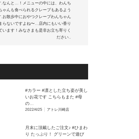
゙す.なんと…！メニューの中には、わんち
ちゃんも食べられるクレープもあるよう
す.お散歩中におやつクレープ️わんちゃん
まらないですよね〜…店内にもいい香り
しています！みなさまも是非お立ち寄りく
ださい..
#カラー #凛とした立ち姿が美し
いお花です こちらもまた #母
の…
2022/4/25
アトレ川崎店
月末に頂戴したご注文♪ #ひまわ
り たっぷり！ グリーンで遊び