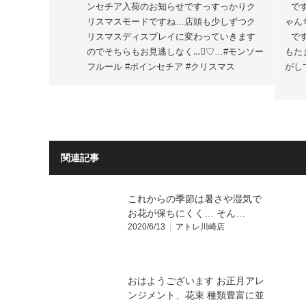
ンセチア入荷のお知らせですっすっかりク
て
リスマスモードですね️…店頭も少しずつク
ゃん
リスマスディスプレイに変わっていきます
で
のでそちらもお見逃しなく…🏻♡…#モンソー
もた
フルール #ポインセチア #クリスマス
が
関連記事
これからの季節は暑さや湿気で
お花が保ちにくく… そん…
2020/6/13
アトレ川崎店
おはようございます️ お正月アレ
ンジメント、花束 種類豊富に並