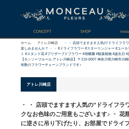
CONCEPT
SHOP
Inst
ホーム
アトレ川崎店
・ ・ 店頭でますます人気の”ドライ
楽しみませんか？ ・ ・ #ドライフラワー #スターリンジャー #ユーカリ #
ト #スタンド花 #プリザーブドフラワー #胡蝶蘭 #観葉植物 #誕生
【モンソーフルール アトレ川崎店】 〒210-0007 神奈川県川崎市川崎区駅前
有数のフラワーチェーンブランドです♪
アトレ川崎店
・ ・ 店頭でますます人気の”ドライフ
クなお色味のご用意もございます♪ ・ 花
に逆さに吊り下げたり、お部屋でドライ