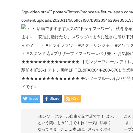
[igp-video src=”” poster=”https://monceau-fleurs-japan.com
content/uploads/2020/11/585ffc7f507b992894629ae85b19b3
Tweet
Share
RSS
.モンソーフルール自由が丘本店です！..あっ
こん
という間にもう11月ですね！一気に肌寒く
す。
なってきました……本日は、さっそくポイ
ーフ