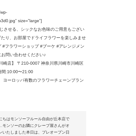
/wp-
d0.jpg” size=”large”]
にちはモンソーフルール自由が丘本店で
..モンソーのお隣にクレープ屋さんがオ
゚ンいたしました️本日は、プレオープン日