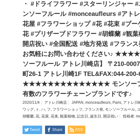
・ #ドライフラワー #スターリンジャー #
ンソーフルール #monceaufleurs #ア
花屋 #フラワーショップ #花 #花束 #ブー
花 #プリザーブドフラワー #胡蝶蘭 #観
開店祝い #全国配送 #地方発送 #フランス発 #ハ
お気軽にお問い合わせください♪ ★★★
ソーフルール アトレ川崎店】 〒210-00
町26-1 アトレ川崎1F TEL&FAX:044-200-
★★★★★★★★★★★★★★ モンソーフ
有数のフラワーチェーンブランドです♪
2020/11/4
アトレ川崎店
JAPAN
,
monceaufleurs
,
Paris
,
アトレ川
ワッグ
,
ト
,
ハ
,
フ
,
フラワーショッフ
,
フランス発
,
モンソーフルール
,
胡蝶蘭
,
花
,
花屋
,
花束
,
観葉植物
,
記念日
,
誕生日
,
開店祝い
投稿者:
m
Tweet
Share
RSS