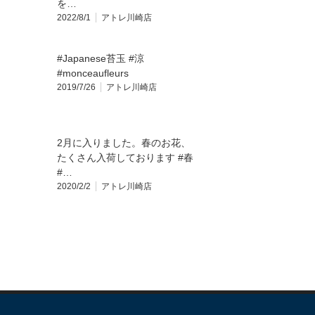
を…
2022/8/1
アトレ川崎店
#Japanese苔玉 #涼
#monceaufleurs
2019/7/26
アトレ川崎店
2月に入りました。春のお花、
たくさん入荷しております️ #春
#…
2020/2/2
アトレ川崎店