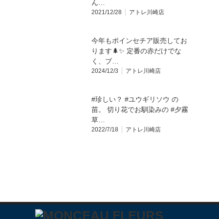
ん…
2021/12/28
アトレ川崎店
今年もポインセチア販売してお
ります🌲✨ 定番の赤だけでな
く、ブ…
2024/12/3
アトレ川崎店
#珍しい？ #ユウギリソウ の
苗。 切り花でお馴染みの #夕霧
草…
2022/7/18
アトレ川崎店