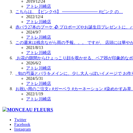
2019/12/24
アトレ川崎店
こちらは、【ピンク•S】 ──────────── #ピンク の…
2022/12/4
アトレ川崎店
赤バラ27本のブーケ 🥀 プロポーズやお誕生日プレゼントに、
2024/9/7
アトレ川崎店
この週末は残念ながら雨の予報。。。 ですが、 店頭には華や
2021/8/13
アトレ川崎店
.お花の隙間からひょっこり顔を覗かせる、ベア🧸が印象的な
2026/6/2
アトレ川崎店
. 旬の芍薬とバラをメインに、少し大人っぽいイメージで お作
2024/5/31
アトレ川崎店
お祝い用のご注文♪ #ガーベラ #カーネーション #染めかすみ草
2022/1/19
アトレ川崎店
Twitter
Facebook
Instagram