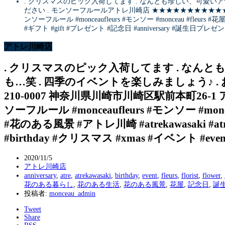
. クリスマスのピック入荷してます . なんとも珍しい、可愛い
ださい . モンソーフルールアトレ川崎店 ★★★★★★★★★★★ 〒210-
ンソーフルール #monceaufleurs #モンソー #monceau #fleurs #花
#ギフト #gift #プレゼント #記念日 #anniversary #誕生日プレゼン
アトレ川崎店
. クリスマスのピック入荷してます . なん
も…笑 . 四季のイベントを楽しみましょう♪ 
210-0007 神奈川県川崎市川崎区駅前本町26-1 アト
ソーフルール #monceaufleurs #モンソー #monce
#花のある風景 #アトレ川崎 #atrekawasaki #atr
#birthday #クリスマス #xmas #イベント #even
2020/11/5
アトレ川崎店
anniversary
,
atre
,
atrekawasaki
,
birthday
,
event
,
fleurs
,
florist
,
flower
,
花のある暮らし
,
花のある生活
,
花のある風景
,
花屋
,
記念日
,
誕
投稿者:
monceau_admin
Tweet
Share