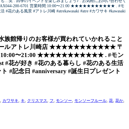
も…笑 . 四季のイベントを楽しみましょう♪ . お気軽にお問い合わせく
-200-6701 営業時間:10:00〜21:00 ★★★★★★★★★★★ . #モ
生活 #花のある風景 #アトレ川崎 #atrekawasaki #atre #カワサキ #kawasaki
ク 水族館帰りのお客様が買われていかれること
フルールアトレ川崎店 ★★★★★★★★★★★ 〒
:10:00〜21:00 ★★★★★★★★★★★ . #モン
r #florist #花が好き #花のある暮らし #花のある生活
゙ント #記念日 #anniversary #誕生日プレゼント
,
カワサキ
,
キ
,
クリスマス
,
フ
,
モンソー
,
モンソーフルール
,
花
,
花か
,