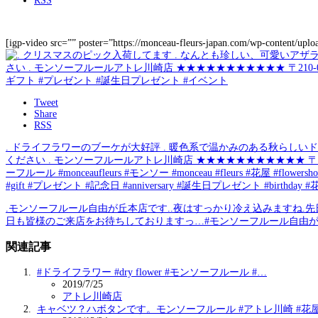
RSS
[igp-video src=”” poster=”https://monceau-fleurs-japan.com/wp-content/up
Tweet
Share
RSS
. ドライフラワーのブーケが大好評 . 暖色系で温かみのある秋らしい
ください . モンソーフルールアトレ川崎店 ★★★★★★★★★★★ 〒210-000
ーフルール #monceaufleurs #モンソー #monceau #fleurs #花屋 #flow
#gift #プレゼント #記念日 #anniversary #誕生日プレゼント #birthda
.モンソーフルール自由が丘本店です..夜はすっかり冷え込みますね.
日も皆様のご来店をお待ちしておりますっ…#モンソーフルール自由
関連記事
#ドライフラワー #dry flower #モンソーフルール #…
2019/7/25
アトレ川崎店
キャベツ？ハボタンです。モンソーフルール #アトレ川崎 #花屋