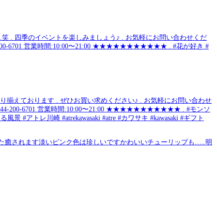
えております️ . ぜひお買い求めください♪ . お気軽にお問い合わせ
0-6701 営業時間:10:00〜21:00 ★★★★★★★★★★★ . #モンソ
る風景 #アトレ川崎 #atrekawasaki #atre #カワサキ #kawasaki #ギフト
癒されます️️淡いピンク色は珍しいですかわいいチューリップも…..明