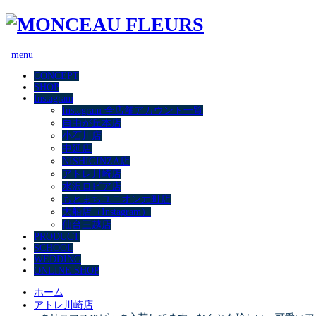
menu
CONCEPT
SHOP
Instagram
Instagram 全店舗アカウント一覧
自由が丘本店
小石川店
中延店
NISHIGINZA店
アトレ川崎店
水沢ロピア店
もとまちユニオン元町店
大船店（Instagram）
仙台三越店
PRODUCT
SCHOOL
WEDDING
ONLINE SHOP
ホーム
アトレ川崎店