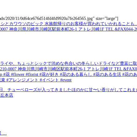
loads/2020/11/0d64ce676d514fd4fd9920a7fe264565.jpg” size=”large”]
ドライや、ちょっとシックで渋めな色合いの冬らしいドライなど豊富に取り揃
7 神奈川県川崎市川崎区駅前本町26-1 アトレ川崎1F TEL &FAX044-20
ershop #花 #flower #florist #花が好き #花のある暮らし #花のある生活 #花のあ
y #花束 #アレンジメント #イベント #event
先日、チューベローズが入ってきましたほのかに甘〜い香りがしてこれまた
が丘本店
 …