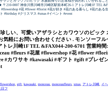
アザラシとカワウソのピック 水族館帰りのお客様が買われていかれること
0007 神奈川県川崎市川崎区駅前本町26-1 アトレ川崎1F TEL &FAX044
屋 #flowershop #花 #flower #florist #花が好き #花のある暮らし #花のある
ト #birthday #クリスマス #xmas #イベント #event
とも珍しい、可愛いアザラシとカワウソのピッ
. お気軽にお問い合わせください . モンソー
レ川崎1F TEL &FAX044-200-6701 営業時間
au #fleurs #花屋 #flowershop #花 #flowe
e #カワサキ #kawasaki #ギフト #gift #プレセ
t
flowershop
,
gift
,
kawasaki
,
monceau
,
monceaufleurs
,
xmas
,
アトレ川崎
,
イヘ
生日フ