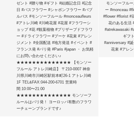
ゼント #贈り物 #ギフト #結婚記念日 #記念
モンソーフルール #
日 #バスフラワー #シャボンフラワー #バブ
ー #monceau #fl
ルバス #モンソーフルール #monceaufleurs
#flower #flor
#アトレ川崎 #川崎花屋 #花屋 #フラワーシ
花のある生活 
ョップ #花 #観葉植物 #プリザーブドフラワ
#atrekawasaki 
ー #ドライフラワー #ブーケ #花束 #アレン
ギフト 
ジメント #全国配送 #地方発送 #イベント #
#anniversary 
フランス発 #パリ発 #Paris #japan ・ お気軽
花束 #アレン
にお問い合わせください♪
★★★★★★★★★★★★★★ 【モンソー
フルール アトレ川崎店】 〒210-0007 神奈
川県川崎市川崎区駅前本町26-1 アトレ川崎
1F TEL&FAX:044-200-6701 営業時
間:10:00〜21:00
★★★★★★★★★★★★★★ モンソーフ
ルールはパリ発！ ヨーロッパ有数のフラワ
ーチェーンブランドです♪