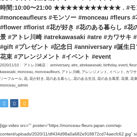
時間:10:00〜21:00 ★★★★★★★★★★★ . 
#monceaufleurs #モンソー #monceau #fleurs 
#flower #florist #花が好き #花のある暮らし
景 #アトレ川崎 #atrekawasaki #atre #カワサキ 
#gift #プレゼント #記念日 #anniversary #誕生日
花束 #アレンジメント #イベント #event
2020/11/10
アトレ川崎店
anniversary
,
atre
,
atrekawasaki
,
birthday
,
event
,
fleur
kawasaki
,
monceau
,
monceaufleurs
,
アトレ川崎
,
アレンジメント
,
イベント
,
カワサ
ソーフルール
,
花
,
花が好き
,
花のある暮らし
,
花のある生活
,
花のある風景
,
花屋
,
花
monceau_admin
[igp-video src=”” poster=”https://monceau-fleurs-japan.com/wp-
content/uploads/2020/11/df434d98a0a682e918872cd74aecfc62.jpg” siz