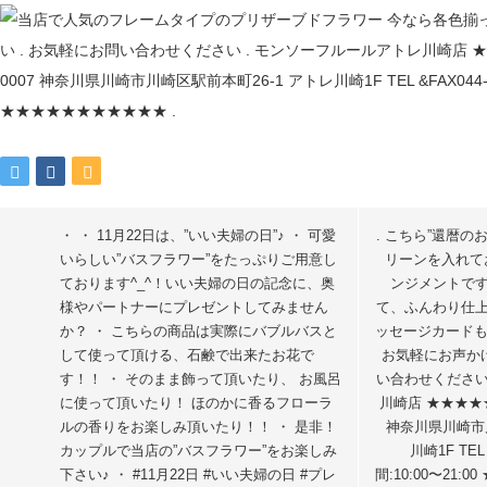
・ ・ 11月22日は、”いい夫婦の日”♪ ・ 可愛
. こちら”還暦
いらしい”バスフラワー”をたっぷりご用意し
リーンを入れて
ております^_^！いい夫婦の日の記念に、奥
ンジメントです
様やパートナーにプレゼントしてみません
て、ふんわり仕上げ
か？ ・ こちらの商品は実際にバブルバスと
ッセージカード
して使って頂ける、石鹸で出来たお花で
お気軽にお声かけく
す！！ ・ そのまま飾って頂いたり、 お風呂
い合わせください
に使って頂いたり！ ほのかに香るフローラ
川崎店 ★★★★★
ルの香りをお楽しみ頂いたり！！ ・ 是非！
神奈川県川崎市川
カップルで当店の”バスフラワー”をお楽しみ
川崎1F TEL 
下さい♪ ・ #11月22日 #いい夫婦の日 #プレ
間:10:00〜21: