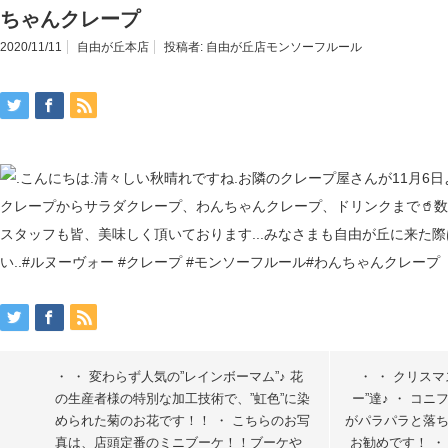
ちゃんクレープ
2020/11/11
自由が丘本店
投稿者:
自由が丘店モンソーフルール
・ ・ 変わらず人気の”レインボーマム”♪ 花
・ ・ クリス
の生産者様の特別な加工技術で、”虹色”に染
ー”達♪ ・ コ
められた菊のお花です！！ ・ こちらのお写
がパラパラと落
真は、店頭定番のミニブーケ！！ブーケや
お勧めです！ ・