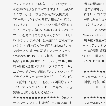
アレンジメントに1本入っているだけで、こ
明るい場所に！
んな風に特別な個性がでますよ！ ・ 店頭の
きでお水をた
ミニブーケは、”季節のお花”や”人気のお
(^^)！ ・ 
花”を使用したものを常時ご用意させて頂い
を楽しみましょう
ております！ ・ ひとつひとつ違う個性のミ
#クリスマスツリー
ニブーケです♪ 店頭でお客様のお好みのミニ
#Chri
ブーケを見つけてみませんか(^^)？ ・ 11月
#monceaufle
22日の”いい夫婦の日”にも是非！ご利用下さ
崎 #花 #花屋 #
い！！ ・ #レインボー #虹 #rainbow #レイ
ーケ #アレンジメ
ンボーマム #虹色の花 #モンソーフルール
ー #胡蝶蘭 #観
#monceaufleurs #アトレ川崎 #川崎花屋 #川
#記念日 #開店祝
崎駅花屋 #花屋 #フラワーショップ #花 #生
ランス #パリ #P
花 #鉢花 #造花 #プリザーブドフラワー #ミ
ニブーケ #ブーケ #花束 #アレンジメント #
★★★★★★★
ドライフラワー #オーダーギフト #プレゼン
ーフルール アトレ川
ト #誕生日 #記念日 #お祝い #全国配送 #フ
川県川崎市川崎区
ラワーアレンジメント #いい夫婦の日 ・ お
1F TEL
気軽にお問い合わせください♪
★★★★★★★★★★★★★★★ 【モンソ
★★★★★★★
ーフルール アトレ川崎店】 〒210-0007 神
フルールはパリ