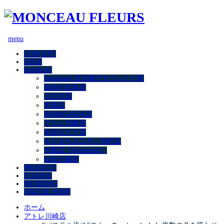
menu
CONCEPT
SHOP
Instagram
Instagram 全店舗アカウント一覧
自由が丘本店
小石川店
中延店
NISHIGINZA店
アトレ川崎店
水沢ロピア店
もとまちユニオン元町店
大船店（Instagram）
仙台三越店
PRODUCT
SCHOOL
WEDDING
ONLINE SHOP
ホーム
アトレ川崎店