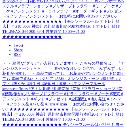
Tweet
Share
RSS
・ ・ 綺麗な”ダリア”が入荷しています♪ ・ こちらの品種名は、 『オ
レンジストーン』^_^！！ ・ 爽やかなオレンジ色で、 みずみずしい
花弁が何枚も！ ・ 単品で飾っても、 お花束やアレンジメントに加え
ても 素敵ですね♪ ・ #ダリア #品種 #オレンジストーン #贈り物 #ギ
フト #爽やか #誕生日 #記念日 #御祝い #モンソーフルール
#monceaufleurs #アトレ川崎 #川崎花屋 #花屋 #フラワーショップ #花
#観葉植物 #プリザーブドフラワー #ドライフラワー #ブーケ #花束 #
アレンジメント #ギフト #プレゼント #全国配送 #地方発送 #イベン
ト #フランス発 #パリ発 #Paris #japan ・ お気軽にお問い合わせくださ
い♪ ★★★★★★★★★★★★★★★ 【モンソーフルール アトレ川
崎店】 〒210-0007 神奈川県川崎市川崎区駅前本町26-1 アトレ川崎1F
TEL&FAX:044-200-6701 営業時間:10:00〜21:00
★★★★★★★★★★★★★★★ モンソーフルールはパリ発！ ヨー