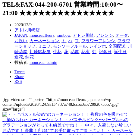
TEL&FAX:044-200-6701 営業時間:10:00〜
21:00 ★★★★★★★★★★★★★★★
2020/12/9
アトレ川崎店
JAPAN
,
monceaufleurs
,
rainbow
,
アトレ川崎
,
アレンシ
,
オータ
,
お祝い
,
カーネーション
,
ト
,
ハ
,
フ
,
フラワーアレンシ
,
フラワ
ーショッフ
,
ミニフ
,
モンソーフルール
,
レインホ
,
全国配送
,
川
崎花屋
,
川崎駅花屋
,
生花
,
花
,
花屋
,
花束
,
虹
,
記念日
,
誕生日
,
造花
,
鉢花
投稿者:
monceau_admin
Tweet
Share
RSS
[igp-video src=”” poster=”https://monceau-fleurs-japan.com/wp-
content/uploads/2020/12/b9a134737a7482cc5a0a572092073557.jpg”
size=”large”]