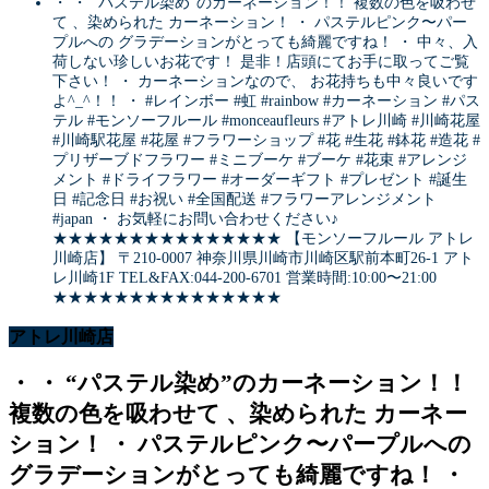
・ ・ “パステル染め”のカーネーション！！ 複数の色を吸わせ
て 、染められた カーネーション！ ・ パステルピンク〜パー
プルへの グラデーションがとっても綺麗ですね！ ・ 中々、入
荷しない珍しいお花です！ 是非！店頭にてお手に取ってご覧
下さい！ ・ カーネーションなので、 お花持ちも中々良いです
よ^_^！！ ・ #レインボー #虹 #rainbow #カーネーション #パス
テル #モンソーフルール #monceaufleurs #アトレ川崎 #川崎花屋
#川崎駅花屋 #花屋 #フラワーショップ #花 #生花 #鉢花 #造花 #
プリザーブドフラワー #ミニブーケ #ブーケ #花束 #アレンジ
メント #ドライフラワー #オーダーギフト #プレゼント #誕生
日 #記念日 #お祝い #全国配送 #フラワーアレンジメント
#japan ・ お気軽にお問い合わせください♪
★★★★★★★★★★★★★★★ 【モンソーフルール アトレ
川崎店】 〒210-0007 神奈川県川崎市川崎区駅前本町26-1 アト
レ川崎1F TEL&FAX:044-200-6701 営業時間:10:00〜21:00
★★★★★★★★★★★★★★★
アトレ川崎店
・ ・ “パステル染め”のカーネーション！！
複数の色を吸わせて 、染められた カーネー
ション！ ・ パステルピンク〜パープルへの
グラデーションがとっても綺麗ですね！ ・