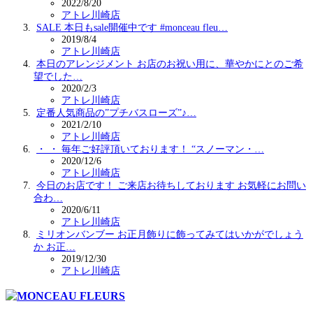
2022/8/20
アトレ川崎店
SALE 本日もsale開催中です️ #monceau fleu…
2019/8/4
アトレ川崎店
本日のアレンジメント お店のお祝い用に、華やかにとのご希
望でした…
2020/2/3
アトレ川崎店
定番人気商品の”プチバスローズ”♪…
2021/2/10
アトレ川崎店
・ ・ 毎年ご好評頂いております！ “スノーマン・…
2020/12/6
アトレ川崎店
今日のお店です！ ご来店お待ちしております️ お気軽にお問い
合わ…
2020/6/11
アトレ川崎店
ミリオンバンブー お正月飾りに飾ってみてはいかがでしょう
か お正…
2019/12/30
アトレ川崎店