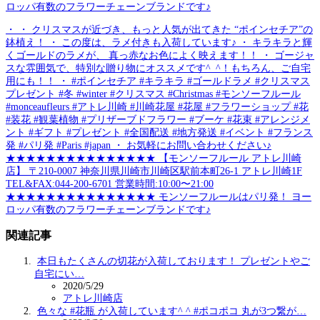
ロッパ有数のフラワーチェーンブランドです♪
・ ・ クリスマスが近づき、もっと人気が出てきた “ポインセチア”の
鉢植え！ ・ この度は、ラメ付きも入荷しています♪ ・ キラキラと輝
くゴールドのラメが、 真っ赤なお色によく映えます！！ ・ ゴージャ
スな雰囲気で、特別な贈り物にオススメです^_^！もちろん、ご自宅
用にも！！ ・ #ポインセチア #キラキラ #ゴールドラメ #クリスマス
プレゼント #冬 #winter #クリスマス #Christmas #モンソーフルール
#monceaufleurs #アトレ川崎 #川崎花屋 #花屋 #フラワーショップ #花
#装花 #観葉植物 #プリザーブドフラワー #ブーケ #花束 #アレンジメ
ント #ギフト #プレゼント #全国配送 #地方発送 #イベント #フランス
発 #パリ発 #Paris #japan ・ お気軽にお問い合わせください♪
★★★★★★★★★★★★★★★ 【モンソーフルール アトレ川崎
店】 〒210-0007 神奈川県川崎市川崎区駅前本町26-1 アトレ川崎1F
TEL&FAX:044-200-6701 営業時間:10:00〜21:00
★★★★★★★★★★★★★★★ モンソーフルールはパリ発！ ヨー
ロッパ有数のフラワーチェーンブランドです♪
関連記事
本日もたくさんの切花が入荷しております！ プレゼントやご
自宅にい…
2020/5/29
アトレ川崎店
色々な #花瓶 が入荷しています^ ^ #ポコポコ 丸が3つ繋が…