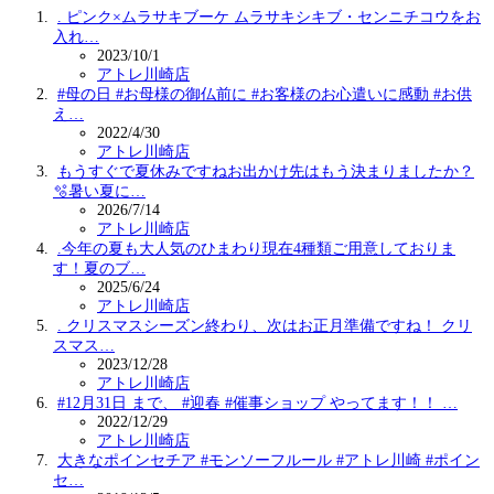
. ピンク×ムラサキブーケ ムラサキシキブ・センニチコウをお
入れ…
2023/10/1
アトレ川崎店
#母の日 #お母様の御仏前に #お客様のお心遣いに感動 #お供
え…
2022/4/30
アトレ川崎店
もうすぐで夏休みですねお出かけ先はもう決まりましたか？
🫧暑い夏に…
2026/7/14
アトレ川崎店
.今年の夏も大人気のひまわり現在4種類ご用意しておりま
す！夏のブ…
2025/6/24
アトレ川崎店
. クリスマスシーズン終わり、次はお正月準備ですね！ クリ
スマス…
2023/12/28
アトレ川崎店
#12月31日 まで、 #迎春 #催事ショップ やってます！！ …
2022/12/29
アトレ川崎店
大きなポインセチア #モンソーフルール #アトレ川崎 #ポイン
セ…