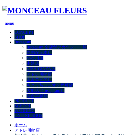
menu
CONCEPT
SHOP
Instagram
Instagram 全店舗アカウント一覧
自由が丘本店
小石川店
中延店
NISHIGINZA店
アトレ川崎店
水沢ロピア店
もとまちユニオン元町店
大船店（Instagram）
仙台三越店
PRODUCT
SCHOOL
WEDDING
ONLINE SHOP
ホーム
アトレ川崎店