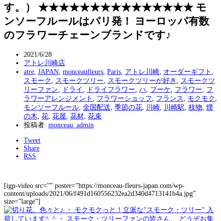
す。） ★★★★★★★★★★★★★★★ モ
ンソーフルールはパリ発！ ヨーロッパ有数
のフラワーチェーンブランドです♪
2021/6/28
アトレ川崎店
atre
,
JAPAN
,
monceaufleurs
,
Paris
,
アトレ川崎
,
オーダーギフト
,
スモーク
,
スモークツリー
,
スモークツリーが好き
,
スモークツ
リーファン
,
ドライ
,
ドライフラワー
,
ハ
,
ブーケ
,
フラワー
,
フ
ラワーアレンジメント
,
フラワーショッフ
,
フランス
,
モクモク
,
モンソーフルール
,
全国配送
,
季節の花
,
川崎
,
川崎駅
,
枝物
,
煙
の木
,
花
,
花屋
,
花材
,
花束
投稿者:
monceau_admin
Tweet
Share
RSS
[igp-video src=”” poster=”https://monceau-fleurs-japan.com/wp-
content/uploads/2021/06/f491d160556232ea2d340d4713141b4a.jpg”
size=”large”]