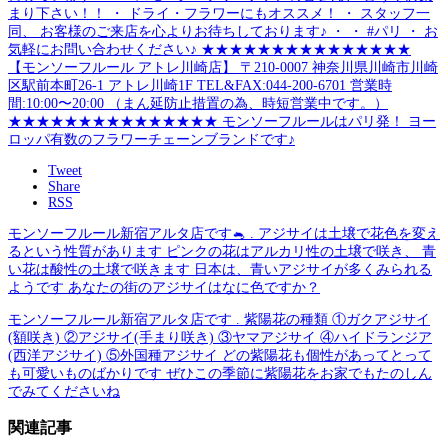
Tweet
Share
RSS
モンソーフルール新宿アルタ店です🐁 . アジサイは土壌で花色を変え
るという性質があります ピンクの花はアルカリ性の土壌で咲き、 青
い花は酸性の土壌で咲きます 日本は、青いアジサイが多くみられる
ようです あなたの街のアジサイはなに色ですか？
モンソーフルール新宿アルタ店です . 紫陽花の種類 ①ガクアジサイ
(額咲き) ②アジサイ(手まり咲き) ③ヤマアジサイ ④ハイドランジア
(西洋アジサイ) ⑤外国種アジサイ どの紫陽花も個性があってとって
も可愛いものばかりです ぜひこの季節に紫陽花をお家でもたのしん
でみてくださいね
関連記事