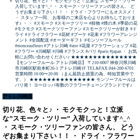
切り花、色々と♪ ・ モクモクっと！立派な”スモーク・ツリー”
入荷しています^_^ ・ スモーク・ツリーファンの皆さん、 ど
うぞお集まり下さい！！ ・ ドライ・フラワーにもオススメ！
・ スタッフ一同、 お客様のご来店を心よりお待ちしておりま
す♪ ・ ・ #スモーク #スモークツリー #枝物 #煙の木 #季節の花
#モクモク #スモークツリーファン #スモークツリーが好き #ド
ライ #ドライフラワー #花材 #ブーケ #花束 #フラワーアレンジ
メント #全国配送 #オーダーギフト #モンソーフルール
#monceaufleurs #アトレ川崎 #atre #花屋 #フラワーショップ #花
#フラワー #川崎駅 #川崎 #フランス #パリ #paris #japan ・ お気
軽にお問い合わせください♪ ★★★★★★★★★★★★★★★
【モンソーフルール アトレ川崎店】 〒210-0007 神奈川県川崎
市川崎区駅前本町26-1 アトレ川崎1F TEL&FAX:044-200-6701
営業時間:10:00〜20:00 （まん延防止措置の為、時短営業中で
す。） ★★★★★★★★★★★★★★★ モンソーフルールは
パリ発！ ヨーロッパ有数のフラワーチェーンブランドです♪
アトレ川崎店
切り花、色々と♪ ・ モクモクっと！立派
な”スモーク・ツリー” 入荷しています^_^
・ スモーク・ツリーファンの皆さん、 どう
ぞお集まり下さい！！ ・ ドライ・フラワー