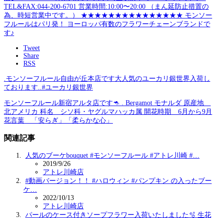
Tweet
Share
RSS
.モンソーフルール自由が丘本店です大人気のユーカリ銀世界入荷し
ております..#ユーカリ銀世界
モンソーフルール新宿アルタ店です🦘 . Bergamot モナルダ 原産地
北アメリカ 科名 シソ科・ヤグルマハッカ属 開花時期 6月から9月
花言葉 「安らぎ」「柔らかな心」
関連記事
人気のブーケbouquet #モンソーフルール #アトレ川崎 #…
2019/9/26
アトレ川崎店
#動画バージョン！！ #ハロウィン #パンプキン の入ったブー
ケ…
2022/10/13
アトレ川崎店
パールのケース付きソープフラワー入荷いたしました🫧 生花