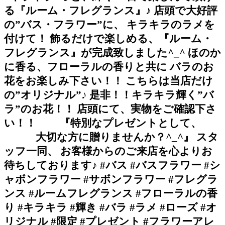
る『ルーム・フレグランス』♪ 店頭で大好評
の”バス・フラワー”に、 キラキラのラメを
付けて！ 飾るだけで楽しめる、『ルーム・
フレグランス』が完成致しました^_^ ほのか
に香る、フローラルの香りと共に バラのお
花をお楽しみ下さい！！ こちらは当店だけ
の”オリジナル”♪ 是非！！キラキラ輝く”バ
ラ”のお花！！ 店頭にて、実物をご確認下さ
い！！ 『特別なプレゼントとして、
大切な方に贈りませんか？^_^』 スタ
ッフ一同、 お客様からのご来店を心よりお
待ちしております♪ #バス #バスフラワー #シ
ャボンフラワー #サボンフラワー #フレグラ
ンス #ルームフレグランス #フローラルの香
り #キラキラ #輝き #バラ #ラメ #ローズ #オ
リジナル #限定 #プレゼント #フラワーアレ