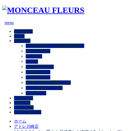
menu
CONCEPT
SHOP
Instagram
Instagram 全店舗アカウント一覧
自由が丘本店
小石川店
中延店
NISHIGINZA店
アトレ川崎店
水沢ロピア店
もとまちユニオン元町店
大船店（Instagram）
仙台三越店
PRODUCT
SCHOOL
WEDDING
ONLINE SHOP
ホーム
アトレ川崎店