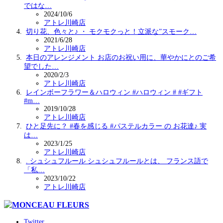
ではな…
2024/10/6
アトレ川崎店
切り花、色々と♪ ・ モクモクっと！立派な”スモーク…
2021/6/28
アトレ川崎店
本日のアレンジメント お店のお祝い用に、華やかにとのご希
望でした…
2020/2/3
アトレ川崎店
レインボーフラワー＆ハロウィン #ハロウィン # #ギフト
#m…
2019/10/28
アトレ川崎店
ひと足先に？ #春を感じる #パステルカラー の お花達♪ 実
は…
2023/1/25
アトレ川崎店
. シュシュフルール シュシュフルールとは、 フランス語で
「私…
2023/10/22
アトレ川崎店
Twitter