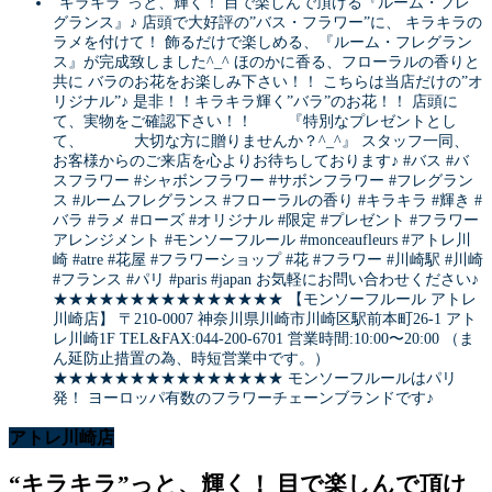
“キラキラ”っと、輝く！ 目で楽しんで頂ける『ルーム・フレ
グランス』♪ 店頭で大好評の”バス・フラワー”に、 キラキラの
ラメを付けて！ 飾るだけで楽しめる、『ルーム・フレグラン
ス』が完成致しました^_^ ほのかに香る、フローラルの香りと
共に バラのお花をお楽しみ下さい！！ こちらは当店だけの”オ
リジナル”♪ 是非！！キラキラ輝く”バラ”のお花！！ 店頭に
て、実物をご確認下さい！！ 『特別なプレゼントとし
て、 大切な方に贈りませんか？^_^』 スタッフ一同、
お客様からのご来店を心よりお待ちしております♪ #バス #バ
スフラワー #シャボンフラワー #サボンフラワー #フレグラン
ス #ルームフレグランス #フローラルの香り #キラキラ #輝き #
バラ #ラメ #ローズ #オリジナル #限定 #プレゼント #フラワー
アレンジメント #モンソーフルール #monceaufleurs #アトレ川
崎 #atre #花屋 #フラワーショップ #花 #フラワー #川崎駅 #川崎
#フランス #パリ #paris #japan お気軽にお問い合わせください♪
★★★★★★★★★★★★★★★ 【モンソーフルール アトレ
川崎店】 〒210-0007 神奈川県川崎市川崎区駅前本町26-1 アト
レ川崎1F TEL&FAX:044-200-6701 営業時間:10:00〜20:00 （ま
ん延防止措置の為、時短営業中です。）
★★★★★★★★★★★★★★★ モンソーフルールはパリ
発！ ヨーロッパ有数のフラワーチェーンブランドです♪
アトレ川崎店
“キラキラ”っと、輝く！ 目で楽しんで頂け