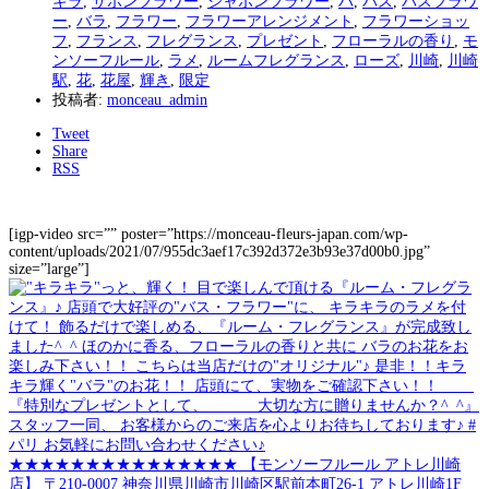
キラ
,
サボンフラワー
,
シャボンフラワー
,
ハ
,
バス
,
バスフラワ
ー
,
バラ
,
フラワー
,
フラワーアレンジメント
,
フラワーショッ
フ
,
フランス
,
フレグランス
,
プレゼント
,
フローラルの香り
,
モ
ンソーフルール
,
ラメ
,
ルームフレグランス
,
ローズ
,
川崎
,
川崎
駅
,
花
,
花屋
,
輝き
,
限定
投稿者:
monceau_admin
Tweet
Share
RSS
[igp-video src=”” poster=”https://monceau-fleurs-japan.com/wp-
content/uploads/2021/07/955dc3aef17c392d372e3b93e37d00b0.jpg”
size=”large”]