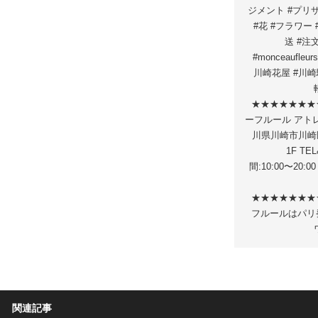
ジメント #プリ
#花 #フラワー
送 #注
#monceaufleu
川崎花屋 #川崎駅 
★★★★★★★
ーフルール アトレ川
川県川崎市川崎区
1F TEL
間:10:00〜2
★★★★★★★
フルールはパリ
関連記事