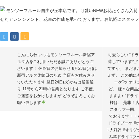
こんにちわ いつもモンソーフルール新宿ア
可愛らしい “ド
ルタ店をご利用いただき誠にありがとうご
荷しています^_
ざいます！ 休館日のお知らせ 8月23日(月)は
ですが、 まだま
新宿アルタ休館日のため 当店もお休みさせ
えず。 この他に
ていただきます 翌日24日(火)からは通常通
ーケ”や オリ
り 11時から21時の営業となります ご不便、
ど。 様々な商品
ご迷惑をおかけしますが どうぞよろしくお
ますよ♪ “ドラ
願い致します
様は、 是非！
スタッフ一同、
ております！！ 
ドライブーケ #
#大好評 #オリジ
み草ドライ #ブ