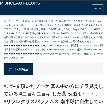
menu
ホーム
アトレ川崎店
#ご注文頂いたブーケ 真ん中の方にチラ見えしている #ニョキ
ニョキ した葉っぱは・・・、 #リフレクサスパラノムス 南半球に自生している #ネイティブ
フラワー ですよ！ 異国の不思議な植物！？ 実際に生えてるところを見てみたい^ ^♪ #リフレ
クサス #パラノムス #不思議な植物 #モンソーフルール #モンソーフルールアトレ川崎店 #川
崎駅花屋 #花屋 #フラワーショップ #アトレ川崎 #アトレ #フランス発のお花屋さん #パリ発
のお花屋さん #川崎駅のお花屋さん #monceaufleurs お気軽にお問い合わせください♪
★★★★★★★★★★★★★★★ 【モンソーフルール アトレ川崎店】 〒210-0007 神奈川県
川崎市川崎区駅前本町26-1 アトレ川崎1F TEL&FAX:044-200-6701 営業時間:10:00〜21:00
★★★★★★★★★★★★★★★ モンソーフルールはパリ発！ ヨーロッパ有数のフラワーチ
ェーンブランドです
アトレ川崎店
#ご注文頂いたブーケ 真ん中の方にチラ見えし
ている #ニョキニョキ した葉っぱは・・・、
#リフレクサスパラノムス 南半球に自生してい