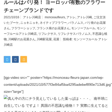
ルールはパリ発！ ヨーロッパ有数のフラワー
チェーンブランドです
2021/10/16
アトレ川崎店
monceaufleurs
,
アトレ
,
アトレ川崎
,
ご注文頂
いたブーケ
,
ニョキニョキ
,
ネイティブフラワー
,
パラノムス
,
パリ発のお花屋
さん
,
フラワーショッフ
,
フランス発のお花屋さん
,
モンソーフルール
,
モンソ
ーフルールアトレ川崎店
,
リフレクサス
,
リフレクサスパラノムス
,
不思議な植
物
,
川崎駅のお花屋さん
,
川崎駅花屋
,
花屋
投稿者:
モンソーフルール アトレ
川崎店
[igp-video src=”” poster=”https://monceau-fleurs-japan.com/wp-
content/uploads/2021/10/577f3e84af5ba4295adebef890e713d6.jpg”
size=”large”]