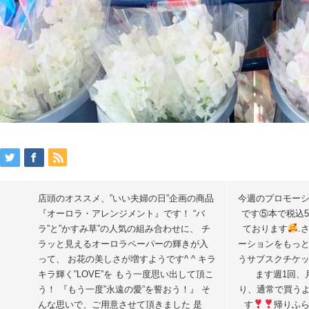
店頭のオススメ、”いい夫婦の日”企画の商品
今週のプロモー
『オーロラ・アレンジメント』です！ “バ
です⑤本で税込5
ラ”と”かすみ草”の人気の組み合わせに、 チ
ております
.
ラッと見えるオーロラペーパーの輝きが入
ーションをもっ
って、 お花の美しさが増すようです^ ^ キラ
うサブスクチケ
キラ輝く”LOVE”を もう一度思い出して頂こ
ます週1回、
う！ 『もう一度”永遠の愛”を誓おう！』 そ
り、通常で買う
んな思いで、ご用意させて頂きました 是
す
帰りふ