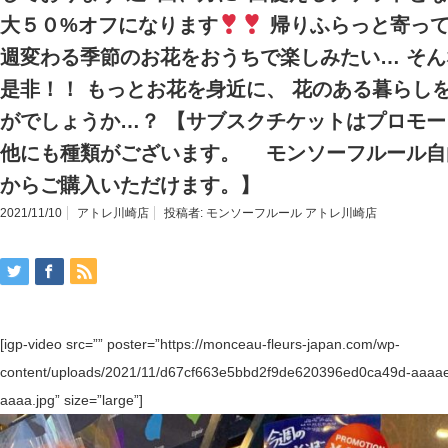
大５０%オフになります
帰りふらっと寄って
週変わる季節のお花をおうちで楽しみたい… そ
是非！！ もっとお花を身近に、 花のある暮らし
がでしょうか…？
【サブスクチケットはプロモ
他にも種類がございます。 モンソーフルール自
からご購入いただけます。】
2021/11/10
アトレ川崎店
投稿者:
モンソーフルール アトレ川崎店
[igp-video src=”” poster=”https://monceau-fleurs-japan.com/wp-
content/uploads/2021/11/d67cf663e5bbd2f9de620396ed0ca49d-aaaaei
aaaa.jpg” size=”large”]