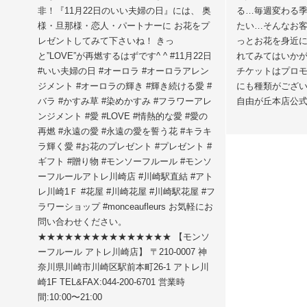
非！『11月22日のいい夫婦の日』には、 奥
る…毎週変わる
様・旦那様・恋人・パートナーに お花をプ
たい…そんなお
レゼントしてみて下さいね！ きっ
っとお花を身近
と”LOVE”が再燃するはずです^ ^ #11月22日
れてみてはいか
#いい夫婦の日 #オーロラ #オーロラアレン
チケットはプロ
ジメント #オーロラの輝き #輝き続ける愛 #
にも種類がござ
バラ #かすみ草 #染めかすみ #フラワーアレ
自由が丘本店公
ンジメント #愛 #LOVE #情熱的な愛 #愛の
再燃 #永遠の愛 #永遠の愛を誓う花 #キラキ
ラ輝く愛 #お花のプレゼント #プレゼント #
ギフト #贈り物 #モンソーフルール #モンソ
ーフルールアトレ川崎店 #川崎駅直結 #アト
レ川崎1Ｆ #花屋 #川崎花屋 #川崎駅花屋 #フ
ラワーショップ #monceaufleurs お気軽にお
問い合わせください。
★★★★★★★★★★★★★★★ 【モンソ
ーフルール アトレ川崎店】 〒210-0007 神
奈川県川崎市川崎区駅前本町26-1 アトレ川
崎1F TEL&FAX:044-200-6701 営業時
間:10:00〜21:00