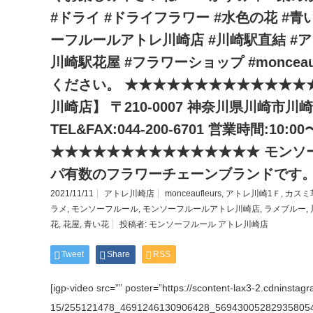
#ドライ #ドライフラワー #水色の花 #青
ーフルールアトレ川崎店 #川崎駅直結 #アト
川崎駅花屋 #フラワーショップ #monceau
ください。 ★★★★★★★★★★★★★
川崎店】 〒210-0007 神奈川県川崎市川
TEL&FAX:044-200-6701 営業時間:10:00
★★★★★★★★★★★★★★★ モンソー
パ有数のフラワーチェーンブランドです
2021/11/11
アトレ川崎店
monceaufleurs
,
アトレ川崎1Ｆ
,
カスミ
ラメ
,
モンソーフルール
,
モンソーフルールアトレ川崎店
,
ラメブルー
,
花
,
花屋
,
青い花
投稿者:
モンソーフルール アトレ川崎店
Tweet
Share
RSS
[igp-video src=”” poster=”https://scontent-lax3-2.cdninsta
15/255121478_4691246130906428_569430052829358054