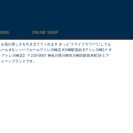
DING
ONLINE SHOP
くお花の美しさを引き立ててくれます きっと”ドライフラワー”にしても
ルール #モンソーフルールアトレ川崎店 #川崎駅直結 #アトレ川崎1Ｆ #
アトレ川崎店】 〒210-0007 神奈川県川崎市川崎区駅前本町26-1 ア
チェーンブランドです。