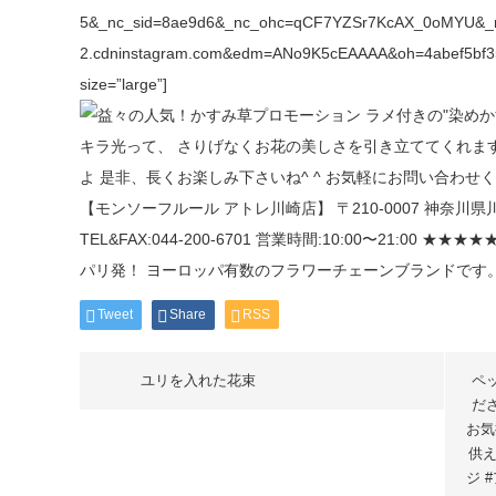
5&_nc_sid=8ae9d6&_nc_ohc=qCF7YZSr7KcAX_0oMYU&_nc
2.cdninstagram.com&edm=ANo9K5cEAAAA&oh=4abef5bf3
size=”large”]
Tweet
Share
RSS
ユリを入れた花束
ペ
だ
お気
供え
ジ 