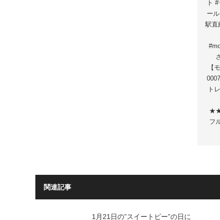
ト 
ール
駅直
#m
【モ
00
トレ川
★
フ
関連記事
1月21日の”スイートピー”の日に