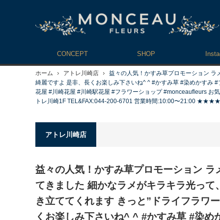
CONCEPT
SHOP
Inst
ホーム
アトレ川崎店
益々の人気！かすみ草プロモーション ラメ
綺麗ですよ 是非、長くお楽しみ下さいね^ ^ #かすみ草 #染めかすみ #
花屋 #川崎花屋 #川崎駅花屋 #フラワーショップ #monceaufleu
トレ川崎1F TEL&FAX:044-200-6701 営業時間:10:00〜2
アトレ川崎店
益々の人気！かすみ草プロモーション ラ
てきました 細かなラメがキラキラ光って
き立ててくれます きっと”ドライフラワー
くお楽しみ下さいね^ ^ #かすみ草 #染め