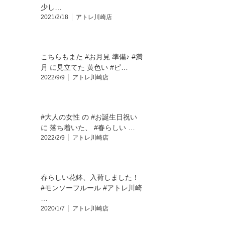
少し…
2021/2/18
アトレ川崎店
こちらもまた #お月見 準備♪ #満
月 に見立てた 黄色い #ピ…
2022/9/9
アトレ川崎店
#大人の女性 の #お誕生日祝い
に 落ち着いた、 #春らしい …
2022/2/9
アトレ川崎店
春らしい花鉢、入荷しました！
#モンソーフルール #アトレ川崎
…
2020/1/7
アトレ川崎店