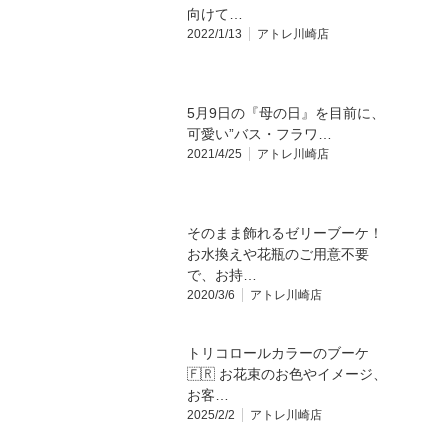
向けて…
2022/1/13
アトレ川崎店
5月9日の『母の日』を目前に、
可愛い”バス・フラワ…
2021/4/25
アトレ川崎店
そのまま飾れるゼリーブーケ！
お水換えや花瓶のご用意不要
で、お持…
2020/3/6
アトレ川崎店
トリコロールカラーのブーケ
🇫🇷 お花束のお色やイメージ、
お客…
2025/2/2
アトレ川崎店