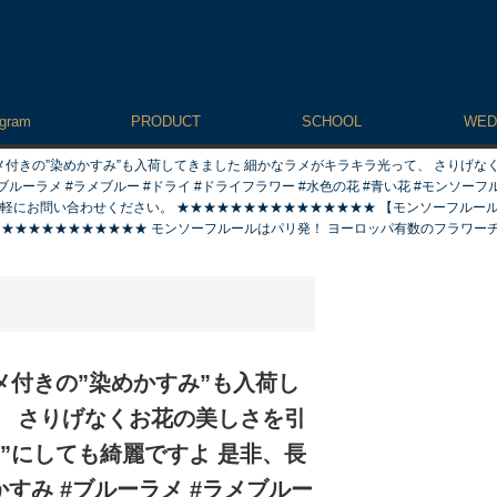
agram
PRODUCT
SCHOOL
WED
付きの”染めかすみ”も入荷してきました 細かなラメがキラキラ光って、 さりげな
ブルーラメ #ラメブルー #ドライ #ドライフラワー #水色の花 #青い花 #モンソーフ
rs お気軽にお問い合わせください。 ★★★★★★★★★★★★★★★ 【モンソーフルール 
1:00 ★★★★★★★★★★★★★★★ モンソーフルールはパリ発！ ヨーロッパ有数のフラワー
メ付きの”染めかすみ”も入荷し
、 さりげなくお花の美しさを引
”にしても綺麗ですよ 是非、長
かすみ #ブルーラメ #ラメブルー