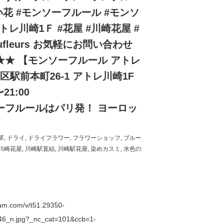
い花 #モンソーフルール #モンソ
レ川崎1Ｆ #花屋 #川崎花屋 #
fleurs お気軽にお問い合わせ
★★ 【モンソーフルール アトレ
崎区駅前本町26-1 アトレ川崎1F
〜21:00
フルールはパリ発！ ヨーロッ
。
草
,
ドライ
,
ドライフラワー
,
フラワーショッフ
,
ブルー
川崎花屋
,
川崎駅直結
,
川崎駅花屋
,
染めカスミ
,
水色の
gram.com/v/t51.29350-
6_n.jpg?_nc_cat=101&ccb=1-