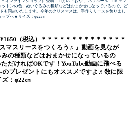
オンラインショップに登場！11月の『おやこDEフルール for モン
コットンの色、ぬいぐるみの種類などはおまかせになっているので、ど
コードも同封いたします。今年のクリスマスは、手作りリースを飾りまし
ップへ★サイズ：φ22㎝
1650（税込）＊＊＊＊＊＊＊＊＊＊＊＊＊＊
クリスマスリースをつくろう♬』動画を見なが
るみの種類などはおまかせになっているの
ければOKです！YouTube動画に飛べる
へのプレゼントにもオススメですよ♬数に限
ズ：φ22㎝