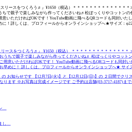
ースをつくろう♬』 ¥1650（税込） ＊＊＊＊＊＊＊＊＊＊＊＊＊＊ オ
、おうちで親子で楽しみながら作ってくださいね♬ 松ぼっくりやコット
用意いただければOKです！ YouTube動画に飛べるQRコードも同封
早めに！ 詳しくは、プロフィールからオンラインショップへ★ サイズ
お知らせです 【12月7日(火)】と【12月12日(日)】の ２日間でク
名様ずつとなります ※お写真は完成イメージです ご予約は店舗(03-3717-
ン…
まし…