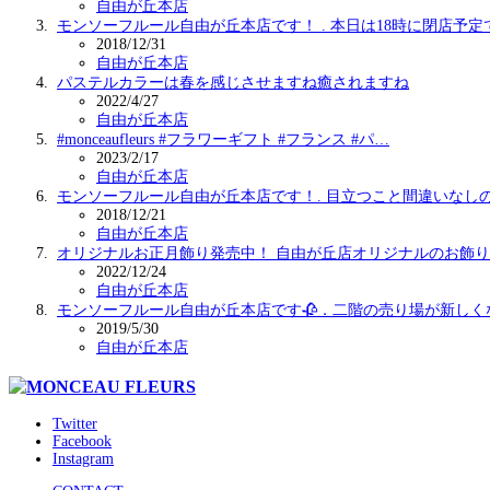
自由が丘本店
モンソーフルール自由が丘本店です！ . 本日は18時に閉店予定
2018/12/31
自由が丘本店
パステルカラーは春を感じさせますね癒されますね
2022/4/27
自由が丘本店
#monceaufleurs #フラワーギフト #フランス #パ…
2023/2/17
自由が丘本店
モンソーフルール自由が丘本店です！. 目立つこと間違いなし
2018/12/21
自由が丘本店
オリジナルお正月飾り発売中！ 自由が丘店オリジナルのお飾
2022/12/24
自由が丘本店
モンソーフルール自由が丘本店です🥀．二階の売り場が新しく
2019/5/30
自由が丘本店
Twitter
Facebook
Instagram