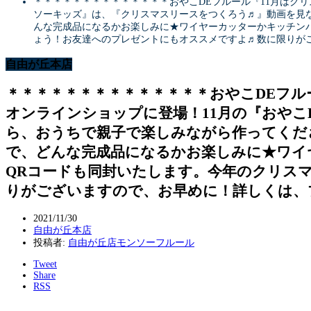
＊＊＊＊＊＊＊＊＊＊＊＊＊＊おやこDEフルール『11月はクリス
ソーキッズ』は、『クリスマスリースをつくろう♬』動画を見
んな完成品になるかお楽しみに★ワイヤーカッターかキッチンバ
ょう！お友達へのプレゼントにもオススメですよ♬数に限りがご
自由が丘本店
＊＊＊＊＊＊＊＊＊＊＊＊＊＊おやこDEフル
オンラインショップに登場！11月の『おやこ
ら、おうちで親子で楽しみながら作ってくだ
で、どんな完成品になるかお楽しみに★ワイヤ
QRコードも同封いたします。今年のクリス
りがございますので、お早めに！詳しくは、
2021/11/30
自由が丘本店
投稿者:
自由が丘店モンソーフルール
Tweet
Share
RSS