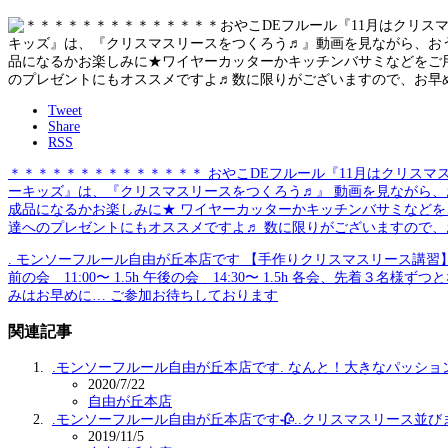
Tweet
Share
RSS
＊＊＊＊＊＊＊＊＊＊＊＊＊＊ おやこDEフルール『11月はクリスマスリ
ーキッズ』は、『クリスマスリースをつくろう♬』 動画を見ながら
成品になるかお楽しみに★ ワイヤーカッターかキッチンバサミなどをご
達へのプレゼントにもオススメですよ♬ 数に限りがございますので、お
. モンソーフルール自由が丘本店です 【手作りクリスマスリース講習】の 
前の会 11:00〜 1.5h 午後の会 14:30〜 1.5h 各会、先着３
みはお早めに…️ ご参加お待ちしております
関連記事
.モンソーフルール自由が丘本店です️. なんと！大きなパッショ
2020/7/22
自由が丘本店
.モンソーフルール自由が丘本店です🥀..クリスマスリース並び
2019/11/5