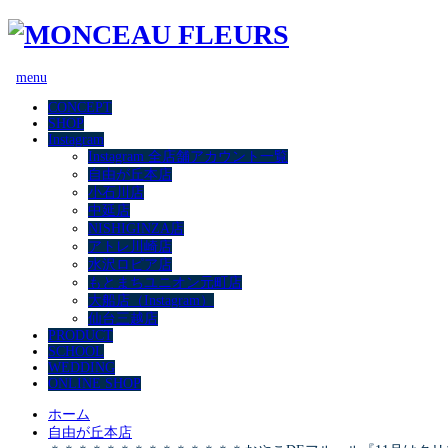
menu
CONCEPT
SHOP
Instagram
Instagram 全店舗アカウント一覧
自由が丘本店
小石川店
中延店
NISHIGINZA店
アトレ川崎店
水沢ロピア店
もとまちユニオン元町店
大船店（Instagram）
仙台三越店
PRODUCT
SCHOOL
WEDDING
ONLINE SHOP
ホーム
自由が丘本店