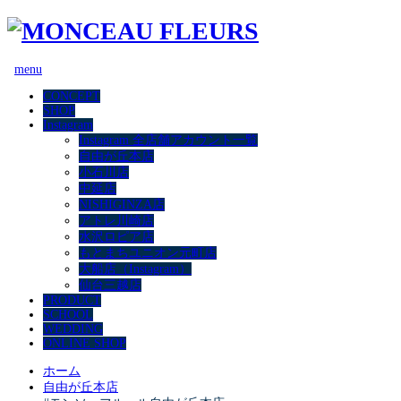
menu
CONCEPT
SHOP
Instagram
Instagram 全店舗アカウント一覧
自由が丘本店
小石川店
中延店
NISHIGINZA店
アトレ川崎店
水沢ロピア店
もとまちユニオン元町店
大船店（Instagram）
仙台三越店
PRODUCT
SCHOOL
WEDDING
ONLINE SHOP
ホーム
自由が丘本店