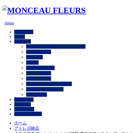
menu
CONCEPT
SHOP
Instagram
Instagram 全店舗アカウント一覧
自由が丘本店
小石川店
中延店
NISHIGINZA店
アトレ川崎店
水沢ロピア店
もとまちユニオン元町店
大船店（Instagram）
仙台三越店
PRODUCT
SCHOOL
WEDDING
ONLINE SHOP
ホーム
アトレ川崎店