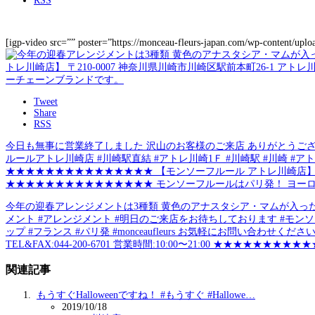
RSS
[igp-video src=”” poster=”https://monceau-fleurs-japan.com/wp-content/upl
Tweet
Share
RSS
今日も無事に営業終了しました 沢山のお客様のご来店 ありがとうございま
ルールアトレ川崎店 #川崎駅直結 #アトレ川崎1Ｆ #川崎駅 #川崎 #アトレ 
★★★★★★★★★★★★★★★ 【モンソーフルール アトレ川崎店】 〒210-000
★★★★★★★★★★★★★★★ モンソーフルールはパリ発！ ヨーロッ
今年の迎春アレンジメントは3種類 黄色のアナスタシア・マムが入った アレン
メント #アレンジメント #明日のご来店をお待ちしております #モンソー
ップ #フランス #パリ発 #monceaufleurs お気軽にお問い合わせ
TEL&FAX:044-200-6701 営業時間:10:00〜21:00 ★★★
関連記事
もうすぐHalloweenですね！ #もうすぐ #Hallowe…
2019/10/18