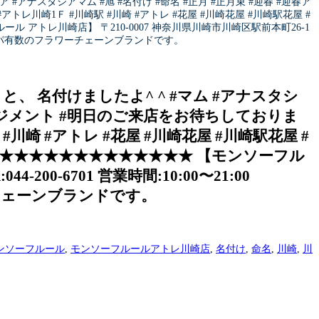
アナスタシアマム #旭 #名付け #命名 #正月 #正月束 #迎春 #迎春ア
川崎1Ｆ #川崎駅 #川崎 #アトレ #花屋 #川崎花屋 #川崎駅花屋 #
ール アトレ川崎店】 〒210-0007 神奈川県川崎市川崎区駅前本町26-1
ロッパ有数のフラワーチェーンブランドです。
 名付けましたよ^ ^ #マム #アナスタシ
アレンジメント #明日のご来店をお待ちしておりま
崎 #アトレ #花屋 #川崎花屋 #川崎駅花屋 #
。 ★★★★★★★★★★★★★★★ 【モンソーフル
200-6701 営業時間:10:00〜21:00
ーンブランドです。
ンソーフルール
,
モンソーフルールアトレ川崎店
,
名付け
,
命名
,
川崎
,
川