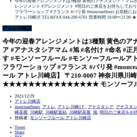
今年の迎春アレンジメントは3種類 黄色のアナスタシア・マムが入った
レンジメント #アレンジメント #明日のご来店をお待ちしております
フラワーショップ #フランス #パリ発 #monceaufleurs 
アトレ川崎1F TEL&FAX:044-200-6701 営業時間:10:
アトレ川崎店
今年の迎春アレンジメントは3種類 黄色のアナ
ア #アナスタシアマム #旭 #名付け #命名 
す #モンソーフルール #モンソーフルールアトレ川
フラワーショップ #フランス #パリ発 #monc
ール アトレ川崎店】 〒210-0007 神奈川県川崎市川崎
★★★★★★★★★★★★★★★ モンソーフルー
2021/12/29
アトレ川崎店
monceaufleurs
,
アトレ
,
アトレ川崎1Ｆ
,
アナスタシア
,
アナスタ
崎花屋
,
川崎駅
,
川崎駅直結
,
川崎駅花屋
,
旭
,
明日のご来店をお
投稿者:
モンソーフルール アトレ川崎店
Tweet
Share