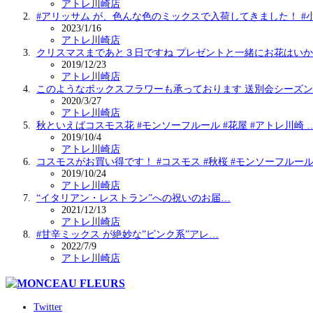
アトレ川崎店
#アリッサム が、色んな色のミックスで入荷してきました！ #
2023/1/16
アトレ川崎店
クリスマスまであと３日ですね️ プレゼントと一緒にお花はい
2019/12/23
アトレ川崎店
このようなボックスフラワーも承っております 送別会シーズ
2020/3/27
アトレ川崎店
秋といえばコスモス花 #モンソーフルール #花屋 #アトレ川崎 
2019/10/4
アトレ川崎店
コスモスがお買い得です！ #コスモス #秋桜 #モンソーフルー
2019/10/24
アトレ川崎店
“イタリアン・レストラン”への祝いのお届…
2021/12/13
アトレ川崎店
#甘辛ミックス が絶妙な”ピンク系”アレ…
2022/7/9
アトレ川崎店
Twitter