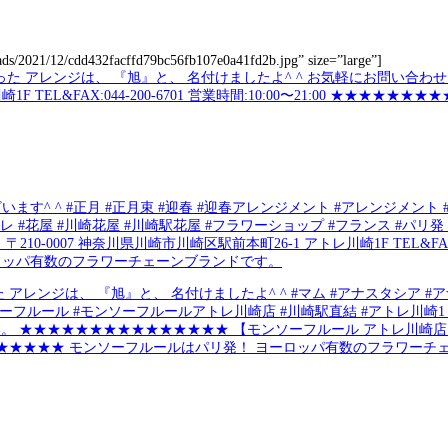
oads/2021/12/cdd432facffd79bc56fb107e0a41fd2b.jpg” size=”large”]
す^ ^ #正月 #正月束 #迎春 #迎春アレンジメント #アレンジメント
#花屋 #川崎花屋 #川崎駅花屋 #フラワーショップ #フランス #パリ発 #mo
7 神奈川県川崎市川崎区駅前本町26-1 アトレ川崎1F TEL&FAX:044-20
パ有数のフラワーチェーンブランドです。
ジは、 『旭』と、 名付けましたよ^ ^ #マム #アナスタシア #アナス
フルール #モンソーフルールアトレ川崎店 #川崎駅直結 #アトレ川崎1Ｆ #
ください。 ★★★★★★★★★★★★★★★ 【モンソーフルール アトレ川崎店】
★★★★★★★★★★★★ モンソーフルールはパリ発！ ヨーロッパ有数のフラワーチ