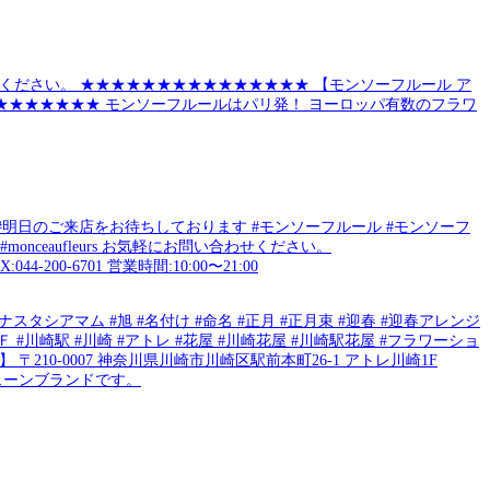
 #明日のご来店をお待ちしております #モンソーフルール #モンソーフ
nceaufleurs お気軽にお問い合わせください。
0-6701 営業時間:10:00〜21:00
タシアマム #旭 #名付け #命名 #正月 #正月束 #迎春 #迎春アレンジ
川崎駅 #川崎 #アトレ #花屋 #川崎花屋 #川崎駅花屋 #フラワーショ
 〒210-0007 神奈川県川崎市川崎区駅前本町26-1 アトレ川崎1F
ェーンブランドです。