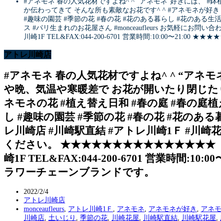
#アネモネ 春の人気花材ですよね^ ^ “アネモネ”好きには、
か伝わってきて そんな所も素敵なお花です^ ^ #アネモネが好き 
#趣味の園芸 #季節の花 #春の花 #花のある暮らし #花のある生
ス #パリ生まれのお花屋さん #monceaufleurs お気軽にお
川崎1F TEL&FAX:044-200-6701 営業時間:10:00〜
アトレ川崎店
#アネモネ 春の人気花材ですよね^ ^ “アネ
や晩、気温や寒暖差で お花が開いたり閉じたり
ネモネの花 #植え替え日和 #春の庭 #春の庭植
し #趣味の園芸 #季節の花 #春の花 #花のあ
レ川崎店 #川崎駅直結 #アトレ川崎1Ｆ #川崎花屋
ください。 ★★★★★★★★★★★★★★★ 【
崎1F TEL&FAX:044-200-6701 営業
ラワーチェーンブランドです。
2022/2/4
アトレ川崎店
monceaufleurs
,
アトレ川崎1Ｆ
,
アネモネ
,
アネモネが好き
,
アネ
川崎店
,
土いじり
,
季節の花
,
川崎花屋
,
川崎駅直結
,
川崎駅花屋
,