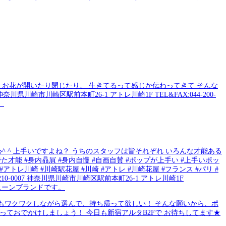
 ^ 上手いですよね？ うちのスタッフは皆それぞれ いろんな才能ある
た才能 #身内贔屓 #身内自慢 #自画自賛 #ポップが上手い #上手いポッ
トレ川崎 #川崎駅花屋 #川崎 #アトレ #川崎花屋 #フランス #パリ #
0-0007 神奈川県川崎市川崎区駅前本町26-1 アトレ川崎1F
ェーンブランドです。
花もワクワクしながら選んで、持ち帰って欲しい！ そんな願いから、ポ
ておでかけしましょう！ 今日も新宿アルタB2Fで お待ちしてます★