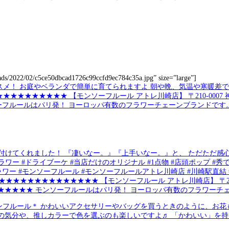
oads/2022/02/c5ce50dbcad1726c99ccfd9ec784c35a.jpg” size=”large”]
付けてくれました！ 『凄いなー。』『上手いなー。』と、 ただただ感心^
ワー #ドライブーケ #当店だけのオリジナル #1点物 #店頭ポップ #秀で
ラワー #モンソーフルール #モンソーフルールアトレ川崎店 #川崎駅直結 #ア
。 ★★★★★★★★★★★★★★★ 【モンソーフルール アトレ川崎店】 〒21
★★★★★★★★★★★★ モンソーフルールはパリ発！ ヨーロッパ有数のフラワーチ
プンフルール＊ かわいいアクセサリーやバッグを買うときのように、お
の気分や、推しカラーで色を選ぶのも楽しいですよ♬ 「かわいい」を持っ