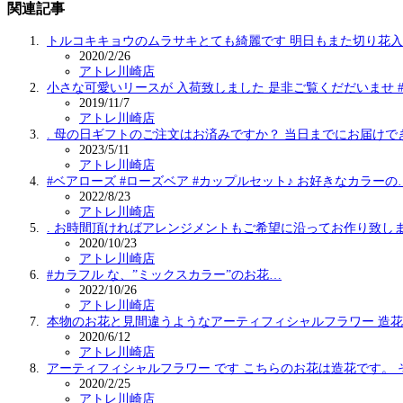
関連記事
トルコキキョウのムラサキとても綺麗です 明日もまた切り花
2020/2/26
アトレ川崎店
小さな可愛いリースが 入荷致しました 是非ご覧くだだいませ 
2019/11/7
アトレ川崎店
. 母の日ギフトのご注文はお済みですか？ 当日までにお届けで
2023/5/11
アトレ川崎店
#ベアローズ #ローズベア #カップルセット♪ お好きなカラーの
2022/8/23
アトレ川崎店
. お時間頂ければアレンジメントもご希望に沿ってお作り致し
2020/10/23
アトレ川崎店
#カラフル な、”ミックスカラー”のお花…
2022/10/26
アトレ川崎店
本物のお花と見間違うようなアーティフィシャルフラワー 造
2020/6/12
アトレ川崎店
アーティフィシャルフラワー です️ こちらのお花は造花です。 
2020/2/25
アトレ川崎店