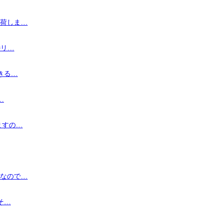
入荷しま…
#リ…
きる…
…
ますの…
花なので…
そ…