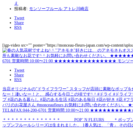
え
投稿者:
モンソーフルール アトレ川崎店
Tweet
Share
RSS
[igp-video src=”” poster=”https://monceau-fleurs-japan.com/wp-content/upl
Tweet
Share
RSS
当店オリジナルの”ドライフラワー” スタッフが店頭に素敵なポップを
なー！凄いなー！と、 感心する今日この頃です^ ^ #ドライ #ドライフラ
プ #花のある暮らし #花のある生活 #花のある毎日 #花が好き #花 #フ
パリのお花屋さん #monceaufleurs お気軽にお問い合わせください
TEL&FAX:044-200-6701 営業時間:10:00〜21:00 ★★★
＊＊＊＊＊＊＊＊＊＊＊＊＊＊ POP’ N FLEURS ＊ポッ
ップンフルールシリーズは生まれました。 1番人気は、「青」 その日