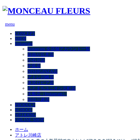
menu
CONCEPT
SHOP
Instagram
Instagram 全店舗アカウント一覧
自由が丘本店
小石川店
中延店
NISHIGINZA店
アトレ川崎店
水沢ロピア店
もとまちユニオン元町店
大船店（Instagram）
仙台三越店
PRODUCT
SCHOOL
WEDDING
ONLINE SHOP
ホーム
アトレ川崎店