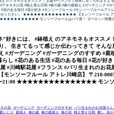
 #鉢植え のアネモネもオススメ！ お庭やベランダで簡単に育てられます
#アネモネの花 #植え替え日和 #春の庭 #春の庭植え #ガーデニング #ガ
活 #花のある毎日 #花が好き #モンソーフルール #モンソーフルールアトレ
問い合わせください。 ★★★★★★★★★★★★★★★ 【モンソーフルール アト
21:00 ★★★★★★★★★★★★★★★ モンソーフルールはパリ発！ ヨーロッパ
モネ”好きには、 #鉢植え のアネモネもオスス
、 生きてるって感じか伝わってきて そんな所も
え #ガーデニング #ガーデニングのすすめ #庭植
る暮らし #花のある生活 #花のある毎日 #花が
 #川崎駅花屋 #フランス #パリ生まれのお花屋さん
モンソーフルール アトレ川崎店】 〒210-000
時間:10:00〜21:00 ★★★★★★★★★★★★★★
モネの花
,
ガーデニング
,
ガーデニングのすすめ
,
パリ生まれのお花屋さん
庭いじり
,
庭植え
,
春の庭
,
春の庭植え
,
春の花
,
植え替え日和
,
癒し
,
花が