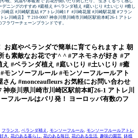
よ 朝や晩、気温や寒暖差で お花が開いたり閉じたり、 生きてるって感じ
ーデニングのすすめ #庭植え #ベランダ植え #庭いじり #土いじり #癒し
川崎店 #川崎駅直結 #アトレ川崎1Ｆ #川崎花屋 #川崎駅花屋 #フラン
レ川崎店】 〒210-0007 神奈川県川崎市川崎区駅前本町26-1 アトレ
有数のフラワーチェーンブランドです。
メ！ お庭やベランダで簡単に育てられますよ 朝
素敵なお花です^ ^ #アネモネが好き #ア
え #ベランダ植え #庭いじり #土いじり #癒
好き #モンソーフルール #モンソーフルールアト
 #monceaufleurs お気軽にお問い合わせ
7 神奈川県川崎市川崎区駅前本町26-1 アトレ川
★ モンソーフルールはパリ発！ ヨーロッパ有数のフ
,
フランス
,
ベランダ植え
,
モンソーフルール
,
モンソーフルールアトレ
好き
,
花のある暮らし
,
花のある毎日
,
花のある生活
,
趣味の園芸
,
鉢植