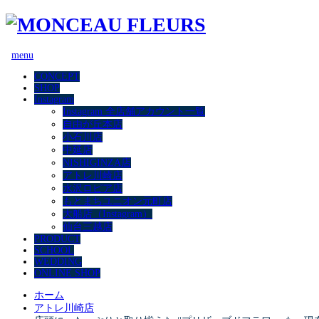
menu
CONCEPT
SHOP
Instagram
Instagram 全店舗アカウント一覧
自由が丘本店
小石川店
中延店
NISHIGINZA店
アトレ川崎店
水沢ロピア店
もとまちユニオン元町店
大船店（Instagram）
仙台三越店
PRODUCT
SCHOOL
WEDDING
ONLINE SHOP
ホーム
アトレ川崎店