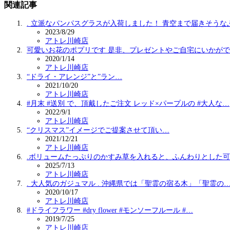
関連記事
. 立派なパンパスグラスが入荷しました！ 青空まで届きそうな
2023/8/29
アトレ川崎店
可愛いお花のポプリです 是非、プレゼントやご自宅にいかが
2020/1/14
アトレ川崎店
“ドライ・アレンジ”と”ラン…
2021/10/20
アトレ川崎店
#月末 #送別 で、頂戴したご注文 レッド×パープルの #大人な…
2022/9/1
アトレ川崎店
“クリスマス”イメージでご提案させて頂い…
2021/12/21
アトレ川崎店
.ボリュームたっぷりのかすみ草を入れると、ふんわりとした
2025/7/13
アトレ川崎店
. 大人気のガジュマル . 沖縄県では「聖霊の宿る木」「聖霊の
2020/10/17
アトレ川崎店
#ドライフラワー #dry flower #モンソーフルール #…
2019/7/25
アトレ川崎店