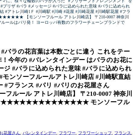
ーマに、様々な輪数のバラが入った” #プリザーブドアレンジメント “を
プリザ #バラ #メッセージ #バラに込められた意味 #バラに込められ
アトレ川崎1Ｆ #川崎駅 #川崎 #花屋 #川崎花屋 #川崎駅花屋 #フラ
★★★★★★★ 【モンソーフルール アトレ川崎店】 〒210-0007 神奈川
ンソーフルールはパリ発！ ヨーロッパ有数のフラワーチェーンブランドで
 #バラの花言葉は本数ごとに違う これをテー
非！今年の #バレンタインデー はバラのお花に
セージ #バラに込められた意味 #バラに込められ
 #モンソーフルールアトレ川崎店 #川崎駅直結
ワー #フランス #パリ #パリのお花屋さん
ーフルール アトレ川崎店】 〒210-0007 神奈川
21:00 ★★★★★★★★★★★★★★★ モンソーフル
お花屋さん
,
バレンタインデー
,
フラワー
,
フラワーショッフ
,
フランス
,