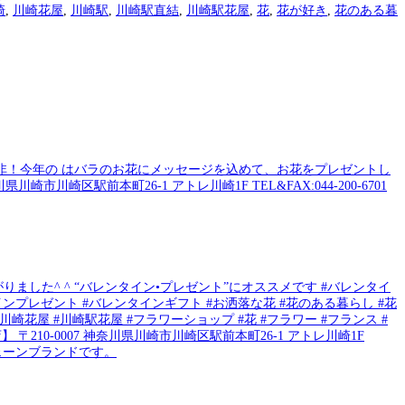
崎
,
川崎花屋
,
川崎駅
,
川崎駅直結
,
川崎駅花屋
,
花
,
花が好き
,
花のある暮
した^ ^ “バレンタイン•プレゼント”にオススメです #バレンタイ
インプレゼント #バレンタインギフト #お洒落な花 #花のある暮らし #花
川崎花屋 #川崎駅花屋 #フラワーショップ #花 #フラワー #フランス #
〒210-0007 神奈川県川崎市川崎区駅前本町26-1 アトレ川崎1F
ェーンブランドです。