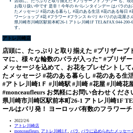
店頭に、たっぷりと取り揃えた #プリザーブドフラワー も、現在
お取り扱い中です 是非！今年の #バレンタインデー はバラのお花
たメッセージ #花のある暮らし #花のある生活 #花のある毎日 #花
ワーショップ #花 #フラワー #フランス #パリ #パリのお花屋さん 
県川崎市川崎区駅前本町26-1 アトレ川崎1F TEL&FAX:044-2
す。
アトレ川崎店
店頭に、たっぷりと取り揃えた #プリザーブド
マに、様々な輪数のバラが入った” #プリザー
メッセージを込めて、お花をプレゼントしてみて下
たメッセージ #花のある暮らし #花のある生活
#アトレ川崎1Ｆ #川崎駅 #川崎 #花屋 #川崎
#monceaufleurs お気軽にお問い合わせく
県川崎市川崎区駅前本町26-1 アトレ川崎1F TEL&
ールはパリ発！ ヨーロッパ有数のフラワーチェ
2022/2/6
アトレ川崎店
monceaufleurs
,
アトレ川崎1Ｆ
,
バラ
,
バラに込められたメッセー