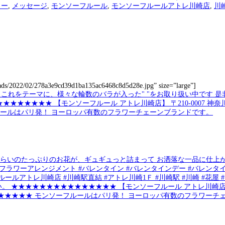
ワー
,
メッセージ
,
モンソーフルール
,
モンソーフルールアトレ川崎店
,
川
loads/2022/02/278a3e9cd39d1ba135ac6468c8d5d28e.jpg” size=”large”]
らいのたっぷりのお花が、ギュギュっと詰まって お洒落な一品に仕上がりま
 #フラワーアレンジメント #バレンタイン #バレンタインデー #バレンタ
ルアトレ川崎店 #川崎駅直結 #アトレ川崎1Ｆ #川崎駅 #川崎 #花屋 #
ださい。 ★★★★★★★★★★★★★★★ 【モンソーフルール アトレ川崎店】 
★★★★★★★★★★★★ モンソーフルールはパリ発！ ヨーロッパ有数のフラワーチ