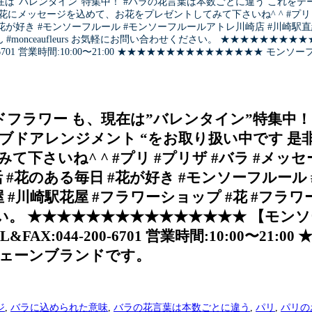
は”バレンタイン”特集中！ #バラの花言葉は本数ごとに違う これをテ
にメッセージを込めて、お花をプレゼントしてみて下さいね^ ^ #プリ #
が好き #モンソーフルール #モンソーフルールアトレ川崎店 #川崎駅直結 #
#monceaufleurs お気軽にお問い合わせください。 ★★★★★★★★
00-6701 営業時間:10:00〜21:00 ★★★★★★★★★★★★★★★ モ
フラワー も、現在は”バレンタイン”特集中！
ブドアレンジメント “をお取り扱い中です 是
さいね^ ^ #プリ #プリザ #バラ #メッ
 #花のある毎日 #花が好き #モンソーフルール
花屋 #川崎駅花屋 #フラワーショップ #花 #フラ
ださい。 ★★★★★★★★★★★★★★★ 【モンソ
FAX:044-200-6701 営業時間:10:00〜
ーンブランドです。
ジ
,
バラに込められた意味
,
バラの花言葉は本数ごとに違う
,
パリ
,
パリの