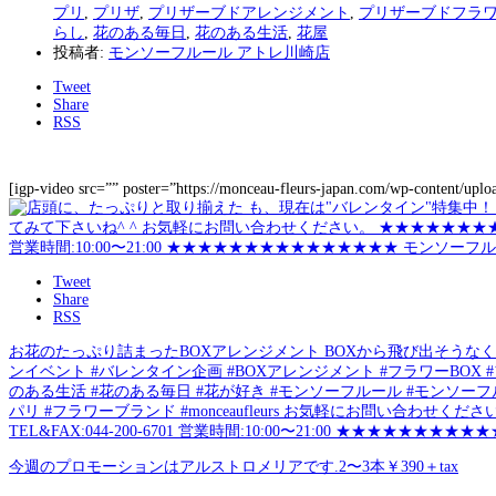
プリ
,
プリザ
,
プリザーブドアレンジメント
,
プリザーブドフラ
らし
,
花のある毎日
,
花のある生活
,
花屋
投稿者:
モンソーフルール アトレ川崎店
Tweet
Share
RSS
[igp-video src=”” poster=”https://monceau-fleurs-japan.com/wp-content/up
Tweet
Share
RSS
お花のたっぷり詰まったBOXアレンジメント BOXから飛び出そうなく
ンイベント #バレンタイン企画 #BOXアレンジメント #フラワーBOX
のある生活 #花のある毎日 #花が好き #モンソーフルール #モンソーフルー
パリ #フラワーブランド #monceaufleurs お気軽にお問い合わせく
TEL&FAX:044-200-6701 営業時間:10:00〜21:00 ★★★
今週のプロモーションはアルストロメリアです.2〜3本￥390＋tax