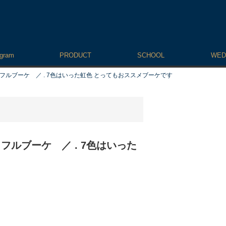
agram
PRODUCT
SCHOOL
WED
フルブーケ ／ . 7色はいった虹色 とってもおススメブーケです
フルブーケ ／ . 7色はいった