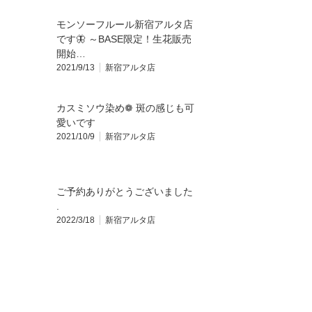
モンソーフルール新宿アルタ店
です🦋 ～BASE限定！生花販売
開始…
2021/9/13
新宿アルタ店
カスミソウ染め❁ 斑の感じも可
愛いです️
2021/10/9
新宿アルタ店
ご予約ありがとうございました️
.
2022/3/18
新宿アルタ店