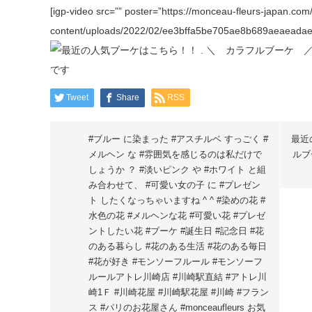
[igp-video src=”” poster=”https://monceau-fleurs-japan.com
content/uploads/2022/02/ee3bffa5be705ae8b689aeaeadaeac
Tweet
Share
RSS
#ブルー に染まった #アスチルベ すっごく #
最近
メルヘン な #雰囲気を感じるのは私だけで
ルブ
しょうか ？ #淡いピンク や #ホワイト と組
み合わせて、 #可愛い女の子 に #プレゼン
ト したくなっちゃいますね ^ ^ #染めの花 #
水色の花 #メルヘンな花 #可愛い花 #プレゼ
ントしたい花 #ブーケ #誕生日 #記念日 #花
のある暮らし #花のある生活 #花のある毎日
#花が好き #モンソーフルール #モンソーフ
ルールアトレ川崎店 #川崎駅直結 #アトレ川
崎1Ｆ #川崎花屋 #川崎駅花屋 #川崎 #フラン
ス #パリのお花屋さん #monceaufleurs お気