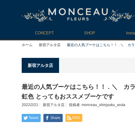
CONCEPT
SHOP
Inst
ホーム
新宿アルタ店
最近の人気ブーケはこちら！！ . ＼ カラ
新宿アルタ店
最近の人気ブーケはこちら！！ . ＼ カラ
虹色 とってもおススメブーケです
2022/2/21
新宿アルタ店
投稿者:
monceau_shinjyuku_aruta
Tweet
Share
RSS