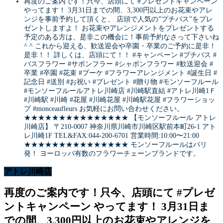
再度のご案内です！只今、店頭にて #プレゼントキャンペーン
やってます！ 3月31日までの間、3,300円以上のお花束やアレ
ンジを事前予約して頂くと、 店頭で人気の”プチバス”をプレ
ゼントしますよ！ お花束やアレンジメントをプレゼントする
予定のある方は、是非この機会に！事前予約なさって下さいね
^ ^ これから迎える、歓送迎会や卒園・卒業のご予約に是非！
是非！！ 詳しくは、店頭にて！！ #キャンペーン #プチバス #
バスフラワー #サボンフラー #シャボンフラワー #歓送迎会 #
卒業 #卒園 #花束 #ブーケ #フラワーアレンジメント #誕生日 #
記念日 #送別 #お祝い #プレゼント #贈り物 #モンソーフルール
#モンソーフルールアトレ川崎店 #川崎駅直結 #アトレ川崎1Ｆ
#川崎駅 #川崎 #花屋 #川崎花屋 #川崎駅花屋 #フラワーショッ
プ #monceaufleurs お気軽にお問い合わせください。
★★★★★★★★★★★★★★★ 【モンソーフルール アトレ
川崎店】 〒210-0007 神奈川県川崎市川崎区駅前本町26-1 アト
レ川崎1F TEL&FAX:044-200-6701 営業時間:10:00〜21:00
★★★★★★★★★★★★★★★ モンソーフルールはパリ
発！ ヨーロッパ有数のフラワーチェーンブランドです。
アトレ川崎店
再度のご案内です！只今、店頭にて #プレゼ
ントキャンペーン やってます！ 3月31日ま
での間、3,300円以上のお花束やアレンジを