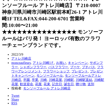
ンソーフルール アトレ川崎店】 〒210-0007
神奈川県川崎市川崎区駅前本町26-1 アトレ川
崎1F TEL&FAX:044-200-6701 営業時
間:10:00〜21:00
★★★★★★★★★★★★★★★ モンソーフ
ルールはパリ発！ ヨーロッパ有数のフラワ
ーチェーンブランドです。
2022/3/9
アトレ川崎店
monceaufleurs
,
アトレ川崎1Ｆ
,
お祝い
,
キャンペーン
,
サボンフ
ラー
,
シャボンフラワー
,
バスフラワー
,
ブーケ
,
プチバス
,
フラ
ワーアレンジメント
,
フラワーショッフ
,
プレゼント
,
プレゼン
トキャンペーン
,
モンソーフルール
,
モンソーフルールアトレ
川崎店
,
卒園
,
卒業
,
川崎
,
川崎花屋
,
川崎駅
,
川崎駅直結
,
川崎駅
花屋
,
歓送迎会
,
花屋
,
花束
,
記念日
,
誕生日
,
贈り物
,
送別
投稿者:
モンソーフルール アトレ川崎店
Tweet
Share
RSS