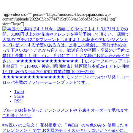
[igp-video src=”” poster=”https://monceau-fleurs-japan.com/wp-
content/uploads/2022/03/db7744719cf0564ac5c8cd345b24d4f2.jpg”
size=”large”]
Tweet
Share
RSS
ブルーのお花を使ったアレンジメントや 花束もオーダーで承れます .
ご相談ください
#お祝い のご注文！ 花材指定で、” #紅白 “のお色のみを 使用した #
アレンジメント です お客様のチョイスが #カッコいい ^ ^ 確かに、