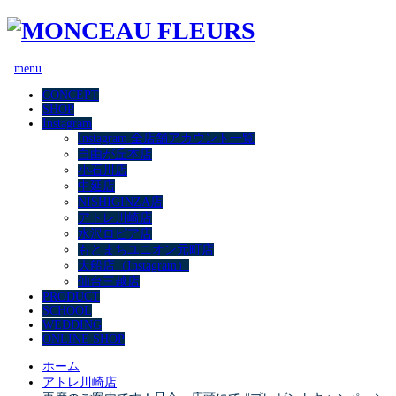
menu
CONCEPT
SHOP
Instagram
Instagram 全店舗アカウント一覧
自由が丘本店
小石川店
中延店
NISHIGINZA店
アトレ川崎店
水沢ロピア店
もとまちユニオン元町店
大船店（Instagram）
仙台三越店
PRODUCT
SCHOOL
WEDDING
ONLINE SHOP
ホーム
アトレ川崎店