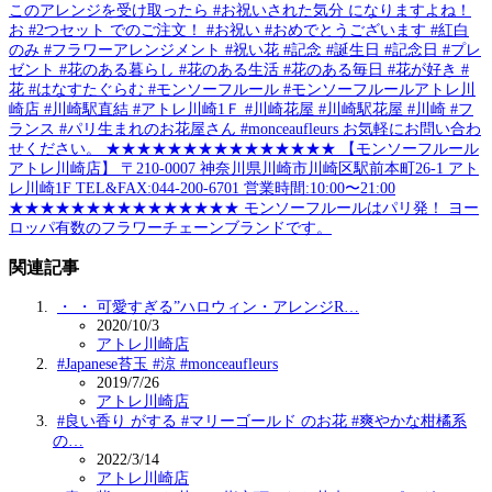
このアレンジを受け取ったら #お祝いされた気分 になりますよね！
お #2つセット でのご注文！ #お祝い #おめでとうございます #紅白
のみ #フラワーアレンジメント #祝い花 #記念 #誕生日 #記念日 #プレ
ゼント #花のある暮らし #花のある生活 #花のある毎日 #花が好き #
花 #はなすたぐらむ #モンソーフルール #モンソーフルールアトレ川
崎店 #川崎駅直結 #アトレ川崎1Ｆ #川崎花屋 #川崎駅花屋 #川崎 #フ
ランス #パリ生まれのお花屋さん #monceaufleurs お気軽にお問い合わ
せください。 ★★★★★★★★★★★★★★★ 【モンソーフルール
アトレ川崎店】 〒210-0007 神奈川県川崎市川崎区駅前本町26-1 アト
レ川崎1F TEL&FAX:044-200-6701 営業時間:10:00〜21:00
★★★★★★★★★★★★★★★ モンソーフルールはパリ発！ ヨー
ロッパ有数のフラワーチェーンブランドです。
関連記事
・ ・ 可愛すぎる”ハロウィン・アレンジR…
2020/10/3
アトレ川崎店
#Japanese苔玉 #涼 #monceaufleurs
2019/7/26
アトレ川崎店
#良い香り がする #マリーゴールド のお花 #爽やかな柑橘系
の…
2022/3/14
アトレ川崎店