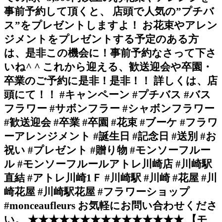
事前予約して頂くと、 店頭で人気の”プチバ
ス”をプレゼントしますよ！ お花束やアレン
ジメントをプレゼントする予定のある方
は、是非この機会に！事前予約なさって下さ
いね^ ^ これから迎える、歓送迎会や卒園・
卒業のご予約に是非！是非！！ 詳しくは、店
頭にて！！ #キャンペーン #プチバス #バス
フラワー #サボンフラー #シャボンフラワー
#歓送迎会 #卒業 #卒園 #花束 #ブーケ #フラワ
ーアレンジメント #誕生日 #記念日 #送別 #お
祝い #プレゼント #贈り物 #モンソーフルー
ル #モンソーフルールアトレ川崎店 #川崎駅
直結 #アトレ川崎1Ｆ #川崎駅 #川崎 #花屋 #川
崎花屋 #川崎駅花屋 #フラワーショップ
#monceaufleurs お気軽にお問い合わせくださ
い。 ★★★★★★★★★★★★★★★ 【モ