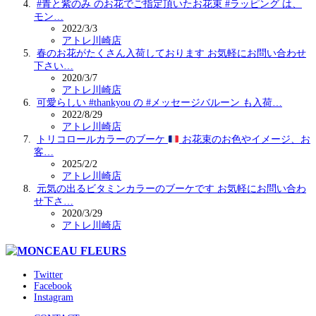
#青と紫のみ のお花でご指定頂いたお花束 #ラッピング は、
モン…
2022/3/3
アトレ川崎店
春のお花がたくさん入荷しております️ お気軽にお問い合わせ
下さい…
2020/3/7
アトレ川崎店
可愛らしい #thankyou の #メッセージバルーン も入荷…
2022/8/29
アトレ川崎店
トリコロールカラーのブーケ
お花束のお色やイメージ、お
客…
2025/2/2
アトレ川崎店
元気の出るビタミンカラーのブーケです️ お気軽にお問い合わ
せ下さ…
2020/3/29
アトレ川崎店
Twitter
Facebook
Instagram