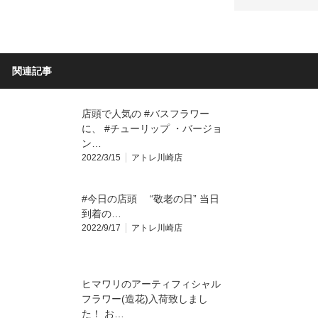
関連記事
店頭で人気の #バスフラワー
に、 #チューリップ ・バージョ
ン…
2022/3/15
アトレ川崎店
#今日の店頭 “敬老の日” 当日
到着の…
2022/9/17
アトレ川崎店
ヒマワリのアーティフィシャル
フラワー(造花)入荷致しまし
た！ お…