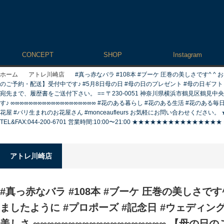
CONCEPT
SHOP
Instagram
ホーム
アトレ川崎店
#真っ赤なバラ #108本 #ブーケ 圧巻の美しさです^ ^
のご予約・配送】受付中です♪ #5月8日母の日 #母の日のプレゼント #母の日ギフト #母
宛先まで、履歴書をご送付下さい。 == 〒230-0051 神奈川県横浜市鶴見区鶴見
す♪ ∞∞∞∞∞∞∞∞∞∞∞∞∞∞∞∞∞∞∞ #花のある暮らし #花のある生活 #花のあ
花屋 #パリ生まれのお花屋さん #monceaufleurs お気軽にお問い合わせくださ
TEL&FAX:044-200-6701 営業時間:10:00〜21:00 ★★★★★★★★★★
アトレ川崎店
#真っ赤なバラ #108本 #ブーケ 圧巻の美しさです
ましたように #プロポーズ #記念日 #ウェディング
美しさ ∞∞∞∞∞∞∞∞∞∞∞∞∞∞∞∞∞∞∞ 【母の