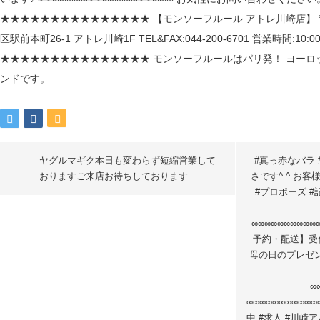
ヤグルマギク本日も変わらず短縮営業して
#真っ赤なバラ 
おりますご来店お待ちしております
さです^ ^ お
#プロポーズ #
∞∞∞∞∞∞∞∞∞
予約・配送】受付
母の日のプレゼン
∞
∞∞∞∞∞∞∞∞∞∞
中 #求人 #川崎