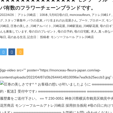
パ有数のフラワーチェーンブランドです。
2022/4/26
アトレ川崎店
108本
,
5月8日母の日
,
monceaufleurs
,
アトレ川崎1Ｆ
,
グ
,
スタッフ募集中
,
バラの花束
,
パリ生まれのお花屋さん
,
ブーケ
,
プロポーズ
,
モン
川崎店
,
圧巻の美しさ
,
川崎アルバイト
,
川崎花屋
,
川崎駅直結
,
川崎駅花屋
,
母の日ギ
んも募集しています
,
母の日のプレゼント
,
母の日予約
,
母の日宅配
,
求人
,
真っ赤な
毎日
,
花のある生活
,
記念日
投稿者:
モンソーフルール アトレ川崎店
[igp-video src=”” poster=”https://monceau-fleurs-japan.com/wp-
content/uploads/2022/04/87d3b2644414810096e7ea9cb25eccb3.jpg” si