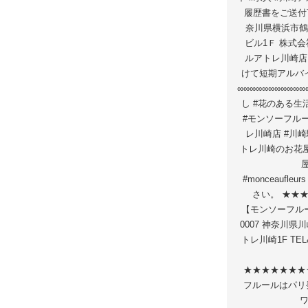
履歴書をご送付下さ
奈川県横浜市鶴見
ビル1Ｆ 株式
ルアトレ川崎店
けて短期アルバ
∞∞∞∞∞∞∞∞∞∞
し #花のある生
#モンソーフル
レ川崎店 #川崎
トレ川崎のお花屋
#monceaufl
さい。 ★★
【モンソーフルー
0007 神奈川県
トレ川崎1F TEL&
★★★★★★★
フルールはパリ
ワ