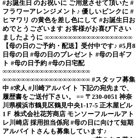
#お誕生日 のお祝いに ご用意させて頂いた #
フラワーアレンジメント♪ 優しいピンクに #
ヒマワリ の黄色を差し色にして #お誕生日お
めでとうございます お客様がお喜び下さい
ましたように ∞∞∞∞∞∞∞∞∞∞∞∞∞∞∞∞∞∞∞
【母の日のご予約・配送】受付中です♪ #5月8
日母の日 #母の日のプレゼント #母の日ギフ
ト #母の日予約 #母の日宅配
∞∞∞∞∞∞∞∞∞∞∞∞∞∞∞∞∞∞∞
∞∞∞∞∞∞∞∞∞∞∞∞∞∞∞∞∞∞∞ #スタッフ募集
中 #求人 #川崎アルバイト 下記の宛先まで、
履歴書をご送付下さい。 == 〒230-0051 神奈
川県横浜市鶴見区鶴見中央1-17-5 正木屋ビル
1Ｆ 株式会社花芳商店 モンソーフルールアト
レ川崎店 採用担当係宛 #母の日に向けて短期
アルバイトさんも募集しています♪