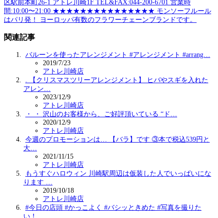
区駅前本町26-1 アトレ川崎1F TEL&FAX:044-200-6701 営業時
間:10:00〜21:00 ★★★★★★★★★★★★★★★ モンソーフルール
はパリ発！ ヨーロッパ有数のフラワーチェーンブランドです。
関連記事
バルーンを使ったアレンジメント #アレンジメント #arrang…
2019/7/23
アトレ川崎店
. 【クリスマスツリーアレンジメント】 ヒバやスギを入れた
アレン…
2023/12/9
アトレ川崎店
・ ・ 沢山のお客様から、ご好評頂いている “ド…
2020/12/9
アトレ川崎店
今週のプロモーションは… 【バラ】です ③本で税込539円と
大…
2021/11/15
アトレ川崎店
もうすぐハロウィン 川崎駅周辺は仮装した人でいっぱいにな
ります …
2019/10/18
アトレ川崎店
#今日の店頭 #かっこよく #バシッときめた #写真を撮りた
い！…