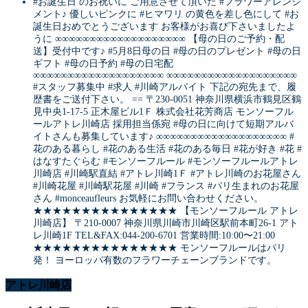
#お誕生日 のお祝いに ご用意させて頂いた #フラワーアレンジ
メント♪ 優しいピンクに #ヒマワリ の黄色を差し色にして #お
誕生日おめでとうございます お客様がお喜び下さいましたよ
うに ∞∞∞∞∞∞∞∞∞∞∞∞∞∞∞∞∞∞∞ 【母の日のご予約・配
送】受付中です♪ #5月8日母の日 #母の日のプレゼント #母の日
ギフト #母の日予約 #母の日宅配
∞∞∞∞∞∞∞∞∞∞∞∞∞∞∞∞∞∞∞ ∞∞∞∞∞∞∞∞∞∞∞∞∞∞∞∞∞∞∞
#スタッフ募集中 #求人 #川崎アルバイト 下記の宛先まで、履
歴書をご送付下さい。 == 〒230-0051 神奈川県横浜市鶴見区鶴
見中央1-17-5 正木屋ビル1Ｆ 株式会社花芳商店 モンソーフル
ールアトレ川崎店 採用担当係宛 #母の日に向けて短期アルバ
イトさんも募集しています♪ ∞∞∞∞∞∞∞∞∞∞∞∞∞∞∞∞∞∞∞ #
花のある暮らし #花のある生活 #花のある毎日 #花が好き #花 #
はなすたぐらむ #モンソーフルール #モンソーフルールアトレ
川崎店 #川崎駅直結 #アトレ川崎1Ｆ #アトレ川崎のお花屋さん
#川崎花屋 #川崎駅花屋 #川崎 #フランス #パリ生まれのお花屋
さん #monceaufleurs お気軽にお問い合わせください。
★★★★★★★★★★★★★★★ 【モンソーフルール アトレ
川崎店】 〒210-0007 神奈川県川崎市川崎区駅前本町26-1 アト
レ川崎1F TEL&FAX:044-200-6701 営業時間:10:00〜21:00
★★★★★★★★★★★★★★★ モンソーフルールはパリ
発！ ヨーロッパ有数のフラワーチェーンブランドです。
アトレ川崎店