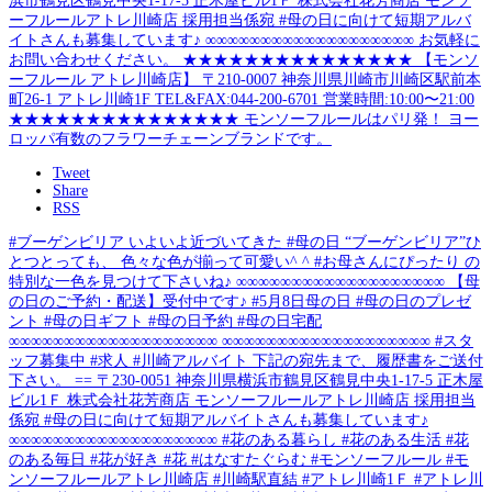
Tweet
Share
RSS
#ブーゲンビリア いよいよ近づいてきた #母の日 “ブーゲンビリア”ひ
とつとっても、 色々な色が揃って可愛い^ ^ #お母さんにぴったり の
特別な一色を見つけて下さいね♪ ∞∞∞∞∞∞∞∞∞∞∞∞∞∞∞∞∞∞∞ 【母
の日のご予約・配送】受付中です♪ #5月8日母の日 #母の日のプレゼ
ント #母の日ギフト #母の日予約 #母の日宅配
∞∞∞∞∞∞∞∞∞∞∞∞∞∞∞∞∞∞∞ ∞∞∞∞∞∞∞∞∞∞∞∞∞∞∞∞∞∞∞ #スタ
ッフ募集中 #求人 #川崎アルバイト 下記の宛先まで、履歴書をご送付
下さい。 == 〒230-0051 神奈川県横浜市鶴見区鶴見中央1-17-5 正木屋
ビル1Ｆ 株式会社花芳商店 モンソーフルールアトレ川崎店 採用担当
係宛 #母の日に向けて短期アルバイトさんも募集しています♪
∞∞∞∞∞∞∞∞∞∞∞∞∞∞∞∞∞∞∞ #花のある暮らし #花のある生活 #花
のある毎日 #花が好き #花 #はなすたぐらむ #モンソーフルール #モ
ンソーフルールアトレ川崎店 #川崎駅直結 #アトレ川崎1Ｆ #アトレ川