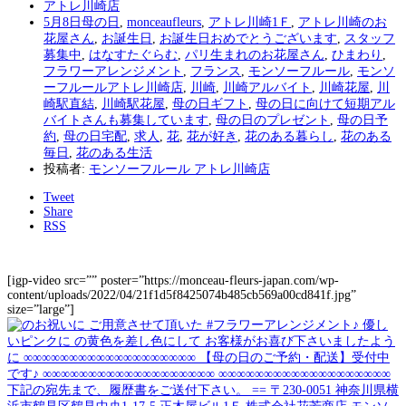
アトレ川崎店
5月8日母の日
,
monceaufleurs
,
アトレ川崎1Ｆ
,
アトレ川崎のお
花屋さん
,
お誕生日
,
お誕生日おめでとうございます
,
スタッフ
募集中
,
はなすたぐらむ
,
パリ生まれのお花屋さん
,
ひまわり
,
フラワーアレンジメント
,
フランス
,
モンソーフルール
,
モンソ
ーフルールアトレ川崎店
,
川崎
,
川崎アルバイト
,
川崎花屋
,
川
崎駅直結
,
川崎駅花屋
,
母の日ギフト
,
母の日に向けて短期アル
バイトさんも募集しています
,
母の日のプレゼント
,
母の日予
約
,
母の日宅配
,
求人
,
花
,
花が好き
,
花のある暮らし
,
花のある
毎日
,
花のある生活
投稿者:
モンソーフルール アトレ川崎店
Tweet
Share
RSS
[igp-video src=”” poster=”https://monceau-fleurs-japan.com/wp-
content/uploads/2022/04/21f1d5f8425074b485cb569a00cd841f.jpg”
size=”large”]