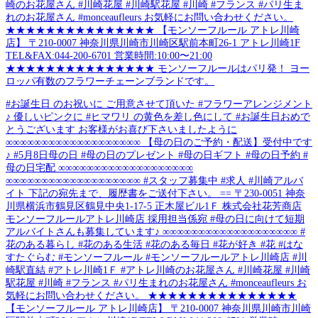
崎のお花屋さん #川崎花屋 #川崎駅花屋 #川崎 #フランス #パリ生ま
れのお花屋さん #monceaufleurs お気軽にお問い合わせください。
★★★★★★★★★★★★★★★ 【モンソーフルール アトレ川崎
店】 〒210-0007 神奈川県川崎市川崎区駅前本町26-1 アトレ川崎1F
TEL&FAX:044-200-6701 営業時間:10:00〜21:00
★★★★★★★★★★★★★★★ モンソーフルールはパリ発！ ヨー
ロッパ有数のフラワーチェーンブランドです。
#お誕生日 のお祝いに ご用意させて頂いた #フラワーアレンジメント
♪ 優しいピンクに #ヒマワリ の黄色を差し色にして #お誕生日おめで
とうございます お客様がお喜び下さいましたように
∞∞∞∞∞∞∞∞∞∞∞∞∞∞∞∞∞∞∞ 【母の日のご予約・配送】受付中です
♪ #5月8日母の日 #母の日のプレゼント #母の日ギフト #母の日予約 #
母の日宅配 ∞∞∞∞∞∞∞∞∞∞∞∞∞∞∞∞∞∞∞
∞∞∞∞∞∞∞∞∞∞∞∞∞∞∞∞∞∞∞ #スタッフ募集中 #求人 #川崎アルバ
イト 下記の宛先まで、履歴書をご送付下さい。 == 〒230-0051 神奈
川県横浜市鶴見区鶴見中央1-17-5 正木屋ビル1Ｆ 株式会社花芳商店
モンソーフルールアトレ川崎店 採用担当係宛 #母の日に向けて短期
アルバイトさんも募集しています♪ ∞∞∞∞∞∞∞∞∞∞∞∞∞∞∞∞∞∞∞ #
花のある暮らし #花のある生活 #花のある毎日 #花が好き #花 #はな
すたぐらむ #モンソーフルール #モンソーフルールアトレ川崎店 #川
崎駅直結 #アトレ川崎1Ｆ #アトレ川崎のお花屋さん #川崎花屋 #川崎
駅花屋 #川崎 #フランス #パリ生まれのお花屋さん #monceaufleurs お
気軽にお問い合わせください。 ★★★★★★★★★★★★★★★
【モンソーフルール アトレ川崎店】 〒210-0007 神奈川県川崎市川崎