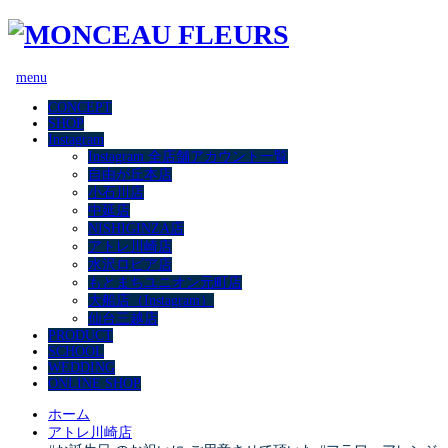
menu
CONCEPT
SHOP
Instagram
Instagram 全店舗アカウント一覧
自由が丘本店
小石川店
中延店
NISHIGINZA店
アトレ川崎店
水沢ロピア店
もとまちユニオン元町店
大船店（Instagram）
仙台三越店
PRODUCT
SCHOOL
WEDDING
ONLINE SHOP
ホーム
アトレ川崎店