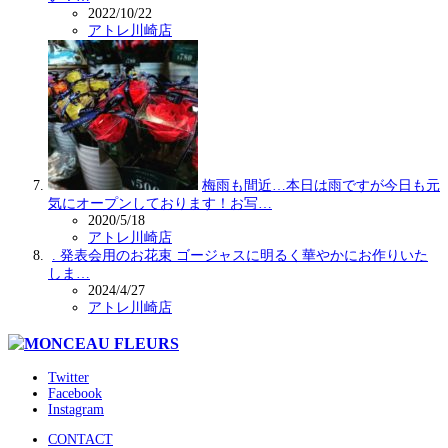
2022/10/22
アトレ川崎店
梅雨も間近…本日は雨ですが今日も元
気にオープンしております！お写…
2020/5/18
アトレ川崎店
. 発表会用のお花束 ゴージャスに明るく華やかにお作りいた
しま…
2024/4/27
アトレ川崎店
Twitter
Facebook
Instagram
CONTACT