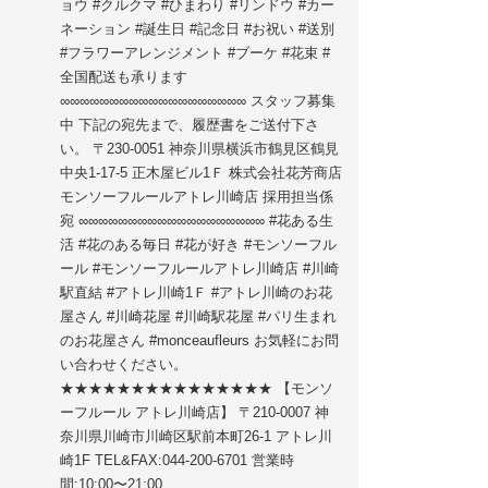
ョウ #クルクマ #ひまわり #リンドウ #カー
ネーション #誕生日 #記念日 #お祝い #送別
#フラワーアレンジメント #ブーケ #花束 #
全国配送も承ります
∞∞∞∞∞∞∞∞∞∞∞∞∞∞∞∞∞∞∞ スタッフ募集
中 下記の宛先まで、履歴書をご送付下さ
い。 〒230-0051 神奈川県横浜市鶴見区鶴見
中央1-17-5 正木屋ビル1Ｆ 株式会社花芳商店
モンソーフルールアトレ川崎店 採用担当係
宛 ∞∞∞∞∞∞∞∞∞∞∞∞∞∞∞∞∞∞∞ #花ある生
活 #花のある毎日 #花が好き #モンソーフル
ール #モンソーフルールアトレ川崎店 #川崎
駅直結 #アトレ川崎1Ｆ #アトレ川崎のお花
屋さん #川崎花屋 #川崎駅花屋 #パリ生まれ
のお花屋さん #monceaufleurs お気軽にお問
い合わせください。
★★★★★★★★★★★★★★★ 【モンソ
ーフルール アトレ川崎店】 〒210-0007 神
奈川県川崎市川崎区駅前本町26-1 アトレ川
崎1F TEL&FAX:044-200-6701 営業時
間:10:00〜21:00