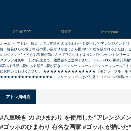
CONCEPT
SHOP
Instagram
ホーム
アトレ川崎店
#八重咲き の #ひまわり を使用した”アレンジメント”
輪一輪花びらの感じや 芯の黒い広がりが違うから面白い！ 絵を描かれるかたは、こう
レンジメント” どうかお客様が気に入って下さいますように♪ #ビンセントシリーズ #誕生
スタッフ募集中 下記の宛先まで、履歴書をご送付下さい。 〒230-0051 神奈川県横浜
#花ある生活 #花のある毎日 #花が好き #モンソーフルール #モンソーフルールアトレ川崎
にお問い合わせください。 ★★★★★★★★★★★★★★★ 【モンソーフルール アトレ川崎店】 
★★★★★★★★★★★★★★★ モンソーフルールはパリ発！ ヨーロッパ有数のフラ
アトレ川崎店
#八重咲き の #ひまわり を使用した”アレンジメ
#ゴッホのひまわり 有名な画家 #ゴッホ が描いた