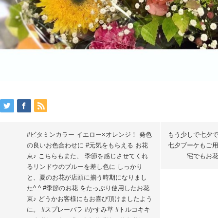
#ビタミンカラー イエロー×オレンジ！ 発色
もう少しで七夕
の良いお色合わせに #元気をもらえる お花
七夕ブーケもご
束♪ こちらもまた、 季節を感じさせてくれ
宅でもお花
るリンドウのブルーを差し色に しっかり
と、夏のお花が店頭に揃う時期になりまし
た^ ^ #季節のお花 をたっぷり使用したお花
束♪ どうかお客様にもお喜び頂けましたよう
に。 #スプレーバラ #かすみ草 #トルコキキ