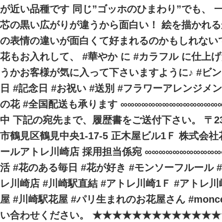
が近い品種です 同じ”ゴッホのひまわり”でも、 
芯の黒い広がりが違うから面白い！ 絵を描かれ
の表情の違いが面白くて好まれるのかもしれないで
花もお入れして、 #華やか に #カラフル に仕上げ
うかお客様が気に入って下さいますように♪ #ビン
日 #記念日 #お祝い #送別 #フラワーアレンジメン
の花 #全国配送も承ります ∞∞∞∞∞∞∞∞∞∞∞∞∞∞
中 下記の宛先まで、履歴書をご送付下さい。 〒230
市鶴見区鶴見中央1-17-5 正木屋ビル1Ｆ 株式会
ールアトレ川崎店 採用担当係宛 ∞∞∞∞∞∞∞∞∞∞∞∞
活 #花のある毎日 #花が好き #モンソーフルール
レ川崎店 #川崎駅直結 #アトレ川崎1Ｆ #アトレ
屋 #川崎駅花屋 #パリ生まれのお花屋さん #moncea
い合わせください。 ★★★★★★★★★★★★★