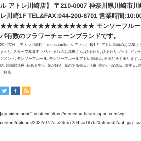
ル アトレ川崎店】 〒210-0007 神奈川県川崎市川
レ川崎1F TEL&FAX:044-200-6701 営業時間:10:0
★★★★★★★★★★★★★★★ モンソーフルール
パ有数のフラワーチェーンブランドです。
2022/7/4
アトレ川崎店
monceaufleurs
,
アトレ川崎1Ｆ
,
アトレ川崎のお花屋さ
まわり
,
スタッフ募集中
,
パリ生まれのお花屋さん
,
ひまわり
,
ひまわりゴッホ
,
ビン
ジメント
,
モンソーフルール
,
モンソーフルールアトレ川崎店
,
全国配送も承ります
,
結
,
川崎駅花屋
,
花ある生活
,
花が好き
,
花のある毎日
,
花束
,
華やか
,
記念日
,
誕生日
,
川崎店
[igp-video src=”” poster=”https://monceau-fleurs-japan.com/wp-
content/uploads/2022/07/7cfe23eb72d4fce187b23a6fbedf2aab.jpg” siz