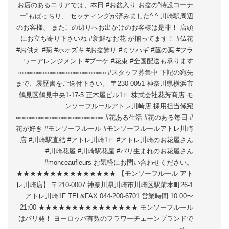
お店のあるエリアでは、本日 #お盆入り お盆の”特設コーナ
ー”もばっちり、 セッティングが済みました^ ^ 川崎駅周辺
のお客様、 またこの辺りへお出かけのお客様は是非！ 店頭
にお立ち寄り下さいね #新鮮なお花 が揃ってます！ #仏花
#お供え #菊 #ホオズキ #お盆飾り #ミソハギ #蓮の葉 #フラ
ワーアレンジメント #ブーケ #花束 #全国配送も承ります
∞∞∞∞∞∞∞∞∞∞∞∞∞∞∞∞∞∞∞ #スタッフ募集中 下記の宛先
まで、履歴書をご送付下さい。 〒230-0051 神奈川県横浜市
鶴見区鶴見中央1-17-5 正木屋ビル1Ｆ 株式会社花芳商店 モ
ンソーフルールアトレ川崎店 採用担当係宛
∞∞∞∞∞∞∞∞∞∞∞∞∞∞∞∞∞∞∞ #花ある生活 #花のある毎日 #
花が好き #モンソーフルール #モンソーフルールアトレ川崎
店 #川崎駅直結 #アトレ川崎1Ｆ #アトレ川崎のお花屋さん
#川崎花屋 #川崎駅花屋 #パリ生まれのお花屋さん
#monceaufleurs お気軽にお問い合わせください。
★★★★★★★★★★★★★★★ 【モンソーフルール アト
レ川崎店】 〒210-0007 神奈川県川崎市川崎区駅前本町26-1
アトレ川崎1F TEL&FAX:044-200-6701 営業時間:10:00〜
21:00 ★★★★★★★★★★★★★★★ モンソーフルール
はパリ発！ ヨーロッパ有数のフラワーチェーンブランドで