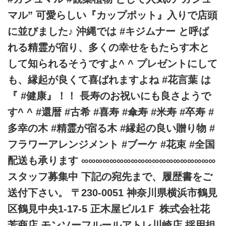
マル” 可愛らしい『カップポット』入りで店頭
に並びました♪ 沖縄では #キジムナー と呼ば
れる精霊が宿り、多くの幸せをもたらす木と
して知られるそうですよ^ ^ プレゼントにして
も、縁起が良くて喜ばれますよね #花言葉 は
『 #健康』！！ 長寿のお祝いにも良さようで
す^ ^ #還暦 #古希 #喜寿 #傘寿 #米寿 #卒寿 #
多幸の木 #精霊が宿る木 #縁起の良い贈り物 #
フラワーアレンジメント #ブーケ #花束 #全国
配送も承ります ∞∞∞∞∞∞∞∞∞∞∞∞∞∞∞∞∞∞∞
スタッフ募集中 下記の宛先まで、履歴書をご
送付下さい。 〒230-0051 神奈川県横浜市鶴見
区鶴見中央1-17-5 正木屋ビル1Ｆ 株式会社花
芳商店 モンソーフルールアトレ川崎店 採用担