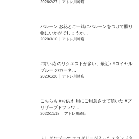
2026/2/27
アトレ川崎店
バルーン お花とご一緒にバルーンをつけて贈り
物にいかがでしょうか…
2020/3/10
アトレ川崎店
#青い花 のリクエストが多い、最近♪ #ロイヤル
ブルー のカーネ…
2023/1/26
アトレ川崎店
こちらも #お供え 用にご用意させて頂いた #プ
リザーブドフラワ…
2022/11/18
アトレ川崎店
ふしぎなブーケ エコゼリーが入ったスタンドタ