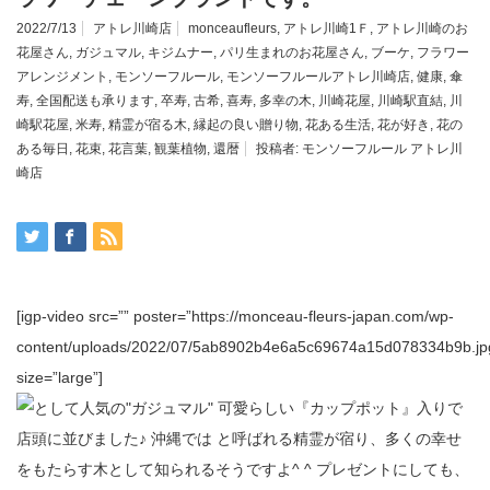
2022/7/13
アトレ川崎店
monceaufleurs
,
アトレ川崎1Ｆ
,
アトレ川崎のお
花屋さん
,
ガジュマル
,
キジムナー
,
パリ生まれのお花屋さん
,
ブーケ
,
フラワー
アレンジメント
,
モンソーフルール
,
モンソーフルールアトレ川崎店
,
健康
,
傘
寿
,
全国配送も承ります
,
卒寿
,
古希
,
喜寿
,
多幸の木
,
川崎花屋
,
川崎駅直結
,
川
崎駅花屋
,
米寿
,
精霊が宿る木
,
縁起の良い贈り物
,
花ある生活
,
花が好き
,
花の
ある毎日
,
花束
,
花言葉
,
観葉植物
,
還暦
投稿者:
モンソーフルール アトレ川
崎店
[igp-video src=”” poster=”https://monceau-fleurs-japan.com/wp-
content/uploads/2022/07/5ab8902b4e6a5c69674a15d078334b9b.jp
size=”large”]