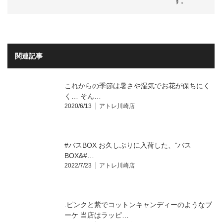
す。
関連記事
これからの季節は暑さや湿気でお花が保ちにく
く… そん…
2020/6/13
アトレ川崎店
#バスBOX お久しぶりに入荷した、”バス
BOX&#…
2022/7/23
アトレ川崎店
.ピンクと紫でコットンキャンディーのようなブ
ーケ ⁡当店はラッピ…