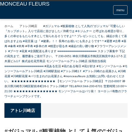
menu
ホーム
アトレ川崎店
#ガジュマル #観葉植物 として人気の”ガジュマル” 可愛らしい
『カップポット』入りで店頭に並びました♪ 沖縄では #キジムナー と呼ばれる精霊が宿り、
多くの幸せをもたらす木として知られるそうですよ^ ^ プレゼントにしても、縁起が良くて喜
ばれますよね #花言葉 は『 #健康』！！ 長寿のお祝いにも良さようです^ ^ #還暦 #古希 #喜
寿 #傘寿 #米寿 #卒寿 #多幸の木 #精霊が宿る木 #縁起の良い贈り物 #フラワーアレンジメン
ト #ブーケ #花束 #全国配送も承ります ∞∞∞∞∞∞∞∞∞∞∞∞∞∞∞∞∞∞∞ スタッフ募集中 下記
の宛先まで、履歴書をご送付下さい。 〒230-0051 神奈川県横浜市鶴見区鶴見中央1-17-5 正
木屋ビル1Ｆ 株式会社花芳商店 モンソーフルールアトレ川崎店 採用担当係宛
∞∞∞∞∞∞∞∞∞∞∞∞∞∞∞∞∞∞∞ #花ある生活 #花のある毎日 #花が好き #モンソーフルール #モ
ンソーフルールアトレ川崎店 #川崎駅直結 #アトレ川崎1Ｆ #アトレ川崎のお花屋さん #川崎
花屋 #川崎駅花屋 #パリ生まれのお花屋さん #monceaufleurs お気軽にお問い合わせくださ
い。 ★★★★★★★★★★★★★★★ 【モンソーフルール アトレ川崎店】 〒210-0007 神
奈川県川崎市川崎区駅前本町26-1 アトレ川崎1F TEL&FAX:044-200-6701 営業時間:10:00〜
21:00 ★★★★★★★★★★★★★★★ モンソーフルールはパリ発！ ヨーロッパ有数のフラ
ワーチェーンブランドです。
アトレ川崎店
#ガジュマル #観葉植物 として人気の”ガジュ