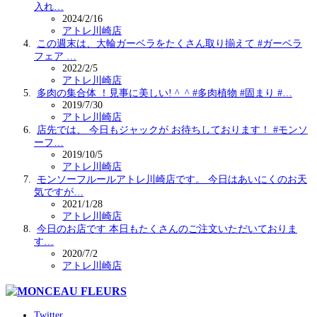
入れ…
2024/2/16
アトレ川崎店
この週末は、大輪ガーベラをたくさん取り揃えて #ガーベラ
フェア …
2022/2/5
アトレ川崎店
多肉の集合体 ！見事に美しい! ^_^ #多肉植物 #固まり #…
2019/7/30
アトレ川崎店
店先では、 今日もジャックが お待ちしております！ #モンソ
ーフ…
2019/10/5
アトレ川崎店
モンソーフルールアトレ川崎店です。 今日はあいにくのお天
気ですが…
2021/1/28
アトレ川崎店
今日のお店です️ 本日もたくさんのご注文いただいておりま
す…
2020/7/2
アトレ川崎店
Twitter