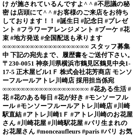
け が施されているんですよ^ ^ #不思議の秘
密 は店頭にて^ ^ #お客様のご来店をお待ち
しております！！ #誕生日 #記念日 #プレゼ
ント #フラワーアレンジメント #ブーケ #花
束 #地方発送 #全国配送も承ります
∞∞∞∞∞∞∞∞∞∞∞∞∞∞∞∞∞∞∞ スタッフ募集
中 下記の宛先まで、履歴書をご送付下さい。
〒230-0051 神奈川県横浜市鶴見区鶴見中央1-
17-5 正木屋ビル1Ｆ 株式会社花芳商店 モンソ
ーフルールアトレ川崎店 採用担当係宛
∞∞∞∞∞∞∞∞∞∞∞∞∞∞∞∞∞∞∞ #花ある生活 #
花 #花のある毎日 #花が好き #モンソーフル
ール #モンソーフルールアトレ川崎店 #川崎
駅直結 #アトレ川崎1Ｆ #アトレ川崎のお花屋
さん #川崎花屋 #川崎駅花屋 #パリ生まれの
お花屋さん #monceaufleurs #paris #パリ お気