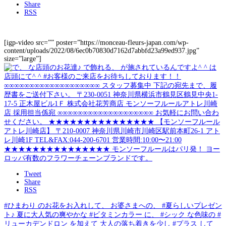
Share
RSS
[igp-video src=”” poster=”https://monceau-fleurs-japan.com/wp-
content/uploads/2022/08/6ec0b70830d7162d7abbfd23a99ed937.jpg”
size=”large”]
Tweet
Share
RSS
#ひまわり のお花をお入れして、 お婆さまへの、 #夏らしいプレゼン
ト♪ 夏に大人気の爽やかな #ビタミンカラー に、 #シック な色味の #
リューカデンドロン を加えて 大人の落ち着きを少し #プラス して