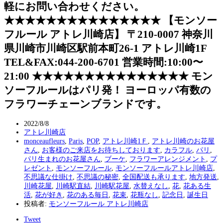
軽にお問い合わせください。
★★★★★★★★★★★★★★★ 【モンソー
フルール アトレ川崎店】 〒210-0007 神奈川
県川崎市川崎区駅前本町26-1 アトレ川崎1F
TEL&FAX:044-200-6701 営業時間:10:00〜
21:00 ★★★★★★★★★★★★★★★ モン
ソーフルールはパリ発！ ヨーロッパ有数の
フラワーチェーンブランドです。
2022/8/8
アトレ川崎店
monceaufleurs
,
Paris
,
POP
,
アトレ川崎1Ｆ
,
アトレ川崎のお花屋
さん
,
お客様のご来店をお待ちしております
,
カラフル
,
パリ
,
パリ生まれのお花屋さん
,
ブーケ
,
フラワーアレンジメント
,
プ
レゼント
,
モンソーフルール
,
モンソーフルールアトレ川崎店
,
不思議な仕掛け
,
不思議の秘密
,
全国配送も承ります
,
地方発送
,
川崎花屋
,
川崎駅直結
,
川崎駅花屋
,
水替えなし
,
花
,
花ある生
活
,
花が好き
,
花のある毎日
,
花束
,
花瓶なし
,
記念日
,
誕生日
投稿者:
モンソーフルール アトレ川崎店
Tweet