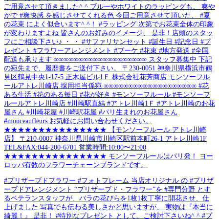
ご用意させて頂きました^ ^ ブルーやホワイトのラッピングも、 爽や
かで #爽快感 を感じさせてくれる色 今回ご用意させて頂いた、 #夏
の花束 によく似合います^ ^！ #ラッピング 次第でお花束全体の印象
が変わりますよね 皆さんのお好みのイメージ、 是非！店頭のスタッ
フにご相談下さい♪ ・ ・ #サファリサンセット #誕生日 #記念日 #プ
レゼント #フラワーアレンジメント #ブーケ #花束 #地方発送 #全国
配送も承ります ∞∞∞∞∞∞∞∞∞∞∞∞∞∞∞∞∞∞∞ スタッフ募集中 下記
の宛先まで、履歴書をご送付下さい。 〒230-0051 神奈川県横浜市鶴
見区鶴見中央1-17-5 正木屋ビル1Ｆ 株式会社花芳商店 モンソーフル
ールアトレ川崎店 採用担当係宛 ∞∞∞∞∞∞∞∞∞∞∞∞∞∞∞∞∞∞∞ #花
ある生活 #花のある毎日 #花が好き #モンソーフルール #モンソーフ
ルールアトレ川崎店 #川崎駅直結 #アトレ川崎1Ｆ #アトレ川崎のお花
屋さん #川崎花屋 #川崎駅花屋 #パリ生まれのお花屋さん
#monceaufleurs お気軽にお問い合わせください。
★★★★★★★★★★★★★★★ 【モンソーフルール アトレ川崎
店】 〒210-0007 神奈川県川崎市川崎区駅前本町26-1 アトレ川崎1F
TEL&FAX:044-200-6701 営業時間:10:00〜21:00
★★★★★★★★★★★★★★★ モンソーフルールはパリ発！ ヨー
ロッパ有数のフラワーチェーンブランドです。
#プリザーブドフラワー #フォトフレーム 当店オリジナル の #プリザ
ーブドアレンジメント “プリザーブド・フラワー”を #専門分野 とす
るベテランスタッフが、バラの花びらを1枚1枚丁寧に開花させ、仕
上げました 写真でも伝わる美しさかと思いますが、 実物は『本当に
綺麗！』 是非！ #特別なプレゼント として、ご検討下さいね^ ^ #プ