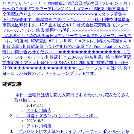
リ #プリザ #インテリア #結婚祝い #記念日 #誕生日 #プレゼント #自
分へのご褒美 #フラワーアレンジメント #ブーケ #花束 #地方発送 #
全国配送承ります ∞∞∞∞∞∞∞∞∞∞∞∞∞∞∞∞∞∞∞ #スタッフ募集中
下記の宛先まで、履歴書をご送付下さい。 〒230-0051 神奈川県横浜
市鶴見区鶴見中央1-17-5 正木屋ビル1Ｆ 株式会社花芳商店 モンソー
フルールアトレ川崎店 採用担当係宛 ∞∞∞∞∞∞∞∞∞∞∞∞∞∞∞∞∞∞∞
#花ある生活 #花のある毎日 #モンソーフルール #モンソーフルールア
トレ川崎店 #川崎駅直結 #アトレ川崎1Ｆ #アトレ川崎のお花屋さん #
川崎花屋 #川崎駅花屋 #パリ生まれのお花屋さん #monceaufleurs お気
軽にお問い合わせください。 ★★★★★★★★★★★★★★★ 【モ
ンソーフルール アトレ川崎店】 〒210-0007 神奈川県川崎市川崎区駅
前本町26-1 アトレ川崎1F TEL&FAX:044-200-6701 営業時間:10:00〜
21:00 ★★★★★★★★★★★★★★★ モンソーフルールはパリ発！
ヨーロッパ有数のフラワーチェーンブランドです。
関連記事
本日、金曜日は切り花の入荷日です かわいいお花をたくさん
取り揃え…
2019/11/1
アトレ川崎店
・ ・ 可愛すぎる”ハロウィン・アレンジR…
2020/10/3
アトレ川崎店
. プレゼントに大人気のドライフラワーブーケ 🥀 バルーンを