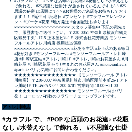
#カラフル で、 #POP な店頭のお花達♪ #花瓶なし #水替えなし
で飾れる、 #不思議な仕掛け が施されているんですよ^ ^ #不
思議の秘密 は店頭にて^ ^ #お客様のご来店をお待ちしており
ます！！ #誕生日 #記念日 #プレゼント #フラワーアレンジメ
ント #ブーケ #花束 #地方発送 #全国配送も承ります
∞∞∞∞∞∞∞∞∞∞∞∞∞∞∞∞∞∞∞ スタッフ募集中 下記の宛先ま
で、履歴書をご送付下さい。 〒230-0051 神奈川県横浜市鶴見
区鶴見中央1-17-5 正木屋ビル1Ｆ 株式会社花芳商店 モンソー
フルールアトレ川崎店 採用担当係宛
∞∞∞∞∞∞∞∞∞∞∞∞∞∞∞∞∞∞∞ #花ある生活 #花 #花のある毎日
#花が好き #モンソーフルール #モンソーフルールアトレ川崎
店 #川崎駅直結 #アトレ川崎1Ｆ #アトレ川崎のお花屋さん #川
崎花屋 #川崎駅花屋 #パリ生まれのお花屋さん #monceaufleurs
#paris #パリ お気軽にお問い合わせください。
★★★★★★★★★★★★★★★ 【モンソーフルール アトレ
川崎店】 〒210-0007 神奈川県川崎市川崎区駅前本町26-1 アト
レ川崎1F TEL&FAX:044-200-6701 営業時間:10:00〜21:00
★★★★★★★★★★★★★★★ モンソーフルールはパリ
発！ ヨーロッパ有数のフラワーチェーンブランドです。
アトレ川崎店
#カラフル で、 #POP な店頭のお花達♪ #花瓶
なし #水替えなし で飾れる、 #不思議な仕掛