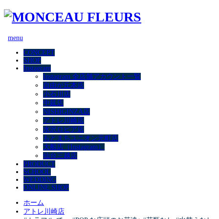
menu
CONCEPT
SHOP
Instagram
Instagram 全店舗アカウント一覧
自由が丘本店
小石川店
中延店
NISHIGINZA店
アトレ川崎店
水沢ロピア店
もとまちユニオン元町店
大船店（Instagram）
仙台三越店
PRODUCT
SCHOOL
WEDDING
ONLINE SHOP
ホーム
アトレ川崎店