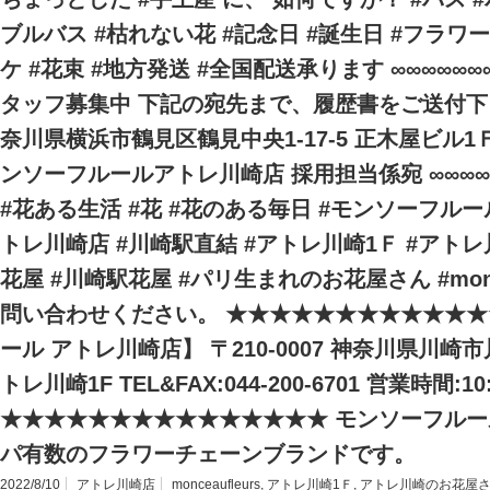
ブルバス #枯れない花 #記念日 #誕生日 #フラワ
ケ #花束 #地方発送 #全国配送承ります ∞∞∞∞∞∞∞
タッフ募集中 下記の宛先まで、履歴書をご送付下さい。
奈川県横浜市鶴見区鶴見中央1-17-5 正木屋ビル1
ンソーフルールアトレ川崎店 採用担当係宛 ∞∞∞∞∞∞
#花ある生活 #花 #花のある毎日 #モンソーフル
トレ川崎店 #川崎駅直結 #アトレ川崎1Ｆ #アト
花屋 #川崎駅花屋 #パリ生まれのお花屋さん #monce
問い合わせください。 ★★★★★★★★★★★★
ール アトレ川崎店】 〒210-0007 神奈川県川崎市
トレ川崎1F TEL&FAX:044-200-6701 営業時間:10:
★★★★★★★★★★★★★★★ モンソーフルール
パ有数のフラワーチェーンブランドです。
2022/8/10
アトレ川崎店
monceaufleurs
,
アトレ川崎1Ｆ
,
アトレ川崎のお花屋