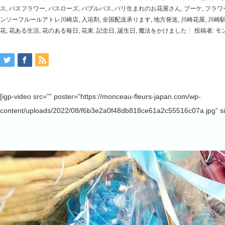
ス
,
バスフラワー
,
バスローズ
,
バブルバス
,
パリ生まれのお花屋さん
,
ブーケ
,
フラワ
ンソーフルールアトレ川崎店
,
入浴剤
,
全国配送承ります
,
地方発送
,
川崎花屋
,
川崎
花
,
花ある生活
,
花のある毎日
,
花束
,
記念日
,
誕生日
,
魔法をかけました
投稿者:
モ
[igp-video src=”” poster=”https://monceau-fleurs-japan.com/wp-
content/uploads/2022/08/f6b3e2a0f48db818ce61a2c55516c07a.jpg” si