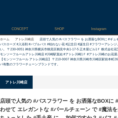
CONCEPT
SHOP
Instagram
ホーム
アトレ川崎店
店頭で人気の #バスフラワー を お洒落なBOXに #ギュ
バスローズ #入浴剤 #バブルバス #枯れない花 #記念日 #誕生日 #フラワーアレンジ
い。 〒230-0051 神奈川県横浜市鶴見区鶴見中央1-17-5 正木屋ビル1Ｆ 株式会
モンソーフルールアトレ川崎店 #川崎駅直結 #アトレ川崎1Ｆ #アトレ川崎のお花屋さん
【モンソーフルール アトレ川崎店】 〒210-0007 神奈川県川崎市川崎区駅前本町26-1 ア
パ有数のフラワーチェーンブランドです。
アトレ川崎店
店頭で人気の #バスフラワー を お洒落なBOXに
わせて エレガントな #パールチェーン で #魔法をか
ちょっとした #手土産 に、 如何ですか？ #バス #