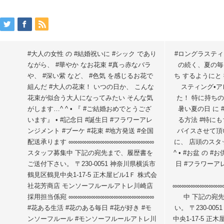
#大人の女性 の #結婚祝いに #シック であり
#ロングラスティ
ながら、 #華やか なお花束 #真っ赤なバラ
の続く、夏の毎
や、 #深い紫 など、 #色気 を感じるお花で
ち するようにと
組んだ #大人の花束！ いつの日か、 こんな
スティング•ア
花束が似合う大人になってみたい そんな気
た！ 特に持ちの
がします…^ ^ • 『 #ご結婚おめでとうござ
暑い夏の日 に
います』 • #記念日 #誕生日 #フラワーアレ
る方法 #特に
ンジメント #ブーケ #花束 #地方発送 #全国
バイスさせて頂
配送承ります ∞∞∞∞∞∞∞∞∞∞∞∞∞∞∞∞∞∞∞
に、 店頭のスタ
スタッフ募集中 下記の宛先まで、履歴書を
^ • #お盆 の #
ご送付下さい。 〒230-0051 神奈川県横浜市
日 #フラワーア
鶴見区鶴見中央1-17-5 正木屋ビル1Ｆ 株式会
社花芳商店 モンソーフルールアトレ川崎店
∞∞∞∞∞∞∞∞∞∞
採用担当係宛 ∞∞∞∞∞∞∞∞∞∞∞∞∞∞∞∞∞∞∞
中 下記の宛
#花ある生活 #花のある毎日 #花が好き #モ
い。 〒230-0
ンソーフルール #モンソーフルールアトレ川
中央1-17-5 