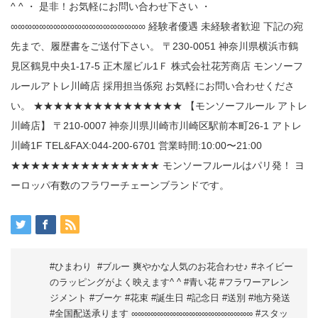
#ひまわり ️ #ブルー 爽やかな人気のお花合わせ♪ #ネイビー
のラッピングがよく映えます^ ^ #青い花 #フラワーアレン
ジメント #ブーケ #花束 #誕生日 #記念日 #送別 #地方発送
#全国配送承ります ∞∞∞∞∞∞∞∞∞∞∞∞∞∞∞∞∞∞∞ #スタッ