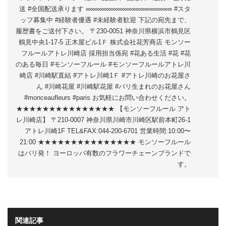
送 #全国配送承ります ∞∞∞∞∞∞∞∞∞∞∞∞∞∞∞∞∞∞∞ #スタ
ッフ募集中 #経験者優遇 #未経験者歓迎 下記の宛先まで、
履歴書をご送付下さい。 〒230-0051 神奈川県横浜市鶴見区
鶴見中央1-17-5 正木屋ビル1Ｆ 株式会社花芳商店 モンソー
フルールアトレ川崎店 採用担当係宛 #花ある生活 #花 #花
のある毎日 #モンソーフルール #モンソーフルールアトレ川
崎店 #川崎駅直結 #アトレ川崎1Ｆ #アトレ川崎のお花屋さ
ん #川崎花屋 #川崎駅花屋 #パリ生まれのお花屋さん
#monceaufleurs #paris お気軽にお問い合わせください。
★★★★★★★★★★★★★★★ 【モンソーフルール アト
レ川崎店】 〒210-0007 神奈川県川崎市川崎区駅前本町26-1
アトレ川崎1F TEL&FAX:044-200-6701 営業時間:10:00〜
21:00 ★★★★★★★★★★★★★★★ モンソーフルール
はパリ発！ ヨーロッパ有数のフラワーチェーンブランドで
す。
関連記事