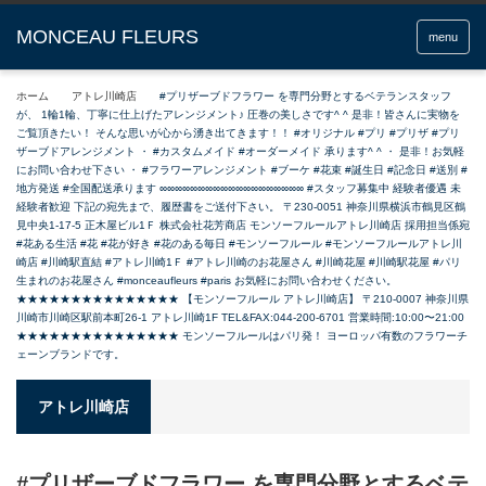
menu
ホーム
アトレ川崎店
#プリザーブドフラワー を専門分野とするベテランスタッフ
が、 1輪1輪、丁寧に仕上げたアレンジメント♪ 圧巻の美しさです^ ^ 是非！皆さんに実物を
ご覧頂きたい！ そんな思いが心から湧き出てきます！！ #オリジナル #プリ #プリザ #プリ
ザーブドアレンジメント ・ #カスタムメイド #オーダーメイド 承ります^ ^ ・ 是非！お気軽
にお問い合わせ下さい ・ #フラワーアレンジメント #ブーケ #花束 #誕生日 #記念日 #送別 #
地方発送 #全国配送承ります ∞∞∞∞∞∞∞∞∞∞∞∞∞∞∞∞∞∞∞ #スタッフ募集中 経験者優遇 未
経験者歓迎 下記の宛先まで、履歴書をご送付下さい。 〒230-0051 神奈川県横浜市鶴見区鶴
見中央1-17-5 正木屋ビル1Ｆ 株式会社花芳商店 モンソーフルールアトレ川崎店 採用担当係宛
#花ある生活 #花 #花が好き #花のある毎日 #モンソーフルール #モンソーフルールアトレ川
崎店 #川崎駅直結 #アトレ川崎1Ｆ #アトレ川崎のお花屋さん #川崎花屋 #川崎駅花屋 #パリ
生まれのお花屋さん #monceaufleurs #paris お気軽にお問い合わせください。
★★★★★★★★★★★★★★★ 【モンソーフルール アトレ川崎店】 〒210-0007 神奈川県
川崎市川崎区駅前本町26-1 アトレ川崎1F TEL&FAX:044-200-6701 営業時間:10:00〜21:00
★★★★★★★★★★★★★★★ モンソーフルールはパリ発！ ヨーロッパ有数のフラワーチ
ェーンブランドです。
アトレ川崎店
#プリザーブドフラワー を専門分野とするベテ