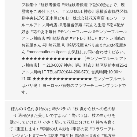
フ募集中 #経験者優遇 #未経験者歓迎 下記の宛先まで、履
歴書をご送付下さい。 〒230-0051 神奈川県横浜市鶴見区鶴
見中央1-17-5 正木屋ビル1Ｆ 株式会社花芳商店 モンソーフ
ルールアトレ川崎店 採用担当係宛 #花ある生活 #花 #花が
好き #花のある毎日 #モンソーフルール #モンソーフルール
アトレ川崎店 #川崎駅直結 #アトレ川崎1Ｆ #アトレ川崎の
お花屋さん #川崎花屋 #川崎駅花屋 #パリ生まれのお花屋さ
ん #monceaufleurs #paris お気軽にお問い合わせください。
★★★★★★★★★★★★★★★ 【モンソーフルール アト
レ川崎店】 〒210-0007 神奈川県川崎市川崎区駅前本町26-1
アトレ川崎1F TEL&FAX:044-200-6701 営業時間:10:00〜
21:00 ★★★★★★★★★★★★★★★ モンソーフルール
はパリ発！ ヨーロッパ有数のフラワーチェーンブランドで
す。
ほんのり色付き始めた #野バラ の #枝 夏から秋への色の移
り 過程がまた美しいですよね^ ^ 野バラは、枝の曲がりを
活かしていけたり 小さく切って花瓶に分けたり 持ちも良く
て #重宝します♪ #季節の枝 #枝物 #季節の花 #フラワーアレ
ンジメント #ブーケ #花束 #誕生日 #記念日 #送別 #地方発