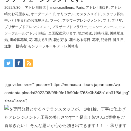
2022/8/30
アトレ川崎店
monceaufleurs
,
Paris
,
アトレ川崎1Ｆ
,
アトレ川
崎のお花屋さん
,
オーダーメイド
,
オリジナル
,
カスタムメイド
,
スタッフ募集
中
,
パリ生まれのお花屋さん
,
ブーケ
,
フラワーアレンジメント
,
プリ
,
プリザ
,
プリザーブドアレンジメント
,
プリザーブドフラワー
,
モンソーフルール
,
モン
ソーフルールアトレ川崎店
,
全国配送承ります
,
地方発送
,
川崎花屋
,
川崎駅直
結
,
川崎駅花屋
,
花
,
花ある生活
,
花が好き
,
花のある毎日
,
花束
,
記念日
,
誕生日
,
送別
投稿者:
モンソーフルール アトレ川崎店
[igp-video src=”” poster=”https://monceau-fleurs-japan.com/wp-
content/uploads/2022/08/99b9fe1fb904df768c0b848b1db31f8d.jpg”
size=”large”]