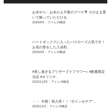
お水やり・お水かえ不要のブーケ💐 そのまま置
いて飾っていただける…
2026/4/3
アトレ川崎店
ハートボックスに入ったバスローズ人気です！
お花の形をした入浴剤…
2020/3/3
アトレ川崎店
#美し過ぎるプリザーブドフラワー♪ #数量限定
当店 #オリジナ…
2022/11/25
アトレ川崎店
・ ・ 今期！初入荷！！ “ポインセチア”…
2020/11/3
アトレ川崎店