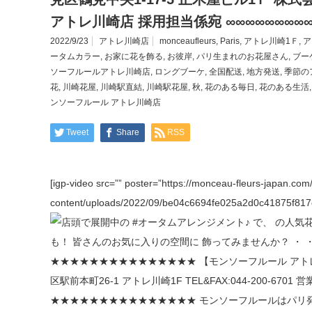
アトレ川崎店 採用担当係宛 ∞∞∞∞∞∞∞∞∞∞
2022/9/23
アトレ川崎店
monceaufleurs
,
Paris
,
アトレ川崎1Ｆ
,
ア
ータムカラー
,
お家に花を飾る
,
お彼岸
,
パリ生まれのお花屋さん
,
ブー
ソーフルールアトレ川崎店
,
ロングブーケ
,
全国配送
,
地方発送
,
季節の
花
,
川崎花屋
,
川崎駅直結
,
川崎駅花屋
,
秋
,
花のある毎日
,
花のある生活
ンソーフルール アトレ川崎店
Tweet
Share
RSS
[igp-video src=”” poster=”https://monceau-fleurs-japan.com
content/uploads/2022/09/be04c6694fe025a2d0c41875f817c5