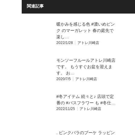
関連記事
暖かみを感じる色 #濃いめピン
ク のマーガレット 春の庭先で
楽し…
2022/1/28
アトレ川崎店
モンソーフルールアトレ川崎店
です。 もうすぐお盆を迎えま
す。 お…
2020/7/5
アトレ川崎店
#冬アイテム 続々と♪ 店頭で定
番の #バスフラワー も #冬仕…
2022/11/25
アトレ川崎店
. ピンクバラのブーケ ラッピン