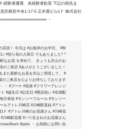
の店頭！ 今日は #お彼岸のお中日、 #秋
日♪ #切り花の入荷日 でもありました^ ^
新鮮なお花 を求めて、 きょうも沢山のお
様のご来店 #ありがとうございました！
もまた新鮮なお花を沢山ご用意して、 #
様のご来店を心よりお待ちしております
^ ・ ・ #ブーケ #花束 #フラワーアレンジ
ト #誕生日 #記念日 #開店祝い #全国配
#地方発送 #モンソーフルール #モンソー
ールアトレ川崎店 #川崎駅直結 #アトレ
崎1Ｆ #アトレ川崎のお花屋さん #川崎花
 #川崎駅花屋 #パリ生まれのお花屋さん
nceaufleurs #paris ・ お気軽にお問い合