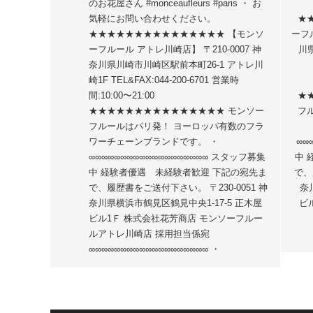
のお花屋さん #monceaufleurs #paris ・ お
気軽にお問い合わせください。
★
★★★★★★★★★★★★★★★ 【モンソ
ーフル
ーフルール アトレ川崎店】 〒210-0007 神
川
奈川県川崎市川崎区駅前本町26-1 アトレ川
崎1F TEL&FAX:044-200-6701 営業時
間:10:00〜21:00
★
★★★★★★★★★★★★★★★ モンソー
フ
フルールはパリ発！ ヨーロッパ有数のフラ
ワーチェーンブランドです。 ・
∞∞
∞∞∞∞∞∞∞∞∞∞∞∞∞∞∞∞∞∞∞ スタッフ募集
中 
中 経験者優遇 未経験者歓迎 下記の宛先ま
で、
で、履歴書をご送付下さい。 〒230-0051 神
奈
奈川県横浜市鶴見区鶴見中央1-17-5 正木屋
ビ
ビル1Ｆ 株式会社花芳商店 モンソーフルー
ルアトレ川崎店 採用担当係宛
∞∞∞∞∞∞∞∞∞∞∞∞∞∞∞∞∞∞∞ ・