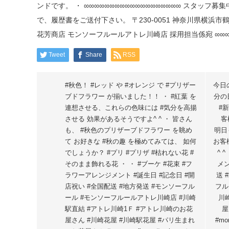
Tweet
Share
RSS
#秋色！ #レッド や #オレンジ で #プリザー
今日
ブドフラワー が揃いました！！ ・ #紅葉 を
分の
連想させる、これらの色味には #気分を高揚
#
させる 効果があるそうですよ^ ^ ・ 皆さん
客
も、 #秋色のプリザーブドフラワー を眺め
明日
て お好きな #秋の趣 を極めてみては、 如何
お客
でしょうか？ #プリ #プリザ #枯れない花 #
^ 
そのまま飾れる花 ・ ・ #ブーケ #花束 #フ
メン
ラワーアレンジメント #誕生日 #記念日 #開
送 
店祝い #全国配送 #地方発送 #モンソーフル
フル
ール #モンソーフルールアトレ川崎店 #川崎
川
駅直結 #アトレ川崎1Ｆ #アトレ川崎のお花
屋
屋さん #川崎花屋 #川崎駅花屋 #パリ生まれ
#mo