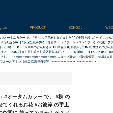
agram
PRODUCT
SCHOOL
WED
 #オータムカラー で、 #秋 の人気花材を集めました^ ^ #季節を感じさせてくれ
花のある毎日 #お家に花を飾る #花習慣 ・ ・ #ブーケ #ロングブーケ #花束 #フ
崎1Ｆ #アトレ川崎のお花屋さん #川崎花屋 #川崎駅花屋 #パリ生まれのお花屋さん #mo
007 神奈川県川崎市川崎区駅前本町26-1 アトレ川崎1F TEL&FAX:044-200-
゙す。 ・ ∞∞∞∞∞∞∞∞∞∞∞∞∞∞∞∞∞∞∞ スタッフ募集中 経験者優遇 未経験者
フルールアトレ川崎店 採用担当係宛 ∞∞∞∞∞∞∞∞∞∞∞∞∞∞∞∞∞∞∞ ・
 #オータムカラー で、 #秋 の
せてくれるお花 #お彼岸 の手土
空間に 飾ってみませんか？ #