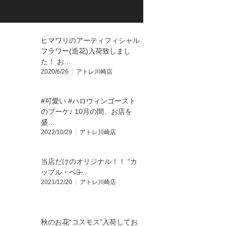
ヒマワリのアーティフィシャル
フラワー(造花)入荷致しまし
た！ お…
2020/6/26
アトレ川崎店
#可愛い #ハロウィンゴースト
のブーケ♪ 10月の間、お店を
盛…
2022/10/29
アトレ川崎店
当店だけのオリジナル！！ “カ
ップル・ベア̶…
2021/12/20
アトレ川崎店
秋のお花“コスモス”入荷してお