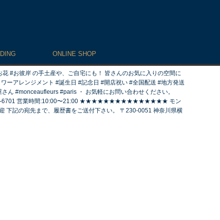
DING
ONLINE SHOP
るお花 #お彼岸 の手土産や、ご自宅にも！ 皆さんのお気に入りの空間に
ラワーアレンジメント #誕生日 #記念日 #開店祝い #全国配送 #地方発送
nceaufleurs #paris ・ お気軽にお問い合わせください。
6701 営業時間:10:00〜21:00 ★★★★★★★★★★★★★★★ モン
歓迎 下記の宛先まで、履歴書をご送付下さい。 〒230-0051 神奈川県横