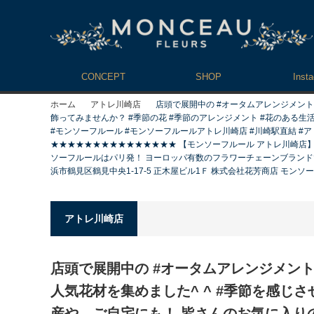
CONCEPT
SHOP
Inst
ホーム
アトレ川崎店
店頭で展開中の #オータムアレンジメント♪
飾ってみませんか？ #季節の花 #季節のアレンジメント #花のある生活 #
#モンソーフルール #モンソーフルールアトレ川崎店 #川崎駅直結 #アトレ川
★★★★★★★★★★★★★★★ 【モンソーフルール アトレ川崎店】 〒210-0
ソーフルールはパリ発！ ヨーロッパ有数のフラワーチェーンブランドて
浜市鶴見区鶴見中央1-17-5 正木屋ビル1Ｆ 株式会社花芳商店 モンソー
アトレ川崎店
店頭で展開中の #オータムアレンジメント♪
人気花材を集めました^ ^ #季節を感じさ
産や、ご自宅にも！ 皆さんのお気に入りの