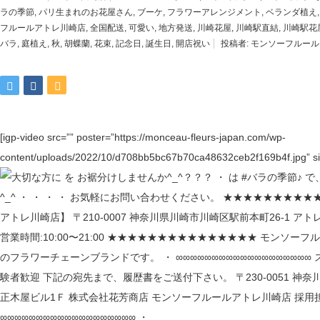
ラの季節
,
パリ生まれのお花屋さん
,
ブーケ
,
フラワーアレンジメント
,
ベランダ植え
フルールアトレ川崎店
,
全国配送
,
可愛い
,
地方発送
,
川崎花屋
,
川崎駅直結
,
川崎駅花
バラ
,
庭植え
,
秋
,
胡蝶蘭
,
花束
,
記念日
,
誕生日
,
開店祝い
投稿者:
モンソーフルール
[igp-video src=”” poster=”https://monceau-fleurs-japan.com/wp-
content/uploads/2022/10/d708bb5bc67b70ca48632ceb2f169b4f.jpg” si