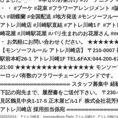
・ ・ #ブーケ #花束 #フラワーアレンジメント #
い #胡蝶蘭 #全国配送 #地方発送 #モンソーフル
アトレ川崎店 #川崎駅直結 #アトレ川崎1Ｆ #ア
崎花屋 #川崎駅花屋 #パリ生まれのお花屋さん #moncea
・ お気軽にお問い合わせください。 ★★★★★
【モンソーフルール アトレ川崎店】 〒210-000
駅前本町26-1 アトレ川崎1F TEL&FAX:044-200-6
21:00 ★★★★★★★★★★★★★★★ モンソー
ーロッパ有数のフラワーチェーンブランドです。
∞∞∞∞∞∞∞∞∞∞∞∞∞∞∞∞∞∞∞ スタッフ募集中
下記の宛先まで、履歴書をご送付下さい。 〒230-
見区鶴見中央1-17-5 正木屋ビル1Ｆ 株式会社花
アトレ川崎店 採用担当係宛 ∞∞∞∞∞∞∞∞∞∞∞∞∞∞
2022/10/14
アトレ川崎店
monceaufleurs
,
Paris
,
アトレ川崎1Ｆ
,
アトレ川崎の