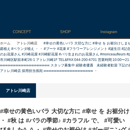
CONCEPT
SHOP
Instagram
ホーム
アトレ川崎店
#幸せの黄色いバラ 大切な方に #幸せ を お裾分けしません
庭植え #ベランダ植え ・ ・ #ブーケ #花束 #フラワーアレンジメント #誕生日 #
のお花屋さん #川崎花屋 #川崎駅花屋 #パリ生まれのお花屋さん #monceaufleur
市川崎区駅前本町26-1 アトレ川崎1F TEL&FAX:044-200-6701 営業時間:1
∞∞∞∞∞∞∞∞∞∞∞∞∞∞∞∞∞∞∞ スタッフ募集中 経験者優遇 未経験者歓迎 下記の
アトレ川崎店 採用担当係宛 ∞∞∞∞∞∞∞∞∞∞∞∞∞∞∞∞∞∞∞ ・
アトレ川崎店
#幸せの黄色いバラ 大切な方に #幸せ を お裾分
・ #秋 は #バラの季節♪ #カラフル で、 #可愛
びました^_^ ・ #幸せのお裾分け #ガーデニング