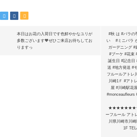
本日はお花の入荷日です色鮮やかなユリが
#秋 は #バラの
多数ございます🧡ぜひご来店お待ちしてお
い #ミニバラ が
りますっ
ガーデニング #
#ブーケ #花束
誕生日 #記念日 
送 #地方発送 
フルールアトレ川
川崎1Ｆ #アト
屋 #川崎駅花
#monceaufleu
★★★★★★★
ーフルール アトレ川
川県川崎市川崎区
1F TEL