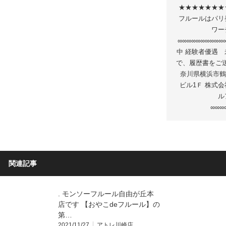
★★★★★★★
フルールはパリ
ワー
∞∞∞∞∞∞∞∞∞
中 経験者優遇 
で、履歴書をご送付
奈川県横浜市鶴見
ビル1Ｆ 株式
ル
∞∞∞
関連記事
. モンソーフルール自由が丘本
店です 【おやこdeフルール】の
第…
2021/11/27
アトレ川崎店