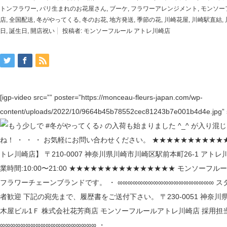
トンフラワー
,
パリ生まれのお花屋さん
,
ブーケ
,
フラワーアレンジメント
,
モンソー
店
,
全国配送
,
冬がやってくる
,
冬のお花
,
地方発送
,
季節の花
,
川崎花屋
,
川崎駅直結
,
日
,
誕生日
,
開店祝い
投稿者:
モンソーフルール アトレ川崎店
[igp-video src=”” poster=”https://monceau-fleurs-japan.com/wp-
content/uploads/2022/10/9664b45b78552cec81243b7e001b4d4e.jpg” s