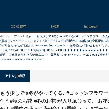
CONCEPT
SHOP
Instagram
ホーム
アトレ川崎店
もう少しで #冬がやってくる♪ #コットンフラワー の入荷
#花束 #フラワーアレンジメント #誕生日 #記念日 #開店祝い #胡蝶蘭 #全国配送
#パリ生まれのお花屋さん #monceaufleurs #paris ・ お気軽にお問い合わ
TEL&FAX:044-200-6701 営業時間:10:00〜21:00 ★★★★★★★★★★
優遇 未経験者歓迎 下記の宛先まで、履歴書をご送付下さい。 〒230-0051 神奈
∞∞∞∞∞∞∞∞∞∞∞∞∞∞∞∞∞∞∞ ・
アトレ川崎店
もう少しで #冬がやってくる♪ #コットンフラワ
^_^ #秋のお花 #冬のお花 が入り混じって、 お花
ね！ #季節の花 #お花が楽しい季節 ・ ・ #ブーケ