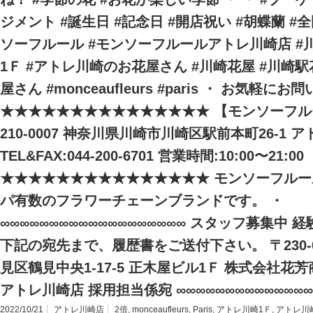
ジメント #誕生日 #記念日 #開店祝い #胡蝶蘭 #
ソーフルール #モンソーフルールアトレ川崎店 #
1Ｆ #アトレ川崎のお花屋さん #川崎花屋 #川崎
屋さん #monceaufleurs #paris ・ お気軽に
★★★★★★★★★★★★★★★ 【モンソーフル
210-0007 神奈川県川崎市川崎区駅前本町26-1 ア
TEL&FAX:044-200-6701 営業時間:10:00〜21:00
★★★★★★★★★★★★★★★ モンソーフルール
パ有数のフラワーチェーンブランドです。 ・
∞∞∞∞∞∞∞∞∞∞∞∞∞∞∞∞∞∞∞ スタッフ募集中
下記の宛先まで、履歴書をご送付下さい。 〒230-
見区鶴見中央1-17-5 正木屋ビル1Ｆ 株式会社花
アトレ川崎店 採用担当係宛 ∞∞∞∞∞∞∞∞∞∞∞∞∞∞
2022/10/21
アトレ川崎店
2倍
,
monceaufleurs
,
Paris
,
アトレ川崎1Ｆ
,
アトレ川