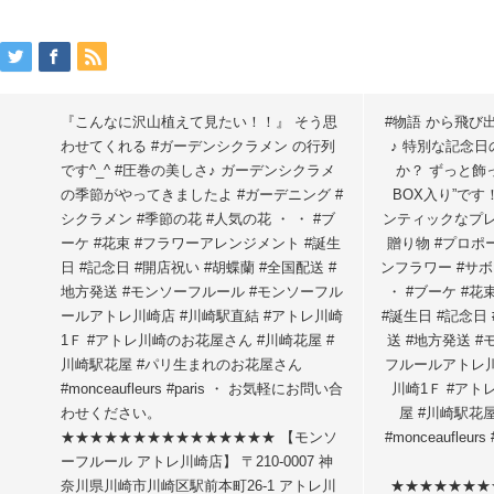
『こんなに沢山植えて見たい！！』 そう思
#物語 から飛び
わせてくれる #ガーデンシクラメン の行列
♪ 特別な記念日
です^_^ #圧巻の美しさ♪ ガーデンシクラメ
か？ ずっと飾
の季節がやってきましたよ #ガーデニング #
BOX入り”です
シクラメン #季節の花 #人気の花 ・ ・ #ブ
ンティックなプレ
ーケ #花束 #フラワーアレンジメント #誕生
贈り物 #プロポ
日 #記念日 #開店祝い #胡蝶蘭 #全国配送 #
ンフラワー #サボ
地方発送 #モンソーフルール #モンソーフル
・ #ブーケ #
ールアトレ川崎店 #川崎駅直結 #アトレ川崎
#誕生日 #記念日
1Ｆ #アトレ川崎のお花屋さん #川崎花屋 #
送 #地方発送 
川崎駅花屋 #パリ生まれのお花屋さん
フルールアトレ川
#monceaufleurs #paris ・ お気軽にお問い合
川崎1Ｆ #アト
わせください。
屋 #川崎駅花
★★★★★★★★★★★★★★★ 【モンソ
#monceaufleu
ーフルール アトレ川崎店】 〒210-0007 神
奈川県川崎市川崎区駅前本町26-1 アトレ川
★★★★★★★