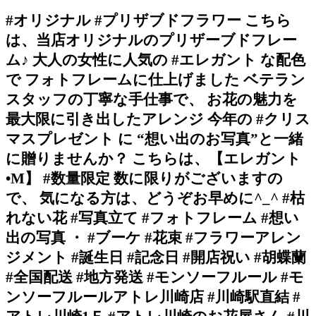
#オリジナル #プリザブドフラワー こちら
は、当店オリジナルのプリザーブドフレー
ム♪ 大人の女性に人気の #エレガント な配色
で フォトフレームに仕上げました ベテラン
スタッフの丁寧な手仕事で、 お花の魅力を
最大限に引き出したアレンジ 今年の #クリス
マスプレゼント に “想い出のお写真”と一緒
に贈りませんか？ こちらは、【エレガント
•M】 #数量限定 数に限りがございますの
で、 気になる方は、どうぞお早めに^_^ #枯
れない花 #写真立て #フォトフレーム #想い
出の写真 ・ #ブーケ #花束 #フラワーアレン
ジメント #誕生日 #記念日 #開店祝い #胡蝶蘭
#全国配送 #地方発送 #モンソーフルール #モ
ンソーフルールアトレ川崎店 #川崎駅直結 #