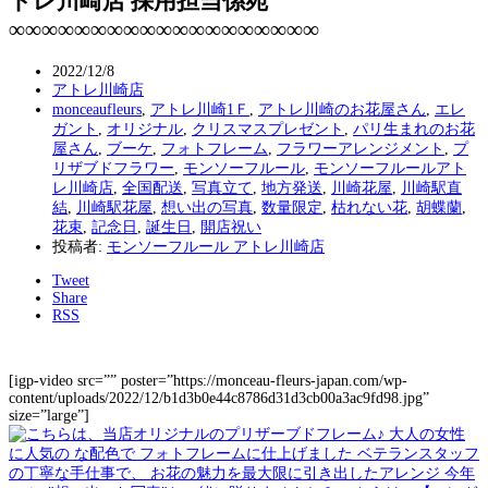
トレ川崎店 採用担当係宛
∞∞∞∞∞∞∞∞∞∞∞∞∞∞∞∞∞∞∞
2022/12/8
アトレ川崎店
monceaufleurs
,
アトレ川崎1Ｆ
,
アトレ川崎のお花屋さん
,
エレ
ガント
,
オリジナル
,
クリスマスプレゼント
,
パリ生まれのお花
屋さん
,
ブーケ
,
フォトフレーム
,
フラワーアレンジメント
,
プ
リザブドフラワー
,
モンソーフルール
,
モンソーフルールアト
レ川崎店
,
全国配送
,
写真立て
,
地方発送
,
川崎花屋
,
川崎駅直
結
,
川崎駅花屋
,
想い出の写真
,
数量限定
,
枯れない花
,
胡蝶蘭
,
花束
,
記念日
,
誕生日
,
開店祝い
投稿者:
モンソーフルール アトレ川崎店
Tweet
Share
RSS
[igp-video src=”” poster=”https://monceau-fleurs-japan.com/wp-
content/uploads/2022/12/b1d3b0e44c8786d31d3cb00a3ac9fd98.jpg”
size=”large”]