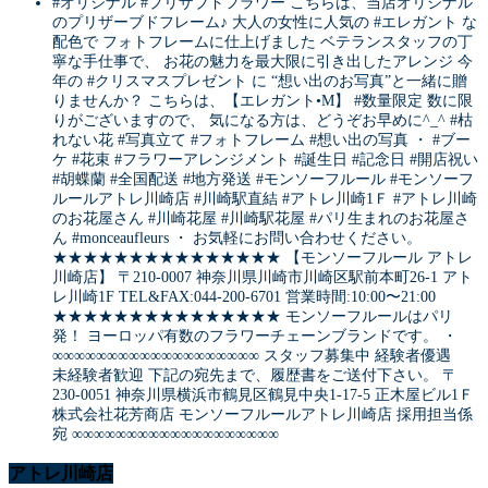
#オリジナル #プリザブドフラワー こちらは、当店オリジナル
のプリザーブドフレーム♪ 大人の女性に人気の #エレガント な
配色で フォトフレームに仕上げました ベテランスタッフの丁
寧な手仕事で、 お花の魅力を最大限に引き出したアレンジ 今
年の #クリスマスプレゼント に “想い出のお写真”と一緒に贈
りませんか？ こちらは、【エレガント•M】 #数量限定 数に限
りがございますので、 気になる方は、どうぞお早めに^_^ #枯
れない花 #写真立て #フォトフレーム #想い出の写真 ・ #ブー
ケ #花束 #フラワーアレンジメント #誕生日 #記念日 #開店祝い
#胡蝶蘭 #全国配送 #地方発送 #モンソーフルール #モンソーフ
ルールアトレ川崎店 #川崎駅直結 #アトレ川崎1Ｆ #アトレ川崎
のお花屋さん #川崎花屋 #川崎駅花屋 #パリ生まれのお花屋さ
ん #monceaufleurs ・ お気軽にお問い合わせください。
★★★★★★★★★★★★★★★ 【モンソーフルール アトレ
川崎店】 〒210-0007 神奈川県川崎市川崎区駅前本町26-1 アト
レ川崎1F TEL&FAX:044-200-6701 営業時間:10:00〜21:00
★★★★★★★★★★★★★★★ モンソーフルールはパリ
発！ ヨーロッパ有数のフラワーチェーンブランドです。 ・
∞∞∞∞∞∞∞∞∞∞∞∞∞∞∞∞∞∞∞ スタッフ募集中 経験者優遇
未経験者歓迎 下記の宛先まで、履歴書をご送付下さい。 〒
230-0051 神奈川県横浜市鶴見区鶴見中央1-17-5 正木屋ビル1Ｆ
株式会社花芳商店 モンソーフルールアトレ川崎店 採用担当係
宛 ∞∞∞∞∞∞∞∞∞∞∞∞∞∞∞∞∞∞∞
アトレ川崎店