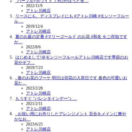
“パープル×ホワイト”♪ #心がほっと安…
2022/11/9
アトレ川崎店
リースにも、ディスプレイにも #アトレ川崎 #モンソーフルー
ル …
2019/12/4
アトレ川崎店
夏のお庭の定番 #マリーゴールド のお花 #和名 をご存知です
か…
2022/8/6
アトレ川崎店
はじめまして!＠モンソーフルールアトレ川崎店です季節のお
花やギフ…
2019/7/23
アトレ川崎店
. 春のお花のブーケ 明日は切花の入荷日です 春色の可愛いお
花た…
2023/2/28
アトレ川崎店
もうすぐ “バレンタインデー”♪ …
2021/2/11
アトレ川崎店
. お祝い用にお作りしたアレンジメント 百合をメインに爽や
かなお…
2023/6/25
アトレ川崎店