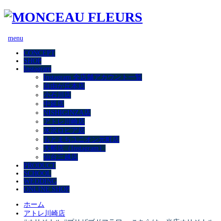
menu
CONCEPT
SHOP
Instagram
Instagram 全店舗アカウント一覧
自由が丘本店
小石川店
中延店
NISHIGINZA店
アトレ川崎店
水沢ロピア店
もとまちユニオン元町店
大船店（Instagram）
仙台三越店
PRODUCT
SCHOOL
WEDDING
ONLINE SHOP
ホーム
アトレ川崎店