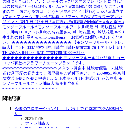
大限に引き出したアレンジ 今年の #クリスマスプレゼント に “想い
出のお写真”と一緒に贈りませんか？ #数量限定 数に限りがございま
すので、 気になる方は、どうぞお早めに^_^ #枯れない花 #写真立て
#フォトフレーム #想い出の写真 ・ #ブーケ #花束 #フラワーアレン
ジメント #誕生日 #記念日 #開店祝い #胡蝶蘭 #全国配送 #地方発送 #
モンソーフルール #モンソーフルールアトレ川崎店 #川崎駅直結 #ア
トレ川崎1Ｆ #アトレ川崎のお花屋さん #川崎花屋 #川崎駅花屋 #パリ
生まれのお花屋さん #monceaufleurs ・ お気軽にお問い合わせくださ
い。 ★★★★★★★★★★★★★★★ 【モンソーフルール アトレ川
崎店】 〒210-0007 神奈川県川崎市川崎区駅前本町26-1 アトレ川崎1F
TEL&FAX:044-200-6701 営業時間:10:00〜21:00
★★★★★★★★★★★★★★★ モンソーフルールはパリ発！ ヨー
ロッパ有数のフラワーチェーンブランドです。 ・
∞∞∞∞∞∞∞∞∞∞∞∞∞∞∞∞∞∞∞ スタッフ募集中 経験者優遇 未経験
者歓迎 下記の宛先まで、履歴書をご送付下さい。 〒230-0051 神奈川
県横浜市鶴見区鶴見中央1-17-5 正木屋ビル1Ｆ 株式会社花芳商店 モ
ンソーフルールアトレ川崎店 採用担当係宛
∞∞∞∞∞∞∞∞∞∞∞∞∞∞∞∞∞∞∞
関連記事
今週のプロモーションは… 【バラ】です ③本で税込539円と
大…
2021/11/15
アトレ川崎店