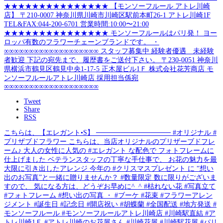
Tweet
Share
RSS
こちらは、【エレガント•S】 ─────────────── #オリジナル #
プリザブドフラワー こちらは、当店オリジナルのプリザーブドフレ
ーム♪ 大人の女性に人気の #エレガント な配色で フォトフレームに
仕上げました ベテランスタッフの丁寧な手仕事で、 お花の魅力を最
大限に引き出したアレンジ 今年の #クリスマスプレゼント に “想い
出のお写真”と一緒に贈りませんか？ #数量限定 数に限りがございま
すので、 気になる方は、どうぞお早めに^_^ #枯れない花 #写真立て
#フォトフレーム #想い出の写真 ・ #ブーケ #花束 #フラワーアレン
ジメント #誕生日 #記念日 #開店祝い #胡蝶蘭 #全国配送 #地方発送 #
モンソーフルール #モンソーフルールアトレ川崎店 #川崎駅直結 #ア
トレ川崎1Ｆ #アトレ川崎のお花屋さん #川崎花屋 #川崎駅花屋 #パリ