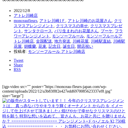
2022/12/8
アトレ川崎店
monceaufleurs
,
アトレ川崎1Ｆ
,
アトレ川崎のお花屋さん
,
クリ
スマスアレンジメント
,
クリスマスの幸せ
,
クリスマスプレゼ
ント
,
サンタクロース
,
パリ生まれのお花屋さん
,
ブーケ
,
フラ
ワーアレンジメント
,
モンソーフルール
,
モンソーフルールア
トレ川崎店
,
全国配送
,
地方発送
,
川崎花屋
,
川崎駅直結
,
川崎駅
花屋
,
胡蝶蘭
,
花束
,
記念日
,
誕生日
,
開店祝い
投稿者:
モンソーフルール アトレ川崎店
Tweet
Share
RSS
[igp-video src=”” poster=”https://monceau-fleurs-japan.com/wp-
content/uploads/2022/12/a3b83f8f2e427edd6970085623337ef8.jpg”
size=”large”]