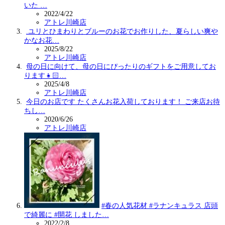
いた …
2022/4/22
アトレ川崎店
.ユリとひまわりとブルーのお花でお作りした、夏らしい爽や
かなお花…
2025/8/22
アトレ川崎店
母の日に向けて、母の日にぴったりのギフトをご用意してお
ります👧🏻…
2025/4/8
アトレ川崎店
今日のお店です️ たくさんお花入荷しております！ ご来店お待
ちし…
2020/6/26
アトレ川崎店
#春の人気花材 #ラナンキュラス 店頭
で綺麗に #開花 しました…
2022/2/8