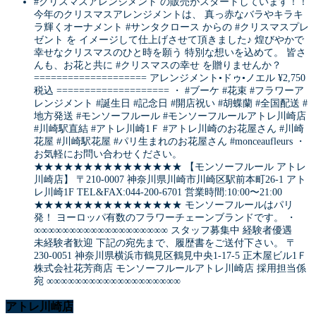
#クリスマスアレンジメント の販売がスタートしています！！
今年のクリスマスアレンジメントは、 真っ赤なバラやキラキ
ラ輝くオーナメント #サンタクロース からの #クリスマスプレ
ゼント を イメージして仕上げさせて頂きました♪ 煌びやかで
幸せなクリスマスのひと時を願う 特別な想いを込めて。 皆さ
んも、お花と共に #クリスマスの幸せ を贈りませんか？
==================== アレンジメント•ドゥ•ノエル ¥2,750
税込 ==================== ・ #ブーケ #花束 #フラワーア
レンジメント #誕生日 #記念日 #開店祝い #胡蝶蘭 #全国配送 #
地方発送 #モンソーフルール #モンソーフルールアトレ川崎店
#川崎駅直結 #アトレ川崎1Ｆ #アトレ川崎のお花屋さん #川崎
花屋 #川崎駅花屋 #パリ生まれのお花屋さん #monceaufleurs ・
お気軽にお問い合わせください。
★★★★★★★★★★★★★★★ 【モンソーフルール アトレ
川崎店】 〒210-0007 神奈川県川崎市川崎区駅前本町26-1 アト
レ川崎1F TEL&FAX:044-200-6701 営業時間:10:00〜21:00
★★★★★★★★★★★★★★★ モンソーフルールはパリ
発！ ヨーロッパ有数のフラワーチェーンブランドです。 ・
∞∞∞∞∞∞∞∞∞∞∞∞∞∞∞∞∞∞∞ スタッフ募集中 経験者優遇
未経験者歓迎 下記の宛先まで、履歴書をご送付下さい。 〒
230-0051 神奈川県横浜市鶴見区鶴見中央1-17-5 正木屋ビル1Ｆ
株式会社花芳商店 モンソーフルールアトレ川崎店 採用担当係
宛 ∞∞∞∞∞∞∞∞∞∞∞∞∞∞∞∞∞∞∞
アトレ川崎店