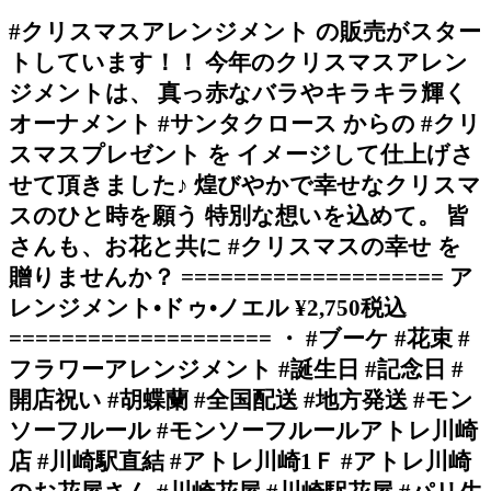
#クリスマスアレンジメント の販売がスター
トしています！！ 今年のクリスマスアレン
ジメントは、 真っ赤なバラやキラキラ輝く
オーナメント #サンタクロース からの #クリ
スマスプレゼント を イメージして仕上げさ
せて頂きました♪ 煌びやかで幸せなクリスマ
スのひと時を願う 特別な想いを込めて。 皆
さんも、お花と共に #クリスマスの幸せ を
贈りませんか？ ==================== ア
レンジメント•ドゥ•ノエル ¥2,750税込
==================== ・ #ブーケ #花束 #
フラワーアレンジメント #誕生日 #記念日 #
開店祝い #胡蝶蘭 #全国配送 #地方発送 #モン
ソーフルール #モンソーフルールアトレ川崎
店 #川崎駅直結 #アトレ川崎1Ｆ #アトレ川崎