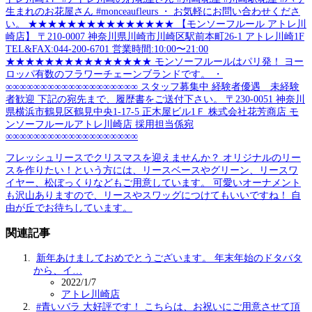
生まれのお花屋さん #monceaufleurs ・ お気軽にお問い合わせくださ
い。 ★★★★★★★★★★★★★★★ 【モンソーフルール アトレ川
崎店】 〒210-0007 神奈川県川崎市川崎区駅前本町26-1 アトレ川崎1F
TEL&FAX:044-200-6701 営業時間:10:00〜21:00
★★★★★★★★★★★★★★★ モンソーフルールはパリ発！ ヨー
ロッパ有数のフラワーチェーンブランドです。 ・
∞∞∞∞∞∞∞∞∞∞∞∞∞∞∞∞∞∞∞ スタッフ募集中 経験者優遇 未経験
者歓迎 下記の宛先まで、履歴書をご送付下さい。 〒230-0051 神奈川
県横浜市鶴見区鶴見中央1-17-5 正木屋ビル1Ｆ 株式会社花芳商店 モ
ンソーフルールアトレ川崎店 採用担当係宛
∞∞∞∞∞∞∞∞∞∞∞∞∞∞∞∞∞∞∞
フレッシュリースでクリスマスを迎えませんか？ オリジナルのリー
スを作りたい！という方には、リースベースやグリーン、リースワ
イヤー、松ぼっくりなどもご用意しています。 可愛いオーナメント
も沢山ありますので、リースやスワッグにつけてもいいですね！ 自
由が丘でお待ちしています。
関連記事
新年あけましておめでとうございます。 年末年始のドタバタ
から、イ…
2022/1/7
アトレ川崎店
#青いバラ 大好評です！ こちらは、お祝いにご用意させて頂