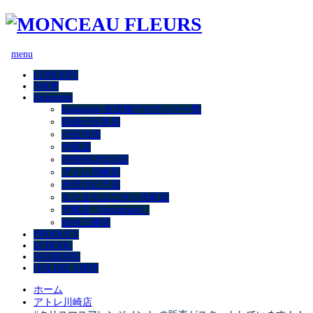
menu
CONCEPT
SHOP
Instagram
Instagram 全店舗アカウント一覧
自由が丘本店
小石川店
中延店
NISHIGINZA店
アトレ川崎店
水沢ロピア店
もとまちユニオン元町店
大船店（Instagram）
仙台三越店
PRODUCT
SCHOOL
WEDDING
ONLINE SHOP
ホーム
アトレ川崎店