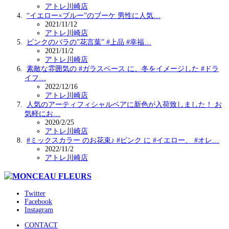
アトレ川崎店
“イエロー×ブルー”のブーケ 男性に人気…
2021/11/12
アトレ川崎店
ピンクのバラの”花言葉” #上品 #幸福…
2021/11/2
アトレ川崎店
素敵な雰囲気の #ガラスベース に、冬をイメージした #ドラ
イフ…
2022/12/16
アトレ川崎店
人気のアーティフィシャルベアに新色が入荷致しました！ お
気軽にお…
2020/2/25
アトレ川崎店
#ミックスカラー のお花束♪ #ピンク に #イエロー、 #オレ…
2022/11/2
アトレ川崎店
Twitter
Facebook
Instagram
CONTACT