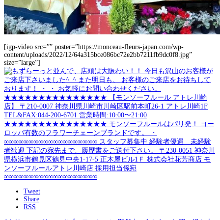
[igp-video src=”” poster=”https://monceau-fleurs-japan.com/wp-
content/uploads/2022/12/64a315bce086bc72e2bb7211fb9dc0f8.jpg”
size=”large”]
Tweet
Share
RSS