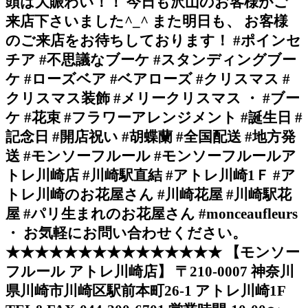
頭は大賑わい！！ 今日も沢山のお客様がご
来店下さいました^_^ また明日も、 お客様
のご来店をお待ちしております！ #ポインセ
チア #不思議なブーケ #スタンディングブー
ケ #ローズベア #ベアローズ #クリスマス #
クリスマス装飾 #メリークリスマス ・ #ブー
ケ #花束 #フラワーアレンジメント #誕生日 #
記念日 #開店祝い #胡蝶蘭 #全国配送 #地方発
送 #モンソーフルール #モンソーフルールア
トレ川崎店 #川崎駅直結 #アトレ川崎1Ｆ #ア
トレ川崎のお花屋さん #川崎花屋 #川崎駅花
屋 #パリ生まれのお花屋さん #monceaufleurs
・ お気軽にお問い合わせください。
★★★★★★★★★★★★★★★ 【モンソー
フルール アトレ川崎店】 〒210-0007 神奈川
県川崎市川崎区駅前本町26-1 アトレ川崎1F