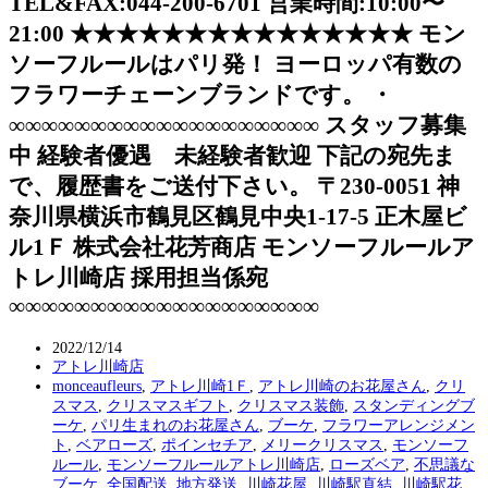
TEL&FAX:044-200-6701 営業時間:10:00〜
21:00 ★★★★★★★★★★★★★★★ モン
ソーフルールはパリ発！ ヨーロッパ有数の
フラワーチェーンブランドです。 ・
∞∞∞∞∞∞∞∞∞∞∞∞∞∞∞∞∞∞∞ スタッフ募集
中 経験者優遇 未経験者歓迎 下記の宛先ま
で、履歴書をご送付下さい。 〒230-0051 神
奈川県横浜市鶴見区鶴見中央1-17-5 正木屋ビ
ル1Ｆ 株式会社花芳商店 モンソーフルールア
トレ川崎店 採用担当係宛
∞∞∞∞∞∞∞∞∞∞∞∞∞∞∞∞∞∞∞
2022/12/14
アトレ川崎店
monceaufleurs
,
アトレ川崎1Ｆ
,
アトレ川崎のお花屋さん
,
クリ
スマス
,
クリスマスギフト
,
クリスマス装飾
,
スタンディングブ
ーケ
,
パリ生まれのお花屋さん
,
ブーケ
,
フラワーアレンジメン
ト
,
ベアローズ
,
ポインセチア
,
メリークリスマス
,
モンソーフ
ルール
,
モンソーフルールアトレ川崎店
,
ローズベア
,
不思議な
ブーケ
,
全国配送
,
地方発送
,
川崎花屋
,
川崎駅直結
,
川崎駅花