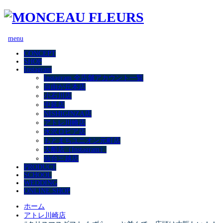
menu
CONCEPT
SHOP
Instagram
Instagram 全店舗アカウント一覧
自由が丘本店
小石川店
中延店
NISHIGINZA店
アトレ川崎店
水沢ロピア店
もとまちユニオン元町店
大船店（Instagram）
仙台三越店
PRODUCT
SCHOOL
WEDDING
ONLINE SHOP
ホーム
アトレ川崎店