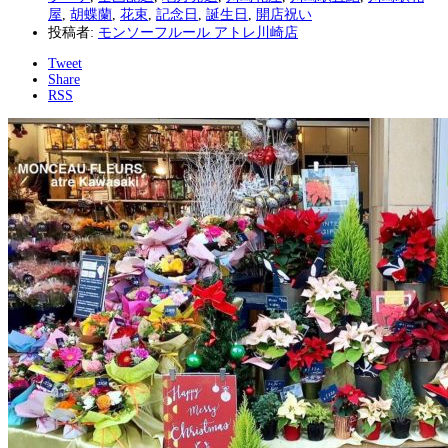
屋
,
胡蝶蘭
,
花束
,
記念日
,
誕生日
,
開店祝い
投稿者:
モンソーフルール アトレ川崎店
Tweet
Share
RSS