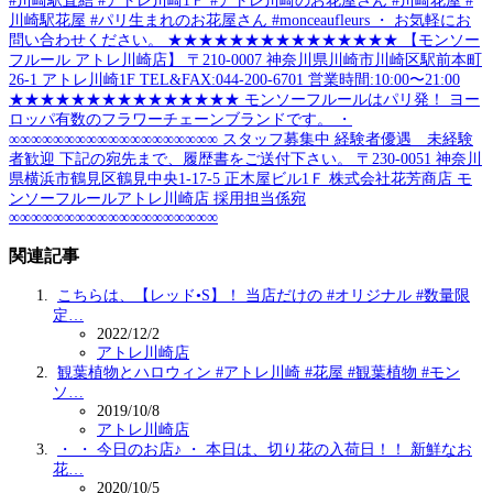
#川崎駅直結 #アトレ川崎1Ｆ #アトレ川崎のお花屋さん #川崎花屋 #
川崎駅花屋 #パリ生まれのお花屋さん #monceaufleurs ・ お気軽にお
問い合わせください。 ★★★★★★★★★★★★★★★ 【モンソー
フルール アトレ川崎店】 〒210-0007 神奈川県川崎市川崎区駅前本町
26-1 アトレ川崎1F TEL&FAX:044-200-6701 営業時間:10:00〜21:00
★★★★★★★★★★★★★★★ モンソーフルールはパリ発！ ヨー
ロッパ有数のフラワーチェーンブランドです。 ・
∞∞∞∞∞∞∞∞∞∞∞∞∞∞∞∞∞∞∞ スタッフ募集中 経験者優遇 未経験
者歓迎 下記の宛先まで、履歴書をご送付下さい。 〒230-0051 神奈川
県横浜市鶴見区鶴見中央1-17-5 正木屋ビル1Ｆ 株式会社花芳商店 モ
ンソーフルールアトレ川崎店 採用担当係宛
∞∞∞∞∞∞∞∞∞∞∞∞∞∞∞∞∞∞∞
関連記事
こちらは、【レッド•S】！ 当店だけの #オリジナル #数量限
定…
2022/12/2
アトレ川崎店
観葉植物とハロウィン #アトレ川崎 #花屋 #観葉植物 #モン
ソ…
2019/10/8
アトレ川崎店
・ ・ 今日のお店♪ ・ 本日は、切り花の入荷日！！ 新鮮なお
花…
2020/10/5