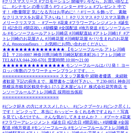
#クリスマスリース #プロモーション 開催中♪ 今なら、お買い得な上
に、 #シナモン の香り漂う #ウィンター #サシェ #プレゼント 中で
す！ #数量限定 気になる方はお早めに^_^ #リース を飾って、 素敵
なクリスマスをお迎え下さいね！！ #クリスマス #クリスマス装飾 #
メリークリスマス ・ #ブーケ #花束 #フラワーアレンジメント #誕生
日 #記念日 #開店祝い #胡蝶蘭 #全国配送 #地方発送 #モンソーフルー
ル #モンソーフルールアトレ川崎店 #川崎駅直結 #アトレ川崎1Ｆ #ア
トレ川崎のお花屋さん #川崎花屋 #川崎駅花屋 #パリ生まれのお花屋
さん #monceaufleurs ・ お気軽にお問い合わせください。
★★★★★★★★★★★★★★★ 【モンソーフルール アトレ川崎
店】 〒210-0007 神奈川県川崎市川崎区駅前本町26-1 アトレ川崎1F
TEL&FAX:044-200-6701 営業時間:10:00〜21:00
★★★★★★★★★★★★★★★ モンソーフルールはパリ発！ ヨー
ロッパ有数のフラワーチェーンブランドです。 ・
∞∞∞∞∞∞∞∞∞∞∞∞∞∞∞∞∞∞∞ スタッフ募集中 経験者優遇 未経験
者歓迎 下記の宛先まで、履歴書をご送付下さい。 〒230-0051 神奈川
県横浜市鶴見区鶴見中央1-17-5 正木屋ビル1Ｆ 株式会社花芳商店 モ
ンソーフルールアトレ川崎店 採用担当係宛
∞∞∞∞∞∞∞∞∞∞∞∞∞∞∞∞∞∞∞
#ピンク好き の方にオススメしたい、 #ピンクブーケ♪ #ピンク尽くし
です！ ピンクって、本当に #ハッピー をくれる色ですよね ^_^ 写真
を見ているだけでも、そんな気がしてきませんか？ ・ #ブーケ #花束
#フラワーアレンジメント #誕生日 #記念日 #開店祝い #胡蝶蘭 #全国
配送 #地方発送 #モンソーフルール #モンソーフルールアトレ川崎店