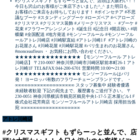
#クリスマスギフト もずらーっと並んで、店頭は大賑わい！！
今日も沢山のお客様がご来店下さいました^_^ また明日も、
お客様のご来店をお待ちしております！ #ポインセチア #不思
議なブーケ #スタンディングブーケ #ローズベア #ベアローズ
#クリスマス #クリスマス装飾 #メリークリスマス ・ #ブーケ #
花束 #フラワーアレンジメント #誕生日 #記念日 #開店祝い #胡
蝶蘭 #全国配送 #地方発送 #モンソーフルール #モンソーフル
ールアトレ川崎店 #川崎駅直結 #アトレ川崎1Ｆ #アトレ川崎の
お花屋さん #川崎花屋 #川崎駅花屋 #パリ生まれのお花屋さん
#monceaufleurs ・ お気軽にお問い合わせください。
★★★★★★★★★★★★★★★ 【モンソーフルール アトレ
川崎店】 〒210-0007 神奈川県川崎市川崎区駅前本町26-1 アト
レ川崎1F TEL&FAX:044-200-6701 営業時間:10:00〜21:00
★★★★★★★★★★★★★★★ モンソーフルールはパリ
発！ ヨーロッパ有数のフラワーチェーンブランドです。 ・
∞∞∞∞∞∞∞∞∞∞∞∞∞∞∞∞∞∞∞ スタッフ募集中 経験者優遇
未経験者歓迎 下記の宛先まで、履歴書をご送付下さい。 〒
230-0051 神奈川県横浜市鶴見区鶴見中央1-17-5 正木屋ビル1Ｆ
株式会社花芳商店 モンソーフルールアトレ川崎店 採用担当係
宛 ∞∞∞∞∞∞∞∞∞∞∞∞∞∞∞∞∞∞∞
アトレ川崎店
#クリスマスギフト もずらーっと並んで、店