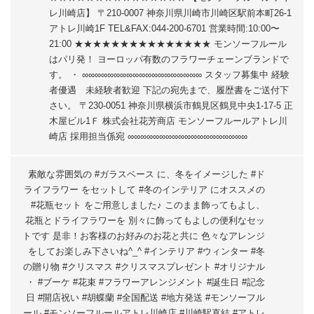
レ川崎店】 〒210-0007 神奈川県川崎市川崎区駅前本町26-1
アトレ川崎1F TEL&FAX:044-200-6701 営業時間:10:00〜
21:00 ★★★★★★★★★★★★★★★ モンソーフルール
はパリ発！ ヨーロッパ有数のフラワーチェーンブランドで
す。 ・ ∞∞∞∞∞∞∞∞∞∞∞∞∞∞∞∞∞∞∞ スタッフ募集中 経験
者優遇 未経験者歓迎 下記の宛先まで、履歴書をご送付下
さい。 〒230-0051 神奈川県横浜市鶴見区鶴見中央1-17-5 正
木屋ビル1Ｆ 株式会社花芳商店 モンソーフルールアトレ川
崎店 採用担当係宛 ∞∞∞∞∞∞∞∞∞∞∞∞∞∞∞∞∞∞∞
素敵な雰囲気の #ガラスベース に、冬をイメージした #ド
ライフラワー をセットして #冬のインテリア にオススメの
#花瓶セット をご用意しました♪ このまま飾ってもよし、
花瓶とドライフラワーを 別々に飾ってもよしの便利なセッ
トです 是非！お客様のお好みのお花と共に 色々なアレンジ
をしてお楽しみ下さいね^_^ #インテリア #ウィンター #冬
の贈り物 #クリスマス #クリスマスプレゼント #オリジナル
・ #ブーケ #花束 #フラワーアレンジメント #誕生日 #記念
日 #開店祝い #胡蝶蘭 #全国配送 #地方発送 #モンソーフル
ール #モンソーフルールアトレ川崎店 #川崎駅直結 #アトレ