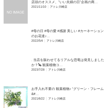
店頭のオススメ、”いい夫婦の日”企画の商…
2021/11/10
アトレ川崎店
#母の日 #母の愛 #感謝 美しい #カーネーション
のお花達♪…
2022/5/4
アトレ川崎店
. 当店を賑わせてるリアルな恐竜は発見しました
か？🦕 観葉植物コ…
2023/7/28
アトレ川崎店
お手入れ不要の 観葉植物♪ “グリーン・フレーム
&#…
2021/6/22
アトレ川崎店