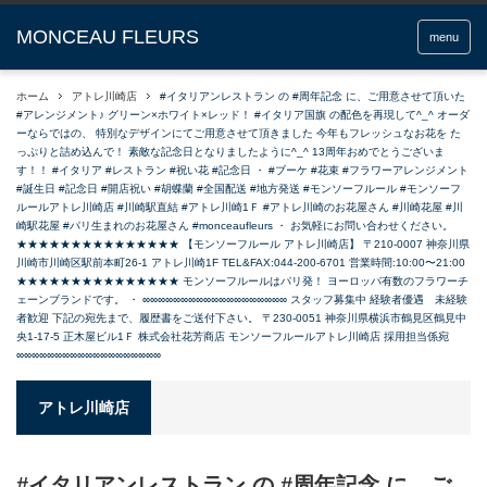
menu
ホーム
アトレ川崎店
#イタリアンレストラン の #周年記念 に、ご用意させて頂いた
#アレンジメント♪ グリーン×ホワイト×レッド！ #イタリア国旗 の配色を再現して^_^ オーダ
ーならではの、 特別なデザインにてご用意させて頂きました 今年もフレッシュなお花を た
っぷりと詰め込んで！ 素敵な記念日となりましたように^_^ 13周年おめでとうございま
す！！ #イタリア #レストラン #祝い花 #記念日 ・ #ブーケ #花束 #フラワーアレンジメント
#誕生日 #記念日 #開店祝い #胡蝶蘭 #全国配送 #地方発送 #モンソーフルール #モンソーフ
ルールアトレ川崎店 #川崎駅直結 #アトレ川崎1Ｆ #アトレ川崎のお花屋さん #川崎花屋 #川
崎駅花屋 #パリ生まれのお花屋さん #monceaufleurs ・ お気軽にお問い合わせください。
★★★★★★★★★★★★★★★ 【モンソーフルール アトレ川崎店】 〒210-0007 神奈川県
川崎市川崎区駅前本町26-1 アトレ川崎1F TEL&FAX:044-200-6701 営業時間:10:00〜21:00
★★★★★★★★★★★★★★★ モンソーフルールはパリ発！ ヨーロッパ有数のフラワーチ
ェーンブランドです。 ・ ∞∞∞∞∞∞∞∞∞∞∞∞∞∞∞∞∞∞∞ スタッフ募集中 経験者優遇 未経験
者歓迎 下記の宛先まで、履歴書をご送付下さい。 〒230-0051 神奈川県横浜市鶴見区鶴見中
央1-17-5 正木屋ビル1Ｆ 株式会社花芳商店 モンソーフルールアトレ川崎店 採用担当係宛
∞∞∞∞∞∞∞∞∞∞∞∞∞∞∞∞∞∞∞
アトレ川崎店
#イタリアンレストラン の #周年記念 に、ご