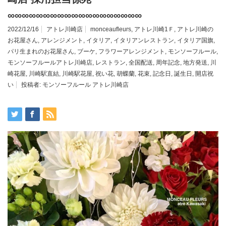
∞∞∞∞∞∞∞∞∞∞∞∞∞∞∞∞∞∞∞
2022/12/16
アトレ川崎店
monceaufleurs
,
アトレ川崎1Ｆ
,
アトレ川崎の
お花屋さん
,
アレンジメント
,
イタリア
,
イタリアンレストラン
,
イタリア国旗
,
パリ生まれのお花屋さん
,
ブーケ
,
フラワーアレンジメント
,
モンソーフルール
,
モンソーフルールアトレ川崎店
,
レストラン
,
全国配送
,
周年記念
,
地方発送
,
川
崎花屋
,
川崎駅直結
,
川崎駅花屋
,
祝い花
,
胡蝶蘭
,
花束
,
記念日
,
誕生日
,
開店祝
い
投稿者:
モンソーフルール アトレ川崎店