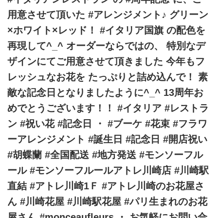
用意させて頂いた #アレンジメント♪ グリーン
×ホワイト×レッド！ #イタリア国旗 の配色を
再現して^_^ オーダーならではの、 特別なデ
ザインにてご用意させて頂きました 今年もフ
レッシュなお花を たっぷりと詰め込んで！ 素
敵な記念日となりましたように^_^ 13周年お
めでとうございます！！ #イタリア #レストラ
ン #祝い花 #記念日 ・ #ブーケ #花束 #フラワ
ーアレンジメント #誕生日 #記念日 #開店祝い
#胡蝶蘭 #全国配送 #地方発送 #モンソーフル
ール #モンソーフルールアトレ川崎店 #川崎駅
直結 #アトレ川崎1Ｆ #アトレ川崎のお花屋さ
ん #川崎花屋 #川崎駅花屋 #パリ生まれのお花
屋さん #monceaufleurs ・ お気軽にお問い合