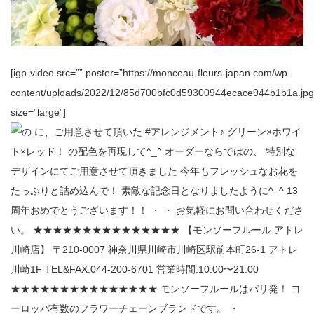
[igp-video src=”” poster=”https://monceau-fleurs-japan.com/wp-
content/uploads/2022/12/85d700bfc0d59300944ecace944b1b1a.jpg
size=”large”]