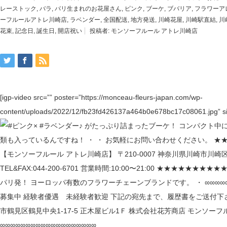
レーストック
,
バラ
,
パリ生まれのお花屋さん
,
ピンク
,
ブーケ
,
ブバリア
,
フラワーア
ーフルールアトレ川崎店
,
ラベンダー
,
全国配送
,
地方発送
,
川崎花屋
,
川崎駅直結
,
川
花束
,
記念日
,
誕生日
,
開店祝い
投稿者:
モンソーフルール アトレ川崎店
[igp-video src=”” poster=”https://monceau-fleurs-japan.com/wp-
content/uploads/2022/12/fb23fd426137a464b0e678bc17c08061.jpg” si