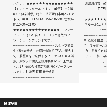
ださい。 ★★★★★★★★★★★★★★★
川県川崎市川崎区
【モンソーフルール アトレ川崎店】 〒210-
1F TEL
0007 神奈川県川崎市川崎区駅前本町26-1 ア
トレ川崎1F TEL&FAX:044-200-6701 営業時
★★★★★★★
間:10:00〜21:00
フルールはパリ
★★★★★★★★★★★★★★★ モンソー
ワー
フルールはパリ発！ ヨーロッパ有数のフラ
∞∞∞∞∞∞∞∞∞
ワーチェーンブランドです。 ・
中 経験者優遇 
∞∞∞∞∞∞∞∞∞∞∞∞∞∞∞∞∞∞∞ スタッフ募集
で、履歴書をご送付
中 経験者優遇 未経験者歓迎 下記の宛先ま
奈川県横浜市鶴見
で、履歴書をご送付下さい。 〒230-0051 神
ビル1Ｆ 株式
奈川県横浜市鶴見区鶴見中央1-17-5 正木屋
ル
ビル1Ｆ 株式会社花芳商店 モンソーフルー
∞
ルアトレ川崎店 採用担当係宛
∞∞∞∞∞∞∞∞∞∞∞∞∞∞∞∞∞∞∞
関連記事