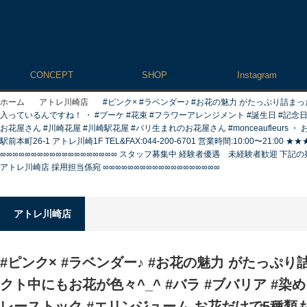
CONCEPT
SHOP
Instagram
ホーム
アトレ川崎店
#ピンク× #ラベンダー♪ #お花の魅力 がたっぷり詰ま
入っているんですね！ ・ #ブーケ #花束 #フラワーアレンジメント #誕生日 #記念
お花屋さん #川崎花屋 #川崎駅花屋 #パリ生まれのお花屋さん #monceaufleur
駅前本町26-1 アトレ川崎1F TEL&FAX:044-200-6701 営業時間:10:00〜
∞∞∞∞∞∞∞∞∞∞∞∞∞∞∞∞∞∞∞ スタッフ募集中 経験者優遇 未経験者歓迎 下記の
アトレ川崎店 採用担当係宛 ∞∞∞∞∞∞∞∞∞∞∞∞∞∞∞∞∞∞∞
アトレ川崎店
#ピンク× #ラベンダー♪ #お花の魅力 がたっぷ
クト中にもお花が色々^_^ #バラ #ブバリア #染
レーストック #エリンジューム お花だけで5種