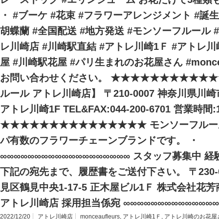
・ #ブーケ #花束 #フラワーアレンジメント #誕生
胡蝶蘭 #全国配送 #地方発送 #モンソーフルール
レ川崎店 #川崎駅直結 #アトレ川崎1Ｆ #アトレ
屋 #川崎駅花屋 #パリ生まれのお花屋さん #moncea
お問い合わせください。 ★★★★★★★★★★★
ルール アトレ川崎店】 〒210-0007 神奈川県川
アトレ川崎1F TEL&FAX:044-200-6701 営業時間:1
★★★★★★★★★★★★★★★ モンソーフルール
パ有数のフラワーチェーンブランドです。 ・
∞∞∞∞∞∞∞∞∞∞∞∞∞∞∞∞∞∞∞ スタッフ募集中
下記の宛先まで、履歴書をご送付下さい。 〒230-
見区鶴見中央1-17-5 正木屋ビル1Ｆ 株式会社花
アトレ川崎店 採用担当係宛 ∞∞∞∞∞∞∞∞∞∞∞∞∞∞
2022/12/20
アトレ川崎店
monceaufleurs
,
アトレ川崎1Ｆ
,
アトレ川崎のお花屋