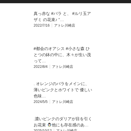
真っ赤な #バラ と、 #ルリ玉ア
ザミ の花束♪ “…
2022/7/16
アトレ川崎店
#都会のオアシス #小さな森 ひ
とつの鉢の中に、木々が生い茂
って…
2022/8/4
アトレ川崎店
. オレンジのバラをメインに、
薄いピンクとホワイトで 優しい
色味…
2024/5/5
アトレ川崎店
.濃いピンクのダリアが目を引く
お花束
他にも存在感のあ…
2025/10/12
アトレ川崎店