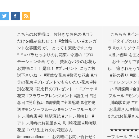
こちらのお客様は、お好きなお色の #バラ
こちらも #ピン
だけを組み合わせて！ #女性らしい #エレガ
ードタイプのロン
ントな雰囲気 が、 とっても素敵ですよね
ラ #カスミソウ 
^_^ #バラたっぷりのお花束♪ 今週の #プロ
#淡い色味 を主
モーション企画 なら、 贅沢なバラのお花も
お仕上がりです
お買得に！！ 是非！ #プレゼント にもご検
も、 癒されそうで
討下さいね ・ #素敵な花束 #贅沢な花束 #バ
#花の香り #癒し
ラの花束 #プレゼントでもらいたい花束 #特
ーアレンジメント
別な花束 #記念日のプレゼント ・ #ブーケ #
い #胡蝶蘭 #全
花束 #フラワーアレンジメント #誕生日 #記
フルール #モン
念日 #開店祝い #胡蝶蘭 #全国配送 #地方発
川崎駅直結 #ア
送 #モンソーフルール #モンソーフルールア
お花屋さん #川
トレ川崎店 #川崎駅直結 #アトレ川崎1Ｆ #
まれのお花屋さん #m
アトレ川崎のお花屋さん #川崎花屋 #川崎駅
花屋 #パリ生まれのお花屋さん
★★★★★★★
#monceaufleurs ・ お気軽にお問い合わせく
ーフルール アトレ川