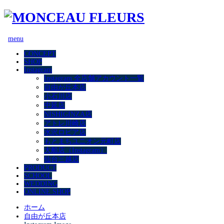
menu
CONCEPT
SHOP
Instagram
Instagram 全店舗アカウント一覧
自由が丘本店
小石川店
中延店
NISHIGINZA店
アトレ川崎店
水沢ロピア店
もとまちユニオン元町店
大船店（Instagram）
仙台三越店
PRODUCT
SCHOOL
WEDDING
ONLINE SHOP
ホーム
自由が丘本店