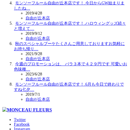
モンソーフルール自由が丘本店です！.今日からGW始まりま
したね️…
2019/4/28
自由が丘本店
モンソーフルール自由が丘本店です！.ハロウィングッズ続々
と増えて…
2019/9/12
自由が丘本店
秋のスペシャルブーケたくさんご用意しておりますお気軽に
お持ち帰り…
2021/9/28
自由が丘本店
今週のプロモーションは、 バラ３本で４２９円です 可愛いお
色味種…
2023/6/28
自由が丘本店
モンソーフルール自由が丘本店です！.6月も今日で終わりで
すね七夕…
2019/7/1
自由が丘本店
Twitter
Facebook
Instagram