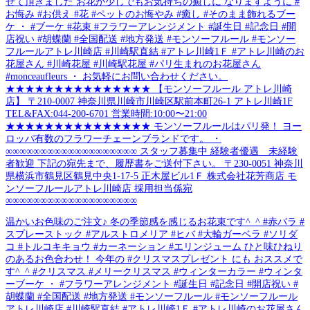
せて頂きました お花が少しでもお気持ちの癒しに なりますように #
お悔み #お供え #花 #ペットのお悔やみ #癒し #そのまま飾れるブー
ケ ・ #ブーケ #花束 #フラワーアレンジメント #誕生日 #記念日 #開
店祝い #胡蝶蘭 #全国配送 #地方発送 #モンソーフルール #モンソー
フルールアトレ川崎店 #川崎駅直結 #アトレ川崎1Ｆ #アトレ川崎のお
花屋さん #川崎花屋 #川崎駅花屋 #パリ生まれのお花屋さん
#monceaufleurs ・ お気軽にお問い合わせください。
★★★★★★★★★★★★★★★ 【モンソーフルール アトレ川崎
店】 〒210-0007 神奈川県川崎市川崎区駅前本町26-1 アトレ川崎1F
TEL&FAX:044-200-6701 営業時間:10:00〜21:00
★★★★★★★★★★★★★★★ モンソーフルールはパリ発！ ヨー
ロッパ有数のフラワーチェーンブランドです。 ・
∞∞∞∞∞∞∞∞∞∞∞∞∞∞∞∞∞∞∞ スタッフ募集中 経験者優遇 未経験
者歓迎 下記の宛先まで、履歴書をご送付下さい。 〒230-0051 神奈川
県横浜市鶴見区鶴見中央1-17-5 正木屋ビル1Ｆ 株式会社花芳商店 モ
ンソーフルールアトレ川崎店 採用担当係宛
∞∞∞∞∞∞∞∞∞∞∞∞∞∞∞∞∞∞∞
温かいお色味のご注文♪ 冬の季節感を感じるお花束です^_^ #赤バラ #
スプレーストック #アルストロメリア #ヒバ #大輪ガーベラ #ソリダ
コ #トルコキキョウ #カーネーション #エリンジューム ひと味ひねり
のあるお色合わせ！ 今年の #クリスマスプレゼント にも おススメで
す^_^ #クリスマス #メリークリスマス #ウィンターカラー #ウィンタ
ーブーケ ・ #フラワーアレンジメント #誕生日 #記念日 #開店祝い #
胡蝶蘭 #全国配送 #地方発送 #モンソーフルール #モンソーフルール
アトレ川崎店 #川崎駅直結 #アトレ川崎1Ｆ #アトレ川崎のお花屋さん