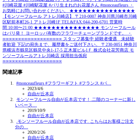
#川崎花屋 #川崎駅花屋 #パリ生まれのお花屋さん #monceaufleurs ・
お気軽にお問い合わせください。 ★★★★★★★★★★★★★★★
【モンソーフルール アトレ川崎店】 〒210-0007 神奈川県川崎市川崎
区駅前本町26-1 アトレ川崎1F TEL&FAX:044-200-6701 営業時
間:10:00〜21:00 ★★★★★★★★★★★★★★★ モンソーフルール
はパリ発！ ヨーロッパ有数のフラワーチェーンブランドです。 ・
∞∞∞∞∞∞∞∞∞∞∞∞∞∞∞∞∞∞∞ スタッフ募集中 経験者優遇 未経験
者歓迎 下記の宛先まで、履歴書をご送付下さい。 〒230-0051 神奈川
県横浜市鶴見区鶴見中央1-17-5 正木屋ビル1Ｆ 株式会社花芳商店 モ
ンソーフルールアトレ川崎店 採用担当係宛
∞∞∞∞∞∞∞∞∞∞∞∞∞∞∞∞∞∞∞
関連記事
#monceaufleurs #フラワーギフト #フランス #パ…
2023/4/6
自由が丘本店
モンソーフルール自由が丘本店です！.二階のコーナーに新し
いベース…
2019/10/9
自由が丘本店
.モンソーフルール自由が丘本店です️. こちらはお客様ご注文
分の…
2020/2/26
自由が丘本店