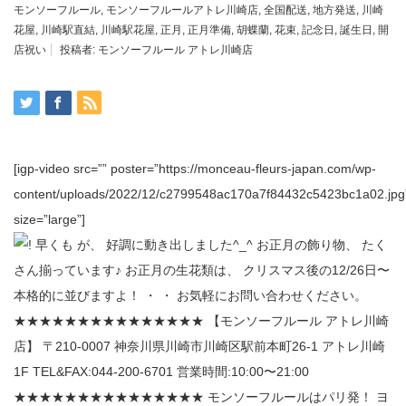
モンソーフルール
,
モンソーフルールアトレ川崎店
,
全国配送
,
地方発送
,
川崎
花屋
,
川崎駅直結
,
川崎駅花屋
,
正月
,
正月準備
,
胡蝶蘭
,
花束
,
記念日
,
誕生日
,
開
店祝い
投稿者:
モンソーフルール アトレ川崎店
[igp-video src=”” poster=”https://monceau-fleurs-japan.com/wp-
content/uploads/2022/12/c2799548ac170a7f84432c5423bc1a02.jpg
size=”large”]