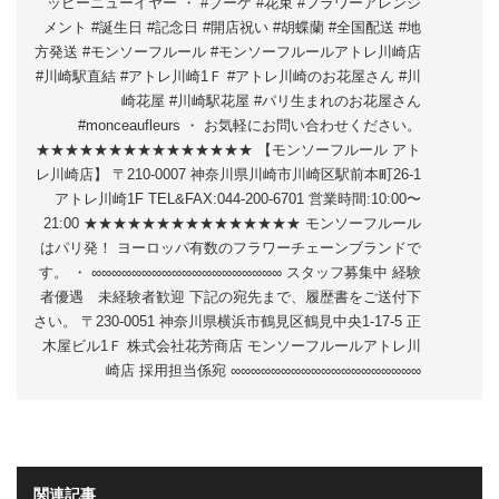
ッピーニューイヤー ・ #ブーケ #花束 #フラワーアレンジ
メント #誕生日 #記念日 #開店祝い #胡蝶蘭 #全国配送 #地
方発送 #モンソーフルール #モンソーフルールアトレ川崎店
#川崎駅直結 #アトレ川崎1Ｆ #アトレ川崎のお花屋さん #川
崎花屋 #川崎駅花屋 #パリ生まれのお花屋さん
#monceaufleurs ・ お気軽にお問い合わせください。
★★★★★★★★★★★★★★★ 【モンソーフルール アト
レ川崎店】 〒210-0007 神奈川県川崎市川崎区駅前本町26-1
アトレ川崎1F TEL&FAX:044-200-6701 営業時間:10:00〜
21:00 ★★★★★★★★★★★★★★★ モンソーフルール
はパリ発！ ヨーロッパ有数のフラワーチェーンブランドで
す。 ・ ∞∞∞∞∞∞∞∞∞∞∞∞∞∞∞∞∞∞∞ スタッフ募集中 経験
者優遇 未経験者歓迎 下記の宛先まで、履歴書をご送付下
さい。 〒230-0051 神奈川県横浜市鶴見区鶴見中央1-17-5 正
木屋ビル1Ｆ 株式会社花芳商店 モンソーフルールアトレ川
崎店 採用担当係宛 ∞∞∞∞∞∞∞∞∞∞∞∞∞∞∞∞∞∞∞
関連記事