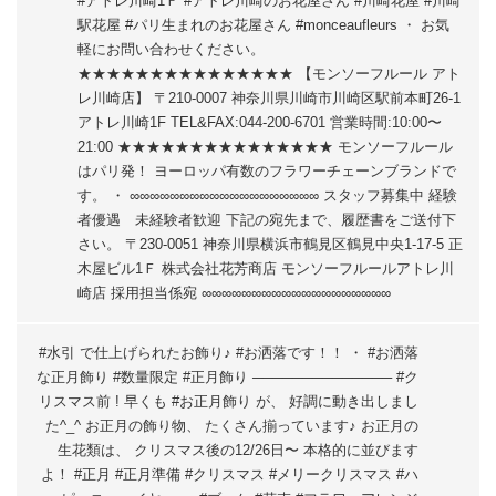
#アトレ川崎1Ｆ #アトレ川崎のお花屋さん #川崎花屋 #川崎
駅花屋 #パリ生まれのお花屋さん #monceaufleurs ・ お気
軽にお問い合わせください。
★★★★★★★★★★★★★★★ 【モンソーフルール アト
レ川崎店】 〒210-0007 神奈川県川崎市川崎区駅前本町26-1
アトレ川崎1F TEL&FAX:044-200-6701 営業時間:10:00〜
21:00 ★★★★★★★★★★★★★★★ モンソーフルール
はパリ発！ ヨーロッパ有数のフラワーチェーンブランドで
す。 ・ ∞∞∞∞∞∞∞∞∞∞∞∞∞∞∞∞∞∞∞ スタッフ募集中 経験
者優遇 未経験者歓迎 下記の宛先まで、履歴書をご送付下
さい。 〒230-0051 神奈川県横浜市鶴見区鶴見中央1-17-5 正
木屋ビル1Ｆ 株式会社花芳商店 モンソーフルールアトレ川
崎店 採用担当係宛 ∞∞∞∞∞∞∞∞∞∞∞∞∞∞∞∞∞∞∞
#水引 で仕上げられたお飾り♪ #お洒落です！！ ・ #お洒落
な正月飾り #数量限定 #正月飾り ────────────── #ク
リスマス前 ! 早くも #お正月飾り が、 好調に動き出しまし
た^_^ お正月の飾り物、 たくさん揃っています♪ お正月の
生花類は、 クリスマス後の12/26日〜 本格的に並びます
よ！ #正月 #正月準備 #クリスマス #メリークリスマス #ハ