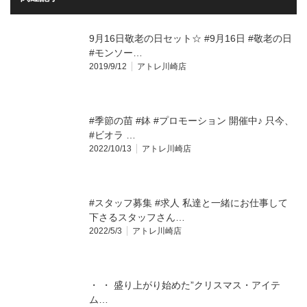
9月16日敬老の日セット☆ #9月16日 #敬老の日
#モンソー…
2019/9/12
アトレ川崎店
#季節の苗 #鉢 #プロモーション 開催中♪ 只今、
#ビオラ …
2022/10/13
アトレ川崎店
#スタッフ募集 #求人 私達と一緒にお仕事して
下さるスタッフさん…
2022/5/3
アトレ川崎店
・ ・ 盛り上がり始めた”クリスマス・アイテ
ム…