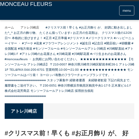
menu
ホーム
アトレ川崎店
#クリスマス前 ! 早くも #お正月飾り が、 好調に動き出しまし
た^_^ お正月の飾り物、 たくさん揃っています♪ お正月の生花類は、 クリスマス後の12/26
日〜 本格的に並びますよ！ #正月 #正月準備 #クリスマス #メリークリスマス #ハッピーニュ
ーイヤー ・ #ブーケ #花束 #フラワーアレンジメント #誕生日 #記念日 #開店祝い #胡蝶蘭 #
全国配送 #地方発送 #モンソーフルール #モンソーフルールアトレ川崎店 #川崎駅直結 #アト
レ川崎1Ｆ #アトレ川崎のお花屋さん #川崎花屋 #川崎駅花屋 #パリ生まれのお花屋さん
#monceaufleurs ・ お気軽にお問い合わせください。 ★★★★★★★★★★★★★★★ 【モ
ンソーフルール アトレ川崎店】 〒210-0007 神奈川県川崎市川崎区駅前本町26-1 アトレ川崎
1F TEL&FAX:044-200-6701 営業時間:10:00〜21:00 ★★★★★★★★★★★★★★★ モン
ソーフルールはパリ発！ ヨーロッパ有数のフラワーチェーンブランドです。 ・
∞∞∞∞∞∞∞∞∞∞∞∞∞∞∞∞∞∞∞ スタッフ募集中 経験者優遇 未経験者歓迎 下記の宛先まで、
履歴書をご送付下さい。 〒230-0051 神奈川県横浜市鶴見区鶴見中央1-17-5 正木屋ビル1Ｆ
株式会社花芳商店 モンソーフルールアトレ川崎店 採用担当係宛
∞∞∞∞∞∞∞∞∞∞∞∞∞∞∞∞∞∞∞
アトレ川崎店
#クリスマス前 ! 早くも #お正月飾り が、 好