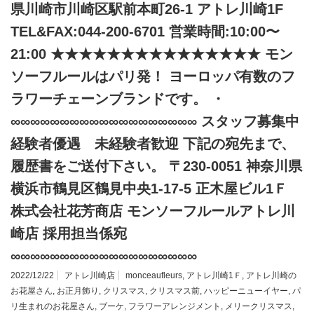
県川崎市川崎区駅前本町26-1 アトレ川崎1F
TEL&FAX:044-200-6701 営業時間:10:00〜
21:00 ★★★★★★★★★★★★★★★ モン
ソーフルールはパリ発！ ヨーロッパ有数のフ
ラワーチェーンブランドです。 ・
∞∞∞∞∞∞∞∞∞∞∞∞∞∞∞∞∞∞∞ スタッフ募集中
経験者優遇 未経験者歓迎 下記の宛先まで、
履歴書をご送付下さい。 〒230-0051 神奈川県
横浜市鶴見区鶴見中央1-17-5 正木屋ビル1Ｆ
株式会社花芳商店 モンソーフルールアトレ川
崎店 採用担当係宛
∞∞∞∞∞∞∞∞∞∞∞∞∞∞∞∞∞∞∞
2022/12/22
アトレ川崎店
monceaufleurs
,
アトレ川崎1Ｆ
,
アトレ川崎の
お花屋さん
,
お正月飾り
,
クリスマス
,
クリスマス前
,
ハッピーニューイヤー
,
パ
リ生まれのお花屋さん
,
ブーケ
,
フラワーアレンジメント
,
メリークリスマス
,