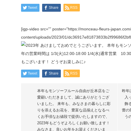
Tweet
Share
RSS
[igp-video src=”” poster=”https://monceau-fleurs-japan.com
content/uploads/2023/01/dc36917e81873833b2f99686f2bf83
Tweet
Share
RSS
本年もモンソーフルール自由が丘本店をご
昨年
愛顧いただきまして、誠にありがとうござ
入
いました。 来年も、みなさまの暮らしに彩
飾
りを添えるお花を、豊富な品揃えとなるべ
蕾の
くお手頃なお値段で提供いたしますので、
う
2023年もどうぞよろしくお願い致します！
みなさま、良いお年をお迎えくださいま