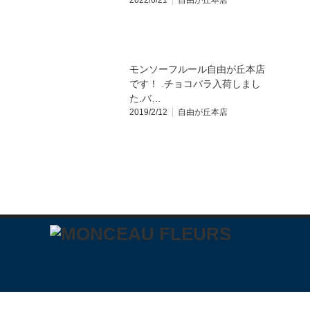
2022/6/21
自由が丘本店
モンソーフルール自由が丘本店
です！ .チョコバラ入荷しまし
た.バ…
2019/2/12
自由が丘本店
m