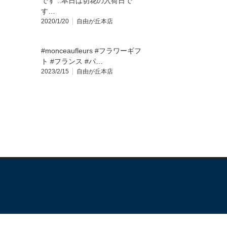
です️ ..本日は切花の入荷日で
す…
2020/1/20
自由が丘本店
#monceaufleurs #フラワーギフ
ト #フランス #パ…
2023/2/15
自由が丘本店