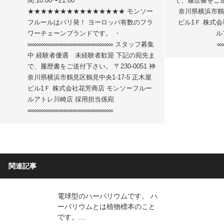
間:10:00〜21:00
で、履歴書をご送付
★★★★★★★★★★★★★★★ モンソー
奈川県横浜市鶴見
フルールはパリ発！ ヨーロッパ有数のフラ
ビル1Ｆ 株式
ワーチェーンブランドです。 ・
ル
∞∞∞∞∞∞∞∞∞∞∞∞∞∞∞∞∞∞∞ スタッフ募集
∞
中 経験者優遇 未経験者歓迎 下記の宛先ま
で、履歴書をご送付下さい。 〒230-0051 神
奈川県横浜市鶴見区鶴見中央1-17-5 正木屋
ビル1Ｆ 株式会社花芳商店 モンソーフルー
ルアトレ川崎店 採用担当係宛
∞∞∞∞∞∞∞∞∞∞∞∞∞∞∞∞∞∞∞
関連記事
電球型のハーバリウムです。 ハ
ーバリウムとは植物標本のこと
です。…