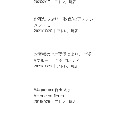
2020/2/17
アトレ川崎店
お花たっぷり♪ “秋色”のアレンジ
メント…
2021/10/20
アトレ川崎店
お客様の #ご要望により、 半分
#ブルー 、 半分 #レッド …
2022/10/23
アトレ川崎店
#Japanese苔玉 #涼
#monceaufleurs
2019/7/26
アトレ川崎店