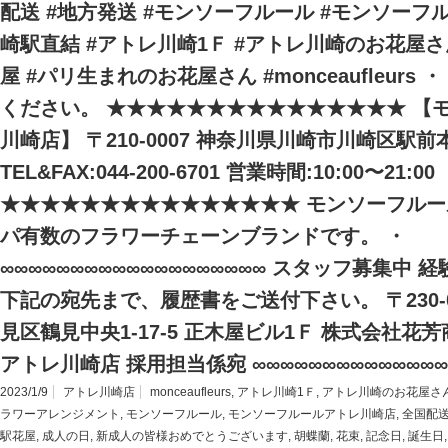
配送 #地方発送 #モンソーフルール #モンソーフ
崎駅直結 #アトレ川崎1Ｆ #アトレ川崎のお花屋さ
屋 #パリ生まれのお花屋さん #monceaufleurs
ください。 ★★★★★★★★★★★★★★★ 【
川崎店】 〒210-0007 神奈川県川崎市川崎区駅前本
TEL&FAX:044-200-6701 営業時間:10:00〜21:00
★★★★★★★★★★★★★★★ モンソーフルール
パ有数のフラワーチェーンブランドです。 ・
∞∞∞∞∞∞∞∞∞∞∞∞∞∞∞∞∞∞∞ スタッフ募集中
下記の宛先まで、履歴書をご送付下さい。 〒230-
見区鶴見中央1-17-5 正木屋ビル1Ｆ 株式会社花
アトレ川崎店 採用担当係宛 ∞∞∞∞∞∞∞∞∞∞∞∞∞∞
2023/1/9
アトレ川崎店
monceaufleurs
,
アトレ川崎1Ｆ
,
アトレ川崎のお花屋さ
ラワーアレンジメント
,
モンソーフルール
,
モンソーフルールアトレ川崎店
,
全国配
駅花屋
,
成人の日
,
新成人の皆様おめでとうございます
,
胡蝶蘭
,
花束
,
記念日
,
誕生日