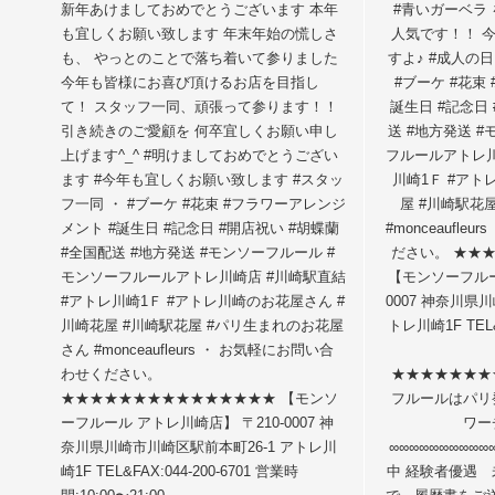
新年あけましておめでとうございます 本年
#青いガーベラ 
も宜しくお願い致します 年末年始の慌しさ
人気です！！ 
も、 やっとのことで落ち着いて参りました
すよ♪ #成人の
今年も皆様にお喜び頂けるお店を目指し
#ブーケ #花束
て！ スタッフ一同、頑張って参ります！！
誕生日 #記念日 
引き続きのご愛顧を 何卒宜しくお願い申し
送 #地方発送 
上げます^_^ #明けましておめでとうござい
フルールアトレ川
ます #今年も宜しくお願い致します #スタッ
川崎1Ｆ #アト
フ一同 ・ #ブーケ #花束 #フラワーアレンジ
屋 #川崎駅花
メント #誕生日 #記念日 #開店祝い #胡蝶蘭
#monceaufl
#全国配送 #地方発送 #モンソーフルール #
ださい。 ★
モンソーフルールアトレ川崎店 #川崎駅直結
【モンソーフルー
#アトレ川崎1Ｆ #アトレ川崎のお花屋さん #
0007 神奈川県
川崎花屋 #川崎駅花屋 #パリ生まれのお花屋
トレ川崎1F TEL&
さん #monceaufleurs ・ お気軽にお問い合
わせください。
★★★★★★★
★★★★★★★★★★★★★★★ 【モンソ
フルールはパリ
ーフルール アトレ川崎店】 〒210-0007 神
ワー
奈川県川崎市川崎区駅前本町26-1 アトレ川
∞∞∞∞∞∞∞∞∞
崎1F TEL&FAX:044-200-6701 営業時
中 経験者優遇 