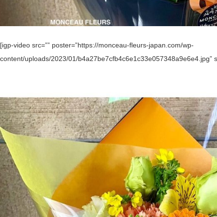
[igp-video src=”” poster=”https://monceau-fleurs-japan.com/wp-
content/uploads/2023/01/b4a27be7cfb4c6e1c33e057348a9e6e4.jpg” si