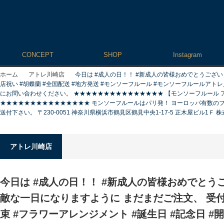
CONCEPT
SHOP
Instagram
ホーム
アトレ川崎店
今日は #成人の日！！ #新成人の皆様おめでとうございま
店祝い #胡蝶蘭 #全国配送 #地方発送 #モンソーフルール #モンソーフルールアトレ川崎
にお問い合わせください。 ★★★★★★★★★★★★★★★ 【モンソーフルール アトレ川崎店】 
★★★★★★★★★★★★★★★ モンソーフルールはパリ発！ ヨーロッパ有数のフラ
送付下さい。 〒230-0051 神奈川県横浜市鶴見区鶴見中央1-17-5 正木屋ビル1Ｆ
アトレ川崎店
今日は #成人の日！！ #新成人の皆様おめでとうご
敵な一日になりますように まだまだご注文、 受付中
束 #フラワーアレンジメント #誕生日 #記念日 #開